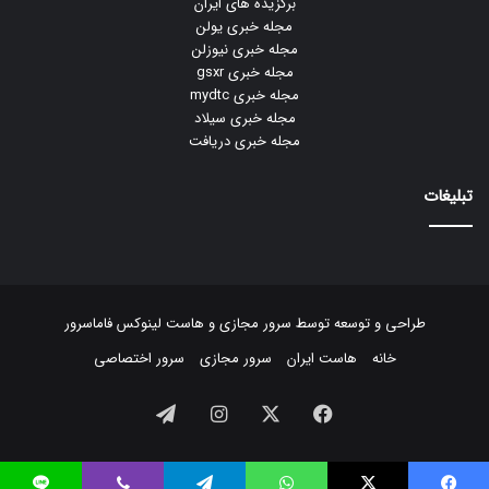
برگزیده های ایران
مجله خبری یولن
مجله خبری نیوزلن
مجله خبری gsxr
مجله خبری mydtc
مجله خبری سیلاد
مجله خبری دریافت
تبلیغات
طراحی و توسعه توسط
سرور مجازی
و
هاست لینوکس
فاماسرور
خانه
هاست ایران
سرور مجازی
سرور اختصاصی
فیسبوک
ایکس
اینستاگرام
تلگرام