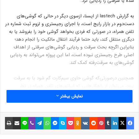
شده یا سرقتی را ردیابی کرد.
به گزارش lastech از ایسنا، ازسوی دیگر در حالی‌ که گوشی‌های
دست‌دوم در بازار رایج است، با اجرای رجیستری و لزوم ثبت شماره در
تلفن همراه، در صورتی که فردی بخواهد گوشی خود را بفروشد یا به
دیگری منتقل کند، باید حتما فرآیند انتقال مالکیت را انجام دهد؛
بنابراین اگرچه بحث سرقت و ردیابی گوشی‌های سرقتی از اهداف
اصلی طرح رجیستری نبوده است، اما این پروژه می‌تواند به ردیابی
گوشی‌های به سرقت‌رفته کمک کند.
همچنین درصورتی‌که گوشی حاوی سیم‌کارت گم شود یا به سرقت
برود، می‌توان از راهکارهایی که اپراتورهای تلفن همراه در نظر
گرفته‌اند استفاده کرد. مشترکان اپراتور اول تلفن همراه برای ردیابی
نمایش بیشتر
گوشی مفقودشده یا به‌سرقت‌رفته خود می‌توانند شماره سریال گوشی
مندرج روی جعبه گوشی را از طریق خطوط دائمی این اپراتور، ارسال
و سرویس ردیابی گوشی را فعال کنند. مشترکان اپرتور دوم تلفن
فیسبوک
ایکس
لینکداین
تامبلر
پینتریست
Reddit
VKontakte
Odnoklassniki
پاکت
اسکایپ
مسنجر
واتس آپ
تلگرام
وایبر
لاین
اشتراک گذاری با ایمیل
چاپ
همراه (ایرانسل) نیز می‌توانند پس از گذشت پنج روز از مسدود کردن
خط، کد #۶۱۰۱* را از یک خط ایرانسلی شماره‌گیری و شماره سریال