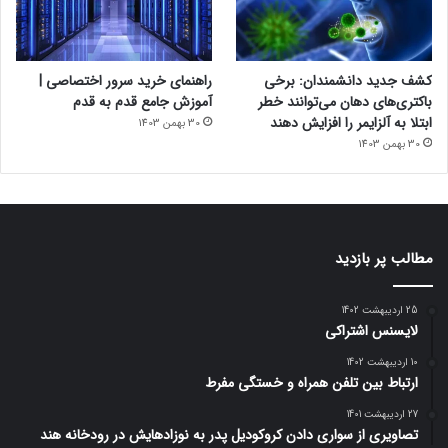
کشف جدید دانشمندان: برخی
راهنمای خرید سرور اختصاصی |
باکتری‌های دهان می‌توانند خطر
آموزش جامع قدم به قدم
ابتلا به آلزایمر را افزایش دهند
30 بهمن 1403
30 بهمن 1403
مطالب پر بازدید
25 اردیبهشت 1402
لایسنس اشتراکی
10 اردیبهشت 1402
ارتباط بین تلفن همراه و خستگی مفرط
27 اردیبهشت 1401
تصاویری از سواری دادن کروکودیل پدر به نوزادهایش در رودخانه هند