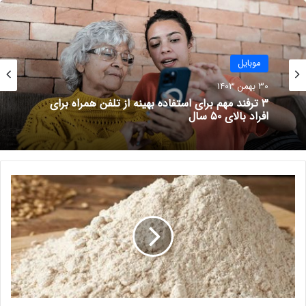
IMEI گوشی مفقودشده را وارد کند.
گوشی‌های هوشمند هم راه‌کارهایی را برای یافتن گوشی‌های گم‌شده
و به سرقت رفته در نظر گرفته‌اند. اگر گوشی شما گم شده یا به سرقت
موبایل
رفته باشد، دو راه‌حل کلی برای یافتن مکان فعلی آن وجود دارد که
30 بهمن 1403
البته هر کدام از این روش‌ها مستلزم این است که قبلا چنین مواردی
۳ ترفند مهم برای استفاده بهینه از تلفن همراه برای
را پیش‌بینی کرده باشید. به طور کلی یافتن مکان گوشی با استفاده از
افراد بالای ۵۰ سال
اینترنت و GPS میسر است.
نوشته های مشابه
ع
ل
رکود بازار جهانی گوشی‌های هوشمند
ت
18 آبان 1401
ا
س
ت
آخرین فرصت برای پیش‌خرید nova
ف
9 SE هوآوی
ا
د
31 اردیبهشت 1401