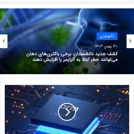
پیش‌از‌این شایعه شده بود که فناوری باتری جدیدی در گلکسی S24
اولترا معرفی خواهد شد، اما به دلایل نامشخصی این شایعه به
حقیقت نپیوست. اکنون یک منبع آگاه به‌ نام Sawyer Galox در شبکه
تکنولوژی
اجتماعی ایکس ادعا کرده است که غول کره‌ای از این تغییر
30 بهمن 1403
سخت‌افزاری در گلکسی S25 اولترا نیز چشم‌پوشی می‌کند تا در هزینه
کشف جدید دانشمندان: برخی باکتری‌های دهان
قطعات صرفه‌جویی کند. علاوه بر Sawyer Galox، منبعی دیگر به نام
می‌توانند خطر ابتلا به آلزایمر را افزایش دهند
PandaFlash نیز ناامیدی خود را از عدم تغییر باتری و قابلیت شارژ
سریع پرچمدار آینده سامسونگ ابراز کرده است. او می‌گوید خریداران
سری گلکسی اس 25 باید انتظارات خود را پایین نگه دارند.
د
ا
ی
م
ن
س
ی
ت