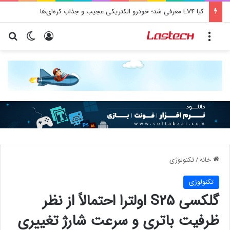
کشف جدید دانشمندان: برخی باکتری‌های دهان می‌توانند خطر ابتلا به آلزایمر را افزایش دهند
منو
ورود
تغییر پو
جس
خانه
/
تکنولوژی
تکنولوژی
گلکسی S25 اولترا احتمالاً از نظر
ظرفیت باتری و سرعت شارژ تغییری