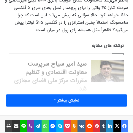
به‌نظر می‌رسد سامسونگ همان ظرفیت باتری 5000 میلی‌آمپرساعتی و
سرعت شارژ 45 واتی را برای پرچمدار نسل بعدی سری S گلکسی
حفظ خواهد کرد. حالا سؤالی که پیش می‌آید این است که چرا
سامسونگ احتمالاً چنین استراتژی را در گلکسی S25 اولترا پیش
می‌گیرد؟ ظاهراً مثل همیشه پای پول در میان است.
نوشته های مشابه
سید امیر سیاح سرپرست
معاونت اقتصادی و تنظیم
مقررات مرکز ملی فضای مجازی
شد
19 آبان 1403
نمایش بیشتر
دوربین آیفون 16 در بررسی
DxOMark، گلکسی S24 اولترا را
فیسبوک
ایکس
لینکداین
تامبلر
پینتریست
Reddit
VKontakte
Odnoklassniki
پاکت
اسکایپ
مسنجر
واتس آپ
تلگرام
وایبر
لاین
اشتراک گذاری با ایمیل
چاپ
شکست داد
6 آذر 1403