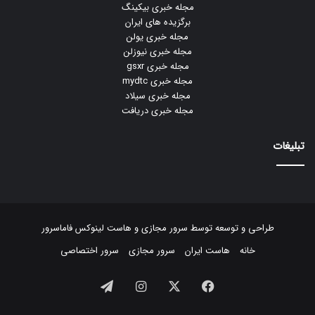
مجله خبری بیکینگ
برگزیده های ایران
مجله خبری یولن
مجله خبری نیوزلن
مجله خبری gsxr
مجله خبری mydtc
مجله خبری سیلاد
مجله خبری دریافت
تبلیغات
طراحی و توسعه توسط
سرور مجازی
و
هاست لینوکس
فاماسرور
خانه
هاست ایران
سرور مجازی
سرور اختصاصی
فیسبوک
ایکس
اینستاگرام
تلگرام