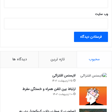
وب‌ سایت
محبوب
تازه ترین
دیدگاه ها
لایسنس اشتراکی
25 اردیبهشت 1402
ارتباط بین تلفن همراه و خستگی مفرط
10 اردیبهشت 1402
تصاویری از سواری دادن کروکودیل پدر به