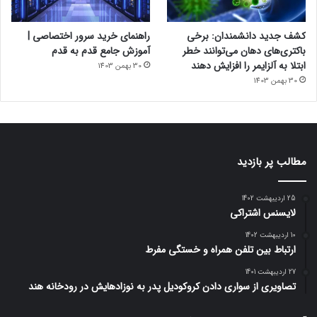
کشف جدید دانشمندان: برخی
راهنمای خرید سرور اختصاصی |
باکتری‌های دهان می‌توانند خطر
آموزش جامع قدم به قدم
ابتلا به آلزایمر را افزایش دهند
30 بهمن 1403
30 بهمن 1403
مطالب پر بازدید
25 اردیبهشت 1402
لایسنس اشتراکی
10 اردیبهشت 1402
ارتباط بین تلفن همراه و خستگی مفرط
27 اردیبهشت 1401
تصاویری از سواری دادن کروکودیل پدر به نوزادهایش در رودخانه هند