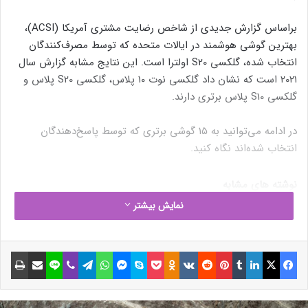
براساس گزارش جدیدی از شاخص رضایت مشتری آمریکا (ACSI)،
بهترین گوشی هوشمند در ایالات متحده که توسط مصرف‌کنندگان
انتخاب شده، گلکسی S20 اولترا است. این نتایج مشابه گزارش سال
۲۰۲۱ است که نشان داد گلکسی نوت ۱۰ پلاس، گلکسی S20 پلاس و
گلکسی S10 پلاس برتری دارند.
در ادامه می‌توانید به ۱۵ گوشی برتری که توسط پاسخ‌دهندگان
انتخاب شده‌اند نگاه کنید.
نوشته های مشابه
نمایش بیشتر
خودنمایی ردمی نوت ۱۴ و ردمی
نوت ۱۴ پرو در تصاویر فاش‌شده
فیسبوک
ایکس
لینکداین
تامبلر
پینتریست
Reddit
VKontakte
Odnoklassniki
پاکت
اسکایپ
مسنجر
واتس آپ
تلگرام
وایبر
لاین
اشتراک گذاری با ایمیل
چاپ
25 آذر 1403
اینتل قدرت پردازنده‌های Sapphire