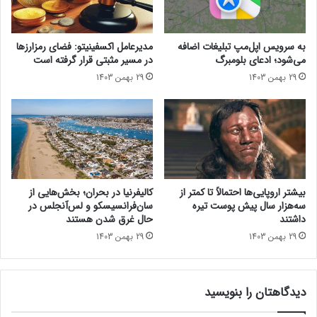
ر
ر
س
خ
پ
ش
به سرویس اپل‌مپ تبلیغات اضافه
مدیرعامل اکسفینیتو:‌ فضای رمزارزها
ذ
ا
می‌شود؛ ادعای بلومبرگ
در مسیر مثبتی قرار گرفته است
ی
ن
29 بهمن 1403
29 بهمن 1403
ر
د
ی
ر
خ
ب
و
ن
ا
د
ه
ت
د
ن
د
بیشتر اروپایی‌ها احتمالاً تا کمتر از
کالیفرنیا در بحران؛ بخش‌هایی از
ا
سه‌هزار سال پیش پوست تیره
سان‌فرانسیسکو و لس‌آنجلس در
ش
داشتند
حال غرق شدن هستند
ت
29 بهمن 1403
29 بهمن 1403
دیدگاهتان را بنویسید