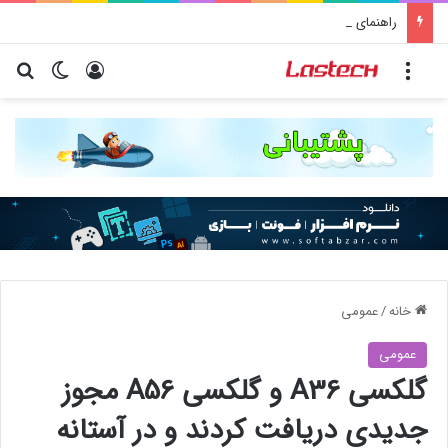
راهنمای خرید سرور اختصاصی | آموزش جامع قدم به قدم
منو
ورود
تغییر پو
جس
خانه
/
عمومی
عمومی
گلکسی A36 و گلکسی A56 مجوز
جدیدی دریافت کردند و در آستانه