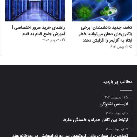
کشف جدید دانشمندان: برخی
راهنمای خرید سرور اختصاصی |
باکتری‌های دهان می‌توانند خطر
آموزش جامع قدم به قدم
ابتلا به آلزایمر را افزایش دهند
30 بهمن 1403
30 بهمن 1403
مطالب پر بازدید
25 اردیبهشت 1402
لایسنس اشتراکی
10 اردیبهشت 1402
ارتباط بین تلفن همراه و خستگی مفرط
27 اردیبهشت 1401
تصاویری از سواری دادن کروکودیل پدر به نوزادهایش در رودخانه هند