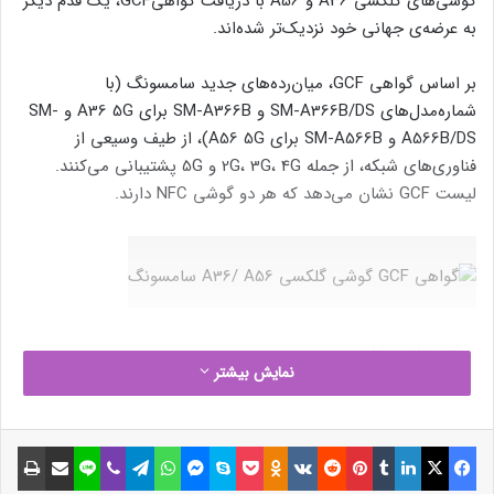
گوشی‌های گلکسی A36 و A56 با دریافت گواهیGCF، یک قدم دیگر
به عرضه‌ی جهانی خود نزدیک‌تر شده‌اند.
بر اساس گواهی GCF، میان‌رده‌های جدید سامسونگ (با
شماره‌مدل‌های SM-A366B/DS و SM-A366B برای A36 5G و SM-
A566B/DS و SM-A566B برای A56 5G)، از طیف وسیعی از
فناوری‌های شبکه، از جمله 2G، 3G، 4G و 5G پشتیبانی می‌کنند.
لیست GCF نشان می‌دهد که هر دو گوشی NFC دارند.
نوشته های مشابه
نمایش بیشتر
انتشار نسخه بتای اندروید ۱۶ ظاهراً
بسیار نزدیک است
فیسبوک
ایکس
لینکداین
تامبلر
پینتریست
Reddit
VKontakte
Odnoklassniki
پاکت
اسکایپ
مسنجر
واتس آپ
تلگرام
وایبر
لاین
اشتراک گذاری با ایمیل
چاپ
1 بهمن 1403