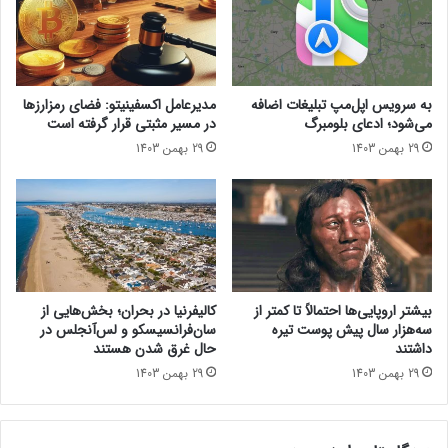
م
باشیم.
ر
ی‌
ی
حتما بخوانید :
عواقب یک تصمیم اشتباه؛ دیزنی پلاس ۷۰۰ هزار
س
ن
ا
ت
نفر از کاربرانش را از دست داد
ز
و
به سرویس اپل‌مپ تبلیغات اضافه
مدیرعامل اکسفینیتو:‌ فضای رمزارزها
د
ل
می‌شود؛ ادعای بلومبرگ
در مسیر مثبتی قرار گرفته است
؛
ی
29 بهمن 1403
29 بهمن 1403
ر
د
و
ک
ن
ن
م
ن
ا
د
ی
ه
ی
ج
د
ه
بیشتر اروپایی‌ها احتمالاً تا کمتر از
کالیفرنیا در بحران؛ بخش‌هایی از
ر
ا
سه‌هزار سال پیش پوست تیره
سان‌فرانسیسکو و لس‌آنجلس در
آ
ن
داشتند
حال غرق شدن هستند
ی
ی
29 بهمن 1403
29 بهمن 1403
ن
ت
د
ر
ه
ا