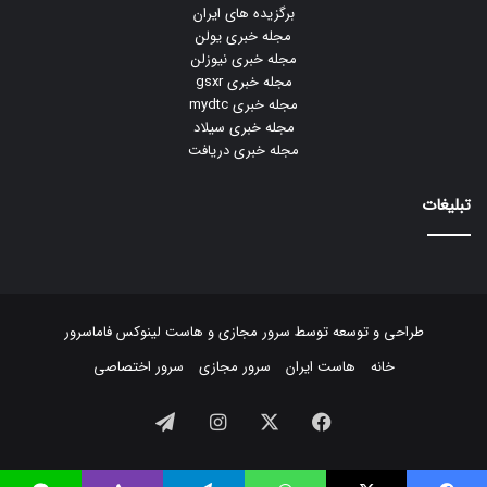
برگزیده های ایران
مجله خبری یولن
مجله خبری نیوزلن
مجله خبری gsxr
مجله خبری mydtc
مجله خبری سیلاد
مجله خبری دریافت
تبلیغات
طراحی و توسعه توسط
سرور مجازی
و
هاست لینوکس
فاماسرور
خانه
هاست ایران
سرور مجازی
سرور اختصاصی
فیسبوک
ایکس
اینستاگرام
تلگرام