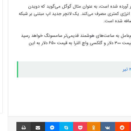
هشدار دانشمندان: به سیستم کروز کنترل
در آورده شده است، به عنوان مثال گوگل می‌گوید که دویدن
خودرویتان اعتماد نکنید!
 در مقایسه باOS 4 بیست درصد انرژی کمتری مصرف می‌کند. یک لانچر جدید اپ مبتنی بر شبکه
ضافه شده است.
گزارش تصویری: ۲۰ عکس شگفت‌انگیز از
تم‌عامل به ساعت‌های هوشمند قدیمی‌تر سامسونگ خواهد رسید
قدرت زمان‌بندی عالی در عکاسی خیابانی
ارائه نشده است. در حال حاضر فقط گلکسی واچ 7 به قیمت 300 دلار و گلکسی واچ الترا به قیمت 650 دلار به این
خطر آسیب کبدی ناشی از مصرف الکل برای
برخی افراد بیشتر است
مصرف انرژی چت‌جی‌پی‌تی کمتر از
پیش‌بینی‌هاست
از دست‌ دادن حس چشایی می‌تواند
هشداری برای احتمال مرگ زودرس باشد
پینتریست
Reddit
VKontakte
Odnoklassniki
پاکت
اسکایپ
مسنجر
اشتراک گذاری با ایمیل
چاپ