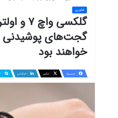
فناوری
گلکسی واچ 
خواهند بود
فیسبوک
ایکس
لینکداین
ا