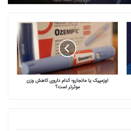
گزارش تصویری: ۲۰ عکس شگفت‌انگیز از
ا
قدرت زمان‌بندی عالی در عکاسی خیابانی
و
ز
م
خطر آسیب کبدی ناشی از مصرف الکل برای
پ
برخی افراد بیشتر است
ی
ک
ی
مصرف انرژی چت‌جی‌پی‌تی کمتر از
ا
پیش‌بینی‌هاست
اوزمپیک یا مانجارو؛ کدام داروی کاهش وزن
م
ا
موثرتر است؟
ن
ج
از دست‌ دادن حس چشایی می‌تواند
ا
هشداری برای احتمال مرگ زودرس باشد
ر
و
؛
گراک ۳؛ تحول جدید در دنیای چت‌بات‌های
ک