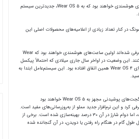
گلکسی واچ 7 و واچ اولترای سامسونگ اولین ساعت‌های هوشمندی خواهند بود که به Wear OS 5، جدیدترین سیستم
.
lastec، این خبر در رویداد Unpacked سامسونگ در کنار تعداد زیادی از اعلامیه‌های محصولات اصلی این
این بدان معناست که گجت‌های سامسونگ که اخیراً معرفی شده‌اند اولین ساعت‌های هوشمندی خواهند بود که Wear
کنند. این وضعیت در اواخر سال جاری میلادی که احتمالاً پیکسل
واچ 3 عرضه خواهد شد تغییر می‌کند، به خصوص که برای Wear OS 4 همین اتفاق افتاده بود. این سیستم‌عامل ابتدا به
سماً Wear OS 5 را دو ماه پیش در I/O 2024 معرفی کرد و این نرم‌افزار جدید مملو از به‌روزرسانی‌های مفید است.
رابط کاربری آن تا حدود زیادی مشابه Wear OS 4 است، اما دوام شارژ در آن 30 درصد بهینه‌سازی شده است. برخی از
طول گام در هنگام راه رفتن یا دویدن، در آن گنجانده شده