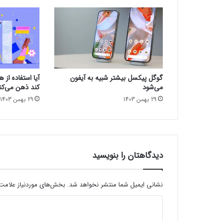
ا
ن
د
ب
ه
خ
و
گوگل پیکسل بیشتر شبیه به آیفون
آیا استفاده از
ا
می‌شود
کند ذهن می‌کن
ب
29 بهمن 1403
29 بهمن 1403
ب
ه
ت
ر
ک
م
دیدگاهتان را بنویسید
ک
ک
نشانی ایمیل شما منتشر نخواهد شد.
بخش‌های موردنیاز علامت‌
ن
د
د
ی