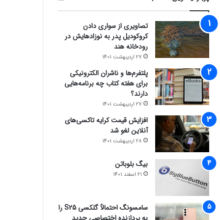
تصاویری از سواری دادن
کروکودیل پدر به نوزادهایش در
رودخانه هند
27 اردیبهشت 1401
پلتفرم‌ها و ناشران الکترونیکی
برای هفته کتاب چه برنامه‌هایی
دارند؟
27 اردیبهشت 1401
افزایش قیمت کرایه تاکسی‌های
آنلاین لغو شد
28 اردیبهشت 1401
بیگ بلوباتن
21 اسفند 1401
سامسونگ احتمالاً گلکسی S25 را
به پردازنده اختصاصی جدید