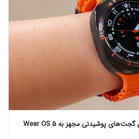
گلکسی واچ 7 و اولترا سامسونگ اولین گجت‌های پوشیدنی مجهز به Wear OS 5