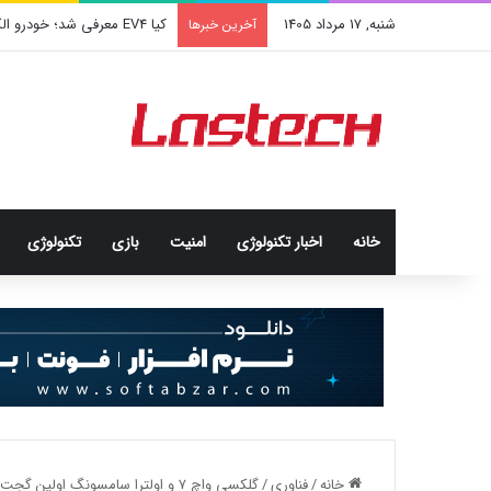
شنبه, 17 مرداد 1405
کشف جدید دانشمندان: برخی باک
آخرین خبرها
خانه
اخبار تکنولوژی
امنيت
بازی
تکنولوژی
خانه
/
فناوری
/
گلکسی واچ 7 و اولترا سامسونگ اولین گجت‌های پوشیدنی مجهز به Wear OS 5 خواهند بود