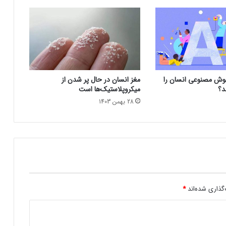
هوش مصنوعی
د
ا
م
گراک ۳؛ تحول جدید در دنیای چت‌بات‌های
د
هوش مصنوعی
ا
ر
و
 هوش مصنوعی انسان را
مغز انسان در حال پر شدن از
ی
روش جدید برای ثبت چندین ترابایت‌ داده
د؟
میکروپلاستیک‌ها است
ک
28 بهمن 1403
ا
ه
آسیب‌های روانی فرزند اول می‌تواند زمینه‌ساز
ش
مشکلات روانی در فرزندان بعدی شود
و
ز
ن
آیفون SE 4 رکورد فروش را می‌زند!
م
و
ث
گذاری شده‌اند
*
ر
ت
ر