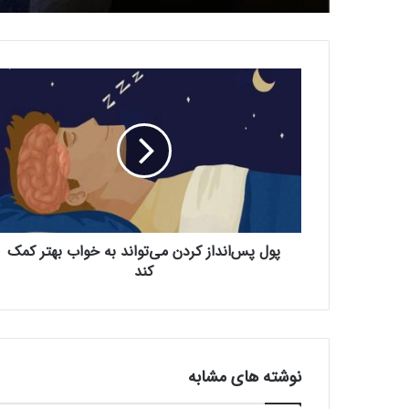
پ
و
ل
پ
س‌
ا
ن
د
ا
پول پس‌انداز کردن می‌تواند به خواب بهتر کمک
ز
ک
‌کند
ر
د
ن
م
ی‌
نوشته های مشابه
ت
و