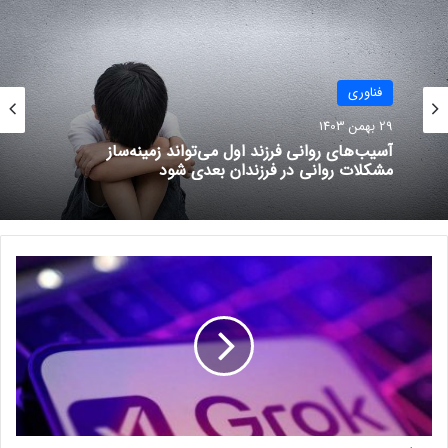
بسیاری از کاربران و متخصصان را به خود جلب کند. اکنون، با اعلام
نسخه جدید، انتظار می‌رود بهبودهایی در درک زبان، پردازش داده‌ها و
پاسخ‌گویی منطقی نسبت به نسخه‌های قبلی صورت گرفته باشد. اگر
گراک ۳ واقعاً بتواند بهتر از سایر چت‌بات‌ها عمل کند، می‌تواند جایگاه
فناوری
مهمی در بازار رقابتی هوش مصنوعی کسب کند.
29 بهمن 1403
آسیب‌های روانی فرزند اول می‌تواند زمینه‌ساز
مشکلات روانی در فرزندان بعدی شود
نوشته های مشابه
آخرین تغییرات در بازار رمزارزها
گ
22 خرداد 1401
ر
ا
ک
آیا هدفون‌هایی که صدا‌ی اطراف را
۳
حذف می‌کنند مضرند؟
؛
ت
22 اردیبهشت 1403
ح
و