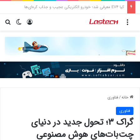
کشف جدید دانشمندان: برخی باکتری‌های دهان می‌توانند خطر ابتلا به آلزایمر را افزایش دهند
منو
ورود
تغییر پو
جس
خانه
/
فناوری
فناوری
گراک ۳؛ تحول جدید در دنیای
چت‌بات‌های هوش مصنوعی