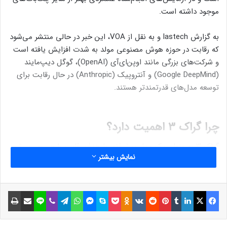
موجود داشته است.
به گزارش lastech و به نقل از VOA، این خبر در حالی منتشر می‌شود
که رقابت در حوزه هوش مصنوعی مولد به شدت افزایش یافته است
و شرکت‌های بزرگی مانند اوپن‌ای‌آی (OpenAI)، گوگل دیپ‌مایند
(Google DeepMind) و آنتروپیک (Anthropic) در حال رقابت برای
توسعه مدل‌های قدرتمندتر هستند.
چرا گراک ۳ اهمیت دارد؟
گراک ۳ به عنوان یک مدل پیشرفته، با هدف رقابت با چت‌جی‌پی‌تی
نمایش بیشتر
و سایر چت‌بات‌های قدرتمند توسعه داده شده است. ماسک شرکت
«ایکس ای‌آی» (xAI) را به عنوان رقیبی برای اوپن‌ای‌آی و گوگل
تأسیس کرده و تلاش دارد تا هوش مصنوعی را به سمت رویکردی
فیسبوک
ایکس
لینکداین
تامبلر
پینتریست
Reddit
VKontakte
Odnoklassniki
پاکت
اسکایپ
مسنجر
واتس آپ
تلگرام
وایبر
لاین
اشتراک گذاری با ایمیل
چاپ
شفاف‌تر و قابل اعتمادتر هدایت کند.
از زمان عرضه نسخه‌های اولیه گراک، این مدل توانسته است توجه