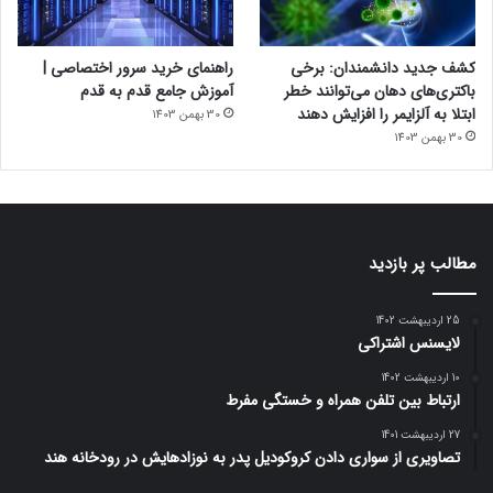
کشف جدید دانشمندان: برخی
راهنمای خرید سرور اختصاصی |
باکتری‌های دهان می‌توانند خطر
آموزش جامع قدم به قدم
ابتلا به آلزایمر را افزایش دهند
30 بهمن 1403
30 بهمن 1403
مطالب پر بازدید
25 اردیبهشت 1402
لایسنس اشتراکی
10 اردیبهشت 1402
ارتباط بین تلفن همراه و خستگی مفرط
27 اردیبهشت 1401
تصاویری از سواری دادن کروکودیل پدر به نوزادهایش در رودخانه هند