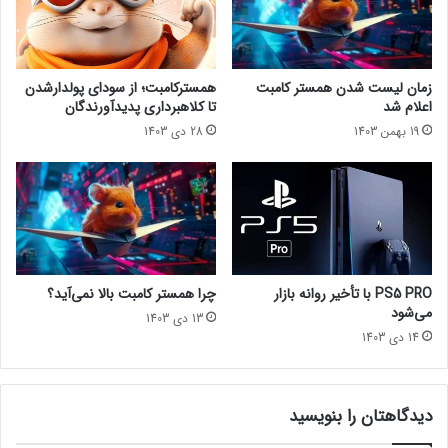
ب
ی
ا
ز
ل
د
خ
ر
زمان لیست شدن همستر کامبت
همسترکامبت؛ از سودای پولدارشدن
مصاحبه lastech با بنیان گذار رادار بازی + پاسخ به سوالات شما
ل
ب
اعلام شد
تا کلاهبرداری پدیدآورندگان
ق
ا
19 بهمن 1403
28 دی 1403
د
ر
ا
ه
ر
م
مجله خبری lastech
ک
ف
س
ه
و
و
جشنواره فیلم فجر
ل
م
ز
پ
PS5 PRO با تأخیر روانه بازار
چرا همستر کامبت بالا نمی‌آید؟
۴
و
می‌شود
13 دی 1403
.
ر
14 دی 1403
۵
ت
ه
د
س
ر
ت
ش
دیدگاهتان را بنویسید
ن
ب