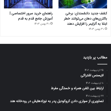
کشف جدید دانشمندان: برخی
راهنمای خرید سرور اختصاصی |
باکتری‌های دهان می‌توانند خطر
آموزش جامع قدم به قدم
ابتلا به آلزایمر را افزایش دهند
30 بهمن 1403
30 بهمن 1403
مطالب پر بازدید
25 اردیبهشت 1402
لایسنس اشتراکی
10 اردیبهشت 1402
ارتباط بین تلفن همراه و خستگی مفرط
27 اردیبهشت 1401
تصاویری از سواری دادن کروکودیل پدر به نوزادهایش در رودخانه هند