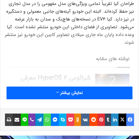
طراحان کیا تقریباً تمامی ویژگی‌های مدل مفهومی را در مدل تجاری
نیز حفظ کرده‌اند. البته این خودرو آینه‌های جانبی معمولی و دستگیره‌
در نیز دارد. کیا EV4 در نسخه‌های هاچ‌بک و سدان به بازار عرضه
می‌شود. تصاویری از فضای داخلی این خودرو منتشر نشده است. کیا
وعده داده پایان ماه جاری میلادی تصاویر کابین این خودرو نیز منتشر
شوند.
نوشته های مشابه
شیائومی HyperOS 2 معرفی
شد؛ ارتقاهای قابل توجه
نمایش بیشتر
عملکردی و هوش مصنوعی
پیشرفته‌تر
8 آبان 1403
فیسبوک
ایکس
لینکداین
تامبلر
پینتریست
Reddit
VKontakte
Odnoklassniki
پاکت
اسکایپ
مسنجر
واتس آپ
تلگرام
وایبر
لاین
اشتراک گذاری با ایمیل
چاپ
ترید ارز دیجیتال به کمک VPS
با آی پی دائمی