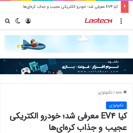
کشف جدید دانشمندان: برخی باکتری‌های دهان می‌توانند خطر ابتلا به آلزایمر را افزایش دهند
منو
ورود
تغییر پو
جس
خانه
/
تکنولوژی
تکنولوژی
کیا EV4 معرفی شد؛ خودرو الکتریکی
عجیب و جذاب کره‌ای‌ها