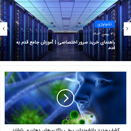
10 آبان 1403
تکنولوژی
30 بهمن 1403
راهنمای خرید سرور اختصاصی | آموزش جامع قدم به
قدم
ک
ش
ف
ج
د
هر 2 مدل هاچ‌بک و سدان کیا EV4 در قالب تریم پرچم‌دار GT-Line
ی
نمایش داده شده‌اند. این تیپ به رینگ‌های 19 اینچی مجهز است.
د
ستون C خودرو نیز به سبک کیا استینگر کشیده شده تا فرم بدنه
د
لیفت‌بک حاصل شود. علاوه‌بر چراغ‌های متفاوت عقب در 2 نمونه
ا
کشف جدید دانشمندان: برخی باکتری‌های دهان می‌توانند
ن