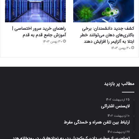
کشف جدید دانشمندان: برخی
راهنمای خرید سرور اختصاصی |
باکتری‌های دهان می‌توانند خطر
آموزش جامع قدم به قدم
ابتلا به آلزایمر را افزایش دهند
30 بهمن 1403
30 بهمن 1403
مطالب پر بازدید
25 اردیبهشت 1402
لایسنس اشتراکی
10 اردیبهشت 1402
ارتباط بین تلفن همراه و خستگی مفرط
27 اردیبهشت 1401
تصاویری از سواری دادن کروکودیل پدر به نوزادهایش در رودخانه هند