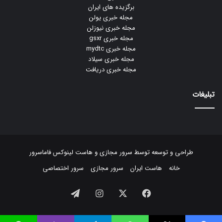
برگزیده های ایران
مجله خبری یولن
مجله خبری نیوزلن
مجله خبری gsxr
مجله خبری mydtc
مجله خبری سیلاد
مجله خبری دریافت
تبلیغات
طراحی و توسعه توسط
سرور مجازی
و
هاست لینوکس
فاماسرور
خانه
هاست ایران
سرور مجازی
سرور اختصاصی
فیسبوک
ایکس
اینستاگرام
تلگرام