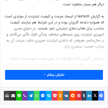
دیگر هم بسیار متفاوت است.
به گزارش lastech از ایسنا، سرعت و کیفیت اینترنت از مواردی است
که همواره دغدغه کاربران بوده و در این شرایط هم نیازمند کیفیت
مناسب برای فعالیت‌های اینترنتی خود هستند. در دنیای مدرن
امروزی، اینترنت روی جنبه‌های مختلف زندگی افراد تأثیر می‌گذارد و
در حال‌حاضر، هرچقدر که داشتن اینترنت ضروری باشد، سرعت آن به
مراتب اهمیت بیشتری دارد.
بر اساس آخرین آمار اعلام شده از سوی سایت اسپیدتست امارات
متحده عربی، قطر و کویت از جمله کشورهایی هستند که در زمینه
اینترنت همراه در صدر لیست قرار دارند. کشورهایی که بیشترین
نمایش بیشتر
سرعت اینترنت همراه (موبایل دیتا) را به خود اختصاص داده‌اند،
عبارت است از:
فیسبوک
ایکس
لینکداین
تامبلر
پینتریست
Reddit
VKontakte
Odnoklassniki
پاکت
اسکایپ
مسنجر
واتس آپ
تلگرام
وایبر
لاین
اشتراک گذاری با ایمیل
چاپ
۱- امارات متحده عربی با سرعت متوسط ۴۴۱.۸۹ مگابیت برثانیه
نوشته های مشابه