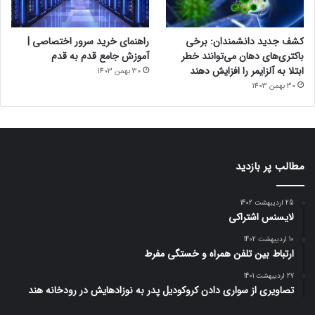
کشف جدید دانشمندان: برخی
راهنمای خرید سرور اختصاصی |
باکتری‌های دهان می‌توانند خطر
آموزش جامع قدم به قدم
ابتلا به آلزایمر را افزایش دهند
30 بهمن 1403
30 بهمن 1403
مطالب پر بازدید
25 اردیبهشت 1402
لایسنس اشتراکی
10 اردیبهشت 1402
ارتباط بین تلفن همراه و خستگی مفرط
27 اردیبهشت 1401
تصاویری از سواری دادن کروکودیل پدر به نوزادهایش در رودخانه هند