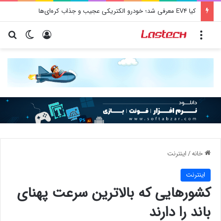
کیا EV4 معرفی شد؛ خودرو الکتریکی عجیب و جذاب کره‌ای‌ها
منو
ورود
تغییر پو
جس
خانه
/
اينترنت
اينترنت
کشورهایی که بالاترین سرعت پهنای
باند را دارند