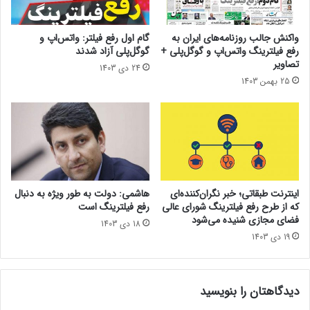
۲
هرچه زیرساخت جدیدتر باشد، اتصال سریع‌تر خواهد بود.
۰
۲
نزدیکی یا اتصال به کابل‌های زیردریایی هم مهم است، زیرا این
واکنش جالب روزنامه‌های ایران به
گام اول رفع فیلتر: واتس‌‏اپ و
۵
رفع فیلترینگ واتس‌اپ و گوگل‌پلی +
گوگل‏‌پلی آزاد شدند
کابل‌های فیبر نوری زیر دریا حدود ۹۷ از داده‌های ارتباطی جهان را
تصاویر
24 دی 1403
منتقل می‌کنند.
25 بهمن 1403
همچنین وسعت یک کشور، از آنجاکه هزینه‌های بهسازی زیرساخت‌ها
اهمیت دارد؛ بنابراین هرچه کشور کوچکتر باشد، ارتقای کابل‌کشی
ارزان‌تر است.
حتما بخوانید :
جستجوی بدون کلیک در سال ۲۰۲۵
اینترنت طبقاتی؛ خبر نگران‌کننده‌ای
هاشمی: دولت به طور ویژه به دنبال
که از طرح رفع فیلترینگ شورای عالی
رفع فیلترینگ است
فضای مجازی شنیده می‌شود
18 دی 1403
سرعت پهنای باند
19 دی 1403
دیدگاهتان را بنویسید