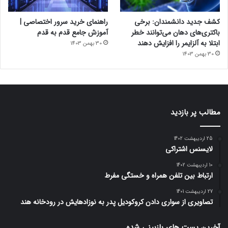
کشف جدید دانشمندان: برخی
راهنمای خرید سرور اختصاصی |
باکتری‌های دهان می‌توانند خطر
آموزش جامع قدم به قدم
ابتلا به آلزایمر را افزایش دهند
30 بهمن 1403
30 بهمن 1403
مطالب پر بازدید
25 اردیبهشت 1402
لایسنس اشتراکی
10 اردیبهشت 1402
ارتباط بین تلفن همراه و خستگی مفرط
27 اردیبهشت 1401
تصاویری از سواری دادن کروکودیل پدر به نوزادهایش در رودخانه هند
آخرین پست های بازبینی شده