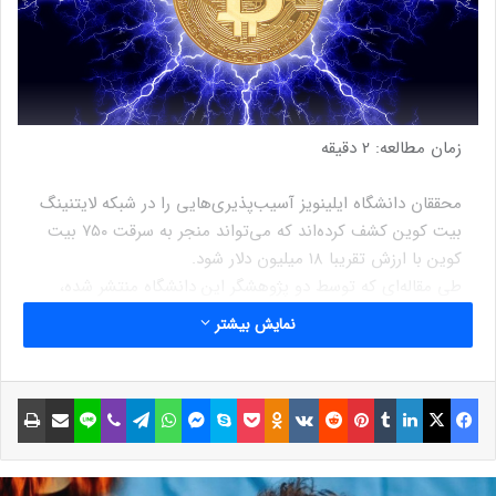
زمان مطالعه:
2
دقیقه
محققان دانشگاه ایلینویز آسیب‌پذیری‌هایی را در شبکه لایتنینگ
بیت کوین کشف کرده‌اند که می‌تواند منجر به سرقت ۷۵۰ بیت
کوین با ارزش تقریبا ۱۸ میلیون دلار شود.
طی مقاله‌ای که توسط دو پژوهشگر این دانشگاه منتشر شده،
آسیب‌پذیری موجود در این شبکه لایه دو با استفاده از یک مورد
نمایش بیشتر
فرضی که در آن گره‌های مخرب می‌توانند برای حمله تبانی کنند،
توضیح داده شده است. این دو نفر در این مقاله نوشته‌اند که
ائتلافی متشکل از ۳۰ گره می‌تواند وجوه ۳۱ درصد از کانال‌ها را
فیسبوک
ایکس
لینکداین
تامبلر
پینتریست
Reddit
VKontakte
Odnoklassniki
پاکت
اسکایپ
مسنجر
واتس آپ
تلگرام
وایبر
لاین
اشتراک گذاری با ایمیل
چاپ
برای حدود دو ماه از طریق حمله زامبی‌ها قفل کند و می‌تواند
بیش از ۷۵۰ بیت کوین را از طریق یک حمله دوبار خرج کردن
(double spend) به سرقت ببرد.