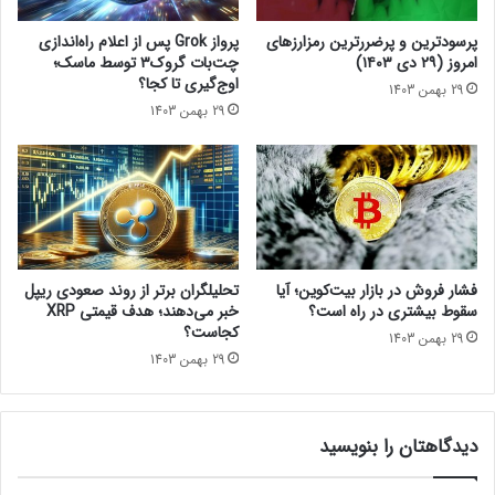
ص
م
ش
و
پرسودترین و پرضررترین رمزارزهای
پرواز Grok پس از اعلام راه‌اندازی
د
ج
امروز (۲۹ دی ۱۴۰۳)
چت‌بات گروک۳ توسط ماسک؛
ا
اوج‌گیری تا کجا؟
29 بهمن 1403
ت
29 بهمن 1403
ر
ی
و
م
،
ا
ز
آ
فشار فروش در بازار بیت‌کوین؛ آیا
تحلیلگران برتر از روند صعودی ریپل
ن
سقوط بیشتری در راه است؟
خبر می‌دهند؛ هدف قیمتی XRP
پ
کجاست؟
29 بهمن 1403
ی
29 بهمن 1403
ش
ی
گ
دیدگاهتان را بنویسید
ر
ف
ت