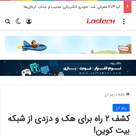
کیا EV4 معرفی شد؛ خودرو الکتریکی عجیب و جذاب کره‌ای‌ها
منو
ورود
تغییر پو
جس
خانه
/
رمز ارز
رمز ارز
کشف ۲ راه برای هک و دزدی از شبکه
بیت کوین!