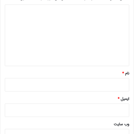
د
ی
د
گ
ا
ه
*
نام
*
ایمیل
*
وب‌ سایت