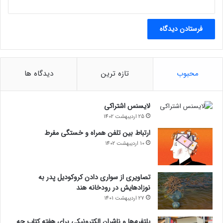
محبوب
تازه ترین
دیدگاه ها
لایسنس اشتراکی
25 اردیبهشت 1402
ارتباط بین تلفن همراه و خستگی مفرط
10 اردیبهشت 1402
تصاویری از سواری دادن کروکودیل پدر به
نوزادهایش در رودخانه هند
27 اردیبهشت 1401
پلتفرم‌ها و ناشران الکترونیکی برای هفته کتاب چه