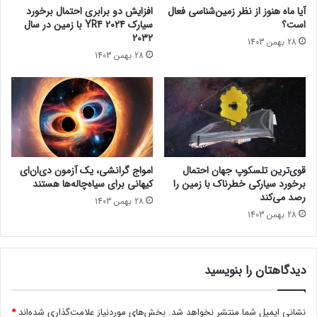
و
آیا ماه هنوز از نظر زمین‌شناسی فعال
افزایش دو برابری احتمال برخورد
د
است؟
سیارک 2024 YR4 با زمین در سال
د
2032
28 بهمن 1403
ر
28 بهمن 1403
آ
م
د
ه
ا
س
ت
؟
قوی‌ترین تلسکوپ جهان احتمال
امواج گرانشی، یک آزمون دی‌ان‌ای
برخورد سیارکی خطرناک با زمین را
کیهانی برای سیاه‌چاله‌ها هستند
رصد می‌کند
28 بهمن 1403
28 بهمن 1403
دیدگاهتان را بنویسید
نشانی ایمیل شما منتشر نخواهد شد.
بخش‌های موردنیاز علامت‌گذاری شده‌اند
*