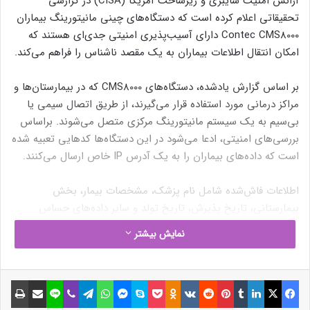
آژانس امنیت سایبری و زیرساخت آمریکا (CISA) در گزارشی
تحقیقاتی اعلام کرده است که دستگاه‌های چینی مانیتورینگ بیماران
Contec CMS8000 دارای آسیب‌پذیری امنیتی جدی‌ای هستند که
امکان انتقال اطلاعات بیماران به یک مقصد ناشناس را فراهم می‌کند.
بر اساس گزارش یادشده، دستگاه‌های CMS8000 که در بیمارستان‌ها و
مراکز درمانی مورد استفاده قرار می‌گیرند، از طریق اتصال سیمی یا
بی‌سیم به یک سیستم مانیتورینگ مرکزی متصل می‌شوند. براساس
بررسی‌های امنیتی، ادعا می‌شود در این دستگاه‌ها کدهایی تعبیه شده
است که داده‌های بیماران را به یک آدرس IP خاص ارسال می‌کنند.
اطلاعات فاش‌شده شامل نام پزشک، مشخصات بیمار، بخش
بیمارستانی، تاریخ پذیرش، تاریخ تولد و سایر داده‌های حساس
پزشکی می‌شود. همچنین دستگاه Contec CMS8000 علائم حیاتی
نمایش بیشتر
بیماران نظیر نوار قلب، ضربان قلب، سطح اکسیژن خون، فشار خون و
وضعیت تنفس را با جزئیات کامل ذخیره و به مقصدی نامشخص
ارسال می‌کند. این موضوع باعث افزایش نگرانی‌ها درباره‌ی نقض
فیسبوک
ایکس
لینکداین
تامبلر
پینتریست
Reddit
VKontakte
Odnoklassniki
پاکت
اسکایپ
مسنجر
واتس آپ
تلگرام
وایبر
لاین
اشتراک گذاری با ایمیل
چاپ
حریم خصوصی بیماران شده است.