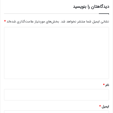
ر
س
د
دیدگاهتان را بنویسید
و
ن
ن
د
گ
نشانی ایمیل شما منتشر نخواهد شد.
بخش‌های موردنیاز علامت‌گذاری شده‌اند
*
د
ر
د
د
س
ی
ت
د
ت
گ
و
س
ا
ع
ه
ه
ا
*
س
نام
*
ت
ایمیل
*