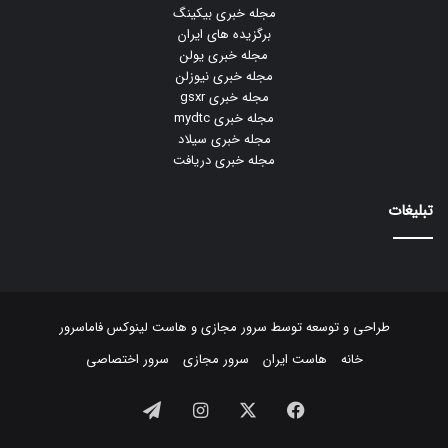
مجله خبری بیکینگ
برگزیده های ایران
مجله خبری یولن
مجله خبری نیوزلن
مجله خبری gsxr
مجله خبری mydtc
مجله خبری سیلاد
مجله خبری دریافت
تبلیغات
طراحی و توسعه توسط
سرور مجازی
و
هاست لینوکس
فاماسرور
خانه
هاست ایران
سرور مجازی
سرور اختصاصی
فیسبوک
ایکس
اینستاگرام
تلگرام