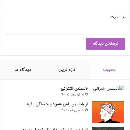
وب‌ سایت
محبوب
تازه ترین
دیدگاه ها
لایسنس اشتراکی
25 اردیبهشت 1402
ارتباط بین تلفن همراه و خستگی مفرط
10 اردیبهشت 1402
تصاویری از سواری دادن کروکودیل پدر به