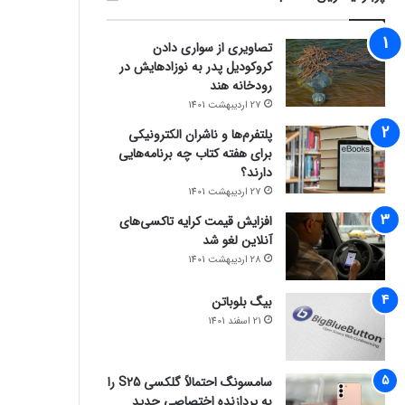
تصاویری از سواری دادن
کروکودیل پدر به نوزادهایش در
رودخانه هند
27 اردیبهشت 1401
پلتفرم‌ها و ناشران الکترونیکی
برای هفته کتاب چه برنامه‌هایی
دارند؟
27 اردیبهشت 1401
افزایش قیمت کرایه تاکسی‌های
آنلاین لغو شد
28 اردیبهشت 1401
بیگ بلوباتن
21 اسفند 1401
سامسونگ احتمالاً گلکسی S25 را
به پردازنده اختصاصی جدید