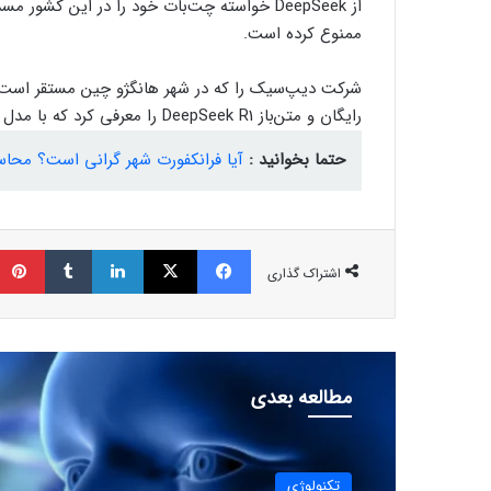
ممنوع کرده است.
رایگان و متن‌باز DeepSeek R1 را معرفی کرد که با مدل OpenAI o1 رقابت می‌کند.
حتما بخوانید :
آیا فرانکفورت شهر گرانی است؟ محاس
فیسبوک
ایکس
لینکداین
تامبلر
اشتراک گذاری
مطالعه بعدی
تکنولوژی