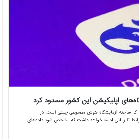
ات کره جنوبی موقتاً دانلود اپلیکیشن DeepSeek را که ساخته آزمایشگاه هوش مصنوعی چینی است، در
رایط تا زمانی ادامه خواهد داشت که مشخص شود داده‌های