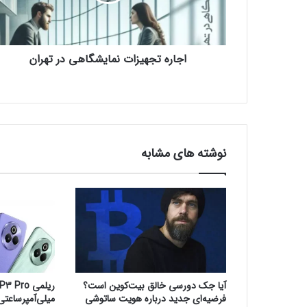
ت
ج
ه
ی
اجاره تجهیزات نمایشگاهی در تهران
ز
ا
ت
ن
م
ا
ی
نوشته های مشابه
ش
گ
ا
ه
ی
د
ر
ت
ه
آیا جک دورسی خالق بیت‌کوین است؟
ر
فرضیه‌ای جدید درباره هویت ساتوشی
میلی‌آمپرساعتی و IP69 معرف
ا