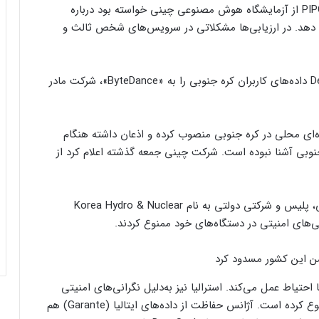
اواخر ژانویه، پس از انتشار DeepSeek در کره جنوبی، PIPC از آزمایشگاه هوش مصنوعی چینی خواسته بود درباره
هد. در ارزیابی‌ها مشکلاتی در سرویس‌های شخص ثالث و
این کمیسیون می‌گوید تحقیقاتش نشان داده DeepSeek داده‌های کاربران کره جنوبی را به «ByteDance»، شرکت مادر
علام کرده DeepSeek اخیراً نماینده‌ای محلی در کره جنوبی منصوب کرده و اذعان داشته هنگام
وبی آشنا نبوده است. شرکت چینی جمعه گذشته اعلام کرد از
کاربران از مشکلات کابل شارژ گلکسی S25
اوایل این ماه، وزارت تجارت، صنعت و انرژی کره جنوبی، پلیس و شرکتی دولتی به‌ نام Korea Hydro & Nuclear
اولترا و پلاس خبر می‌دهند
کاربران از مشکلات کابل شارژ گلکسی S25
اولترا و پلاس خبر می‌دهند
 جنوبی تنها کشوری نیست که در مورد DeepSeek با احتیاط عمل می‌کند. استرالیا نیز به‌دلیل نگرانی‌های امنیتی
استفاده از DeepSeek را در دستگاه‌های دولتی خود ممنوع کرده است. آژانس حفاظت از داده‌های ایتالیا (Garante) هم