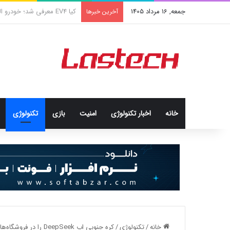
جمعه, 16 مرداد 1405
کشف جدید دانشمندان: برخی با
آخرین خبرها
خانه
اخبار تکنولوژی
امنيت
بازی
تکنولوژی
خانه
/
تکنولوژی
/
کره جنوبی اپ DeepSeek را در فروشگاه‌های اپلیکیشن این کشور مسدود کرد