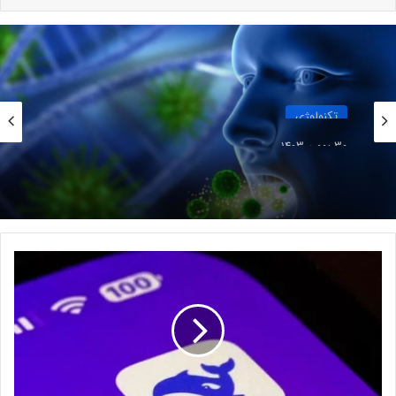
چرا کره جنوبی دانلود اپلیکیشن DeepSeek
را محدود کرده است؟
طبق گزارش «Techcrunch»، کمیسیون حفاظت از اطلاعات شخصی
کره جنوبی (PIPC) اعلام کرد اپلیکیشن دیپ‌سیک زمانی دوباره قابل
تکنولوژی
دانلود خواهد بود که مطابق قوانین حریم خصوصی این کشور باشد و
30 بهمن 1403
تغییرات لازم را انجام دهد. این محدودیت‌ها تأثیری بر استفاده از
کشف جدید دانشمندان: برخی باکتری‌های دهان
اپلیکیشن و نسخه وب آن نخواهد داشت اما این نهاد از کاربران
می‌توانند خطر ابتلا به آلزایمر را افزایش دهند
کنونی درخواست کرده که تا زمان تصمیم‌گیری نهایی از واردکردن
اطلاعات شخصی داخل DeepSeek خودداری کنند.
ک
ر
ه
ج
ن
و
ب
ی