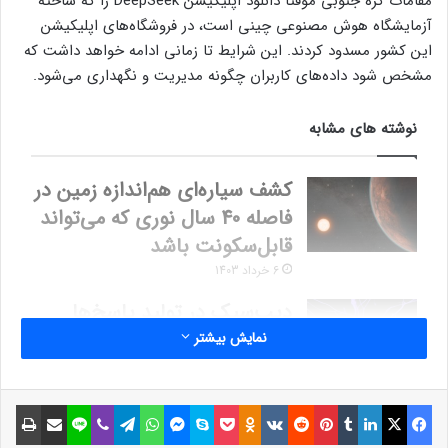
مقامات کره جنوبی موقتاً دانلود اپلیکیشن DeepSeek را که ساخته
آزمایشگاه هوش مصنوعی چینی است، در فروشگاه‌های اپلیکیشن
این کشور مسدود کردند. این شرایط تا زمانی ادامه خواهد داشت که
مشخص شود داده‌های کاربران چگونه مدیریت و نگهداری می‌شود.
نوشته های مشابه
کشف سیاره‌ای هم‌اندازه زمین در
فاصله 40 سال نوری که می‌تواند
قابل‌سکونت باشد
6 خرداد 1403
دیپ‌سیک در تولید پاسخ‌ها
بیشتر از مدل‌های مشابه انرژی
نمایش بیشتر
مصرف می‌کند
15 بهمن 1403
فیسبوک
ایکس
لینکداین
تامبلر
پینتریست
Reddit
VKontakte
Odnoklassniki
پاکت
اسکایپ
مسنجر
واتس آپ
تلگرام
وایبر
لاین
اشتراک گذاری با ایمیل
چاپ