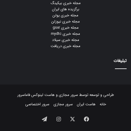
مجله خبری بیکینگ
برگزیده های ایران
مجله خبری یولن
مجله خبری نیوزلن
مجله خبری gsxr
مجله خبری mydtc
مجله خبری سیلاد
مجله خبری دریافت
تبلیغات
طراحی و توسعه توسط
سرور مجازی
و
هاست لینوکس
فاماسرور
خانه
هاست ایران
سرور مجازی
سرور اختصاصی
فیسبوک
ایکس
اینستاگرام
تلگرام