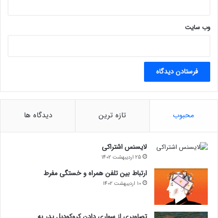
وب‌ سایت
محبوب
تازه ترین
دیدگاه ها
لایسنس اشتراکی
25 اردیبهشت 1402
ارتباط بین تلفن همراه و خستگی مفرط
10 اردیبهشت 1402
تصاویری از سواری دادن کروکودیل پدر به