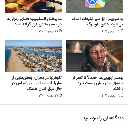
م
ش
ی
د
ت
ر
به سرویس اپل‌مپ تبلیغات اضافه
مدیرعامل اکسفینیتو:‌ فضای رمزارزها
ل
آ
می‌شود؛ ادعای بلومبرگ
در مسیر مثبتی قرار گرفته است
گ
م
29 بهمن 1403
29 بهمن 1403
ر
د
ا
؛
م
م
م
ح
ج
ص
ه
و
ز
ل
م
ی
بیشتر اروپایی‌ها احتمالاً تا کمتر از
کالیفرنیا در بحران؛ بخش‌هایی از
ی‌
ظ
سه‌هزار سال پیش پوست تیره
سان‌فرانسیسکو و لس‌آنجلس در
ش
ر
داشتند
حال غرق شدن هستند
و
ی
29 بهمن 1403
29 بهمن 1403
د
ف
و
ه
دیدگاهتان را بنویسید
و
ش