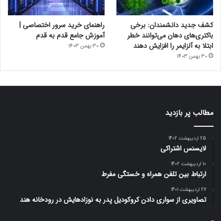
کشف جدید دانشمندان: برخی
راهنمای خرید سرور اختصاصی |
باکتری‌های دهان می‌توانند خطر
آموزش جامع قدم به قدم
ابتلا به آلزایمر را افزایش دهند
30 بهمن 1403
30 بهمن 1403
مطالب پر بازدید
25 اردیبهشت 1402
لایسنس اشتراکی
10 اردیبهشت 1402
ارتباط بین تلفن همراه و خستگی مفرط
27 اردیبهشت 1401
تصاویری از سواری دادن کروکودیل پدر به نوزادهایش در رودخانه هند