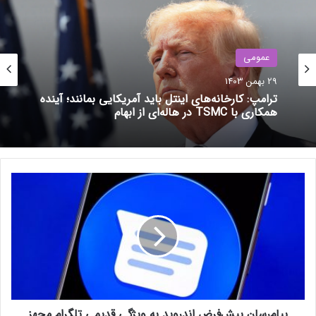
مقاله‌های مرتبط
عمومی
29 بهمن 1403
نوشته های مشابه
ترامپ: کارخانه‌های اینتل باید آمریکایی بمانند؛ آینده
همکاری با TSMC در هاله‌ای از ابهام
تصادف خبرساز سایبرتراک؛ وانت
تسلا با سیستم خودران به تیربرق
برخورد کرد
پ
22 بهمن 1403
ی
ا
فوری: اپل غیرمستقیم تأیید کرد که
م‌
مک‌های جدید هفته آینده از راه
ر
می‌رسند
س
ا
4 آبان 1403
ن
پ
پیام‌رسان پیش‌فرض اندروید به ویژگی قدیمی تلگرام مجهز
ی