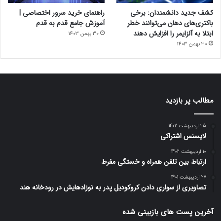
کشف جدید دانشمندان: برخی
راهنمای خرید سرور اختصاصی |
باکتری‌های دهان می‌توانند خطر
آموزش جامع قدم به قدم
ابتلا به آلزایمر را افزایش دهند
30 بهمن 1403
30 بهمن 1403
مطالب پر بازدید
25 اردیبهشت 1402
لایسنس اشتراکی
10 اردیبهشت 1402
ارتباط بین تلفن همراه و خستگی مفرط
27 اردیبهشت 1401
تصاویری از سواری دادن کروکودیل پدر به نوزادهایش در رودخانه هند
آخرین پست های بازبینی شده