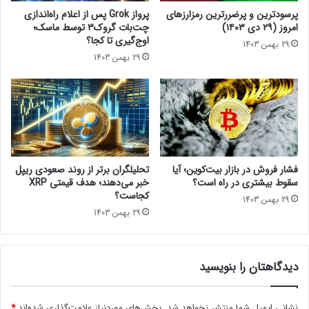
ف
s
پرسودترین و پرضررترین رمزارزهای
پرواز Grok پس از اعلام راه‌اندازی
ت
m
امروز (۲۹ دی ۱۴۰۳)
چت‌بات گروک۳ توسط ماسک؛
ه
o
اوج‌گیری تا کجا؟
29 بهمن 1403
آ
7
29 بهمن 1403
خ
س
ر
ه
ت
م
ی
ا
ر
ش
)
ی
ن
ج
فشار فروش در بازار بیت‌کوین؛ آیا
تحلیلگران برتر از روند صعودی ریپل
د
سقوط بیشتری در راه است؟
خبر می‌دهند؛ هدف قیمتی XRP
ی
کجاست؟
29 بهمن 1403
د
29 بهمن 1403
ا
ض
ا
دیدگاهتان را بنویسید
ف
ه
م
نشانی ایمیل شما منتشر نخواهد شد.
بخش‌های موردنیاز علامت‌گذاری شده‌اند
*