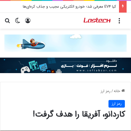
کیا EV4 معرفی شد؛ خودرو الکتریکی عجیب و جذاب کره‌ای‌ها
منو
ورود
تغییر پو
جس
خانه
/
رمز ارز
رمز ارز
کاردانو، آفریقا را هدف گرفت!