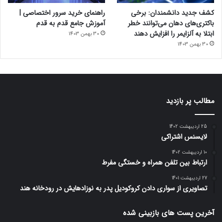
کشف جدید دانشمندان: برخی
راهنمای خرید سرور اختصاصی |
باکتری‌های دهان می‌توانند خطر
آموزش جامع قدم به قدم
ابتلا به آلزایمر را افزایش دهند
30 بهمن 1403
30 بهمن 1403
مطالب پر بازدید
25 اردیبهشت 1402
لایسنس اشتراکی
10 اردیبهشت 1402
ارتباط بین تلفن همراه و خستگی مفرط
27 اردیبهشت 1401
تصاویری از سواری دادن کروکودیل پدر به نوزادهایش در رودخانه هند
آخرین پست های بازبینی شده