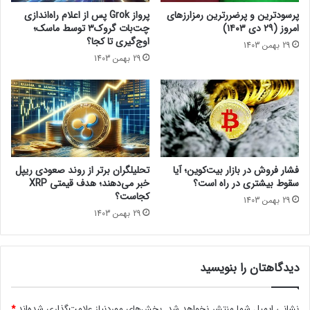
د
P
پرسودترین و پرضررترین رمزارزهای
پرواز Grok پس از اعلام راه‌اندازی
ه
a
امروز (۲۹ دی ۱۴۰۳)
چت‌بات گروک۳ توسط ماسک؛
م
r
اوج‌گیری تا کجا؟
29 بهمن 1403
ن
t
29 بهمن 1403
ت
اخبار کوتاه
1
ش
ر
ر
و
م
ی
ی‌
P
ش
S
و
3
د
ب
فشار فروش در بازار بیت‌کوین؛ آیا
تحلیلگران برتر از روند صعودی ریپل
ا
سقوط بیشتری در راه است؟
خبر می‌دهند؛ هدف قیمتی XRP
P
کجاست؟
29 بهمن 1403
S
29 بهمن 1403
5
ق
ا
دیدگاهتان را بنویسید
ب
ل
م
نشانی ایمیل شما منتشر نخواهد شد.
بخش‌های موردنیاز علامت‌گذاری شده‌اند
*