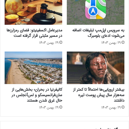
ک
ز
ا
ا
ر
ن
ت
ه
ع
۱
به سرویس اپل‌مپ تبلیغات اضافه
مدیرعامل اکسفینیتو:‌ فضای رمزارزها
د
۴
می‌شود؛ ادعای بلومبرگ
در مسیر مثبتی قرار گرفته است
ی
س
29 بهمن 1403
29 بهمن 1403
ل
ا
ن
ع
ی
ت
ر
ک
و
ا
م
ر
ی‌
م
ک
ی‌
بیشتر اروپایی‌ها احتمالاً تا کمتر از
کالیفرنیا در بحران؛ بخش‌هایی از
ن
ک
سه‌هزار سال پیش پوست تیره
سان‌فرانسیسکو و لس‌آنجلس در
د
ن
داشتند
حال غرق شدن هستند
د
29 بهمن 1403
29 بهمن 1403