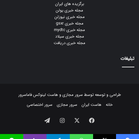
برگزیده های ایران
مجله خبری یولن
مجله خبری نیوزلن
مجله خبری gsxr
مجله خبری mydtc
مجله خبری سیلاد
مجله خبری دریافت
تبلیغات
طراحی و توسعه توسط
سرور مجازی
و
هاست لینوکس
فاماسرور
خانه
هاست ایران
سرور مجازی
سرور اختصاصی
فیسبوک
ایکس
اینستاگرام
تلگرام