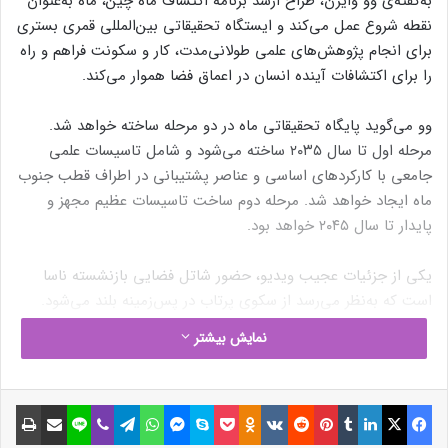
به‌گفته‌ی وو وایرن، طراح ارشد برنامه اکتشاف ماه چین، ماه به‌عنوان
نقطه شروع عمل می‌کند و ایستگاه تحقیقاتی بین‌المللی قمری بستری
برای انجام پژوهش‌های علمی طولانی‌مدت، کار و سکونت فراهم و راه
را برای اکتشافات آینده انسان در اعماق فضا هموار می‌کند.
وو می‌گوید پایگاه تحقیقاتی ماه در دو مرحله ساخته خواهد شد.
مرحله اول تا سال ۲۰۳۵ ساخته می‌شود و شامل تاسیسات علمی
جامعی با کارکردهای اساسی و عناصر پشتیبانی در اطراف قطب جنوب
ماه ایجاد خواهد شد. مرحله دوم ساخت تاسیسات عظیم مجهز و
پایدار تا سال ۲۰۴۵ خواهد بود.
یکی از جزئیات عجیب ویدیو، حضور شاتل فضایی بازنشسته ناسا
است که به‌نظر می‌رسد از سکوی پرتاب در پس‌زمینه بلند می‌شود.
این تصویرسازی درحالی صورت می‌گیرد که شاتل نه‌تنها توانایی سفر
نمایش بیشتر
به فراتر از مدار نزدیک زمین را نداشت، بلکه در سال ۲۰۱۱ بازنشسته
شد.
فیسبوک
ایکس
لینکداین
تامبلر
پینتریست
Reddit
VKontakte
Odnoklassniki
پاکت
اسکایپ
مسنجر
واتس آپ
تلگرام
وایبر
لاین
اشتراک گذاری با ایمیل
چاپ
همچنین از آنجا که ناسا تا حد زیادی از همکاری با نهادهای چینی