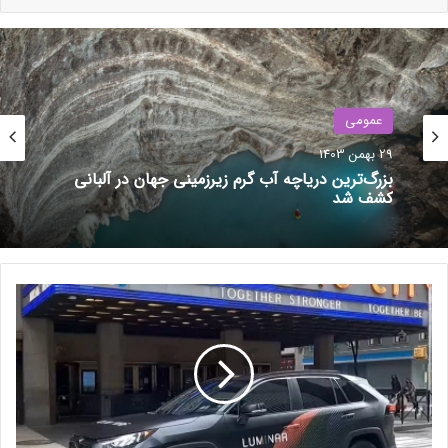
منع شده است، بعید است امکان استفاده از تاسیسات قمری چین را
داشته باشد. آژانس فضایی آمریکا درواقع روی برنامه آرتمیس خود
کار می‌کند و قصد دارد با استفاده از موشک استارشیپ اسپیس
ایکس به سطح ماه سفر کند و و پایگاه اختصاصی خود را به همراه
همکاران بین‌المللی‌اش در ماه بسازد.
عمومی
29 بهمن 1403
نوشته های مشابه
بزرگ‌ترین دریاچه آب گرم زیرزمینی جهان در آلبانی
کشف شد
گلکسی S25 با سرعت شارژ
ناامیدکننده عرضه می‌شود
9 آذر 1403
ی
معرفی ویتامین E ؛ هرآنچه باید در
ک
مورد خواص و فواید ویتامین ای
ی
ا
بدانید
ز
30 اردیبهشت 1401
ش
ر
ک