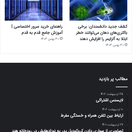
کشف جدید دانشمندان: برخی
راهنمای خرید سرور اختصاصی |
باکتری‌های دهان می‌توانند خطر
آموزش جامع قدم به قدم
ابتلا به آلزایمر را افزایش دهند
30 بهمن 1403
30 بهمن 1403
مطالب پر بازدید
25 اردیبهشت 1402
لایسنس اشتراکی
10 اردیبهشت 1402
ارتباط بین تلفن همراه و خستگی مفرط
27 اردیبهشت 1401
تصاویری از سواری دادن کروکودیل پدر به نوزادهایش در رودخانه هند