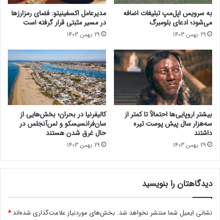
م
د
به سرویس اپل‌مپ تبلیغات اضافه
مدیرعامل اکسفینیتو:‌ فضای رمزارزها
و
ب
می‌شود؛ ادعای بلومبرگ
در مسیر مثبتی قرار گرفته است
ب
ا
29 بهمن 1403
29 بهمن 1403
ا
ا
ی
ی
ل
ن
ه
و
ش
م
ص
بیشتر اروپایی‌ها احتمالاً تا کمتر از
کالیفرنیا در بحران؛ بخش‌هایی از
ن
سه‌هزار سال پیش پوست تیره
سان‌فرانسیسکو و لس‌آنجلس در
و
داشتند
حال غرق شدن هستند
ع
29 بهمن 1403
29 بهمن 1403
ی
،
ک
دیدگاهتان را بنویسید
ن
ت
ر
نشانی ایمیل شما منتشر نخواهد شد.
بخش‌های موردنیاز علامت‌گذاری شده‌اند
*
ل