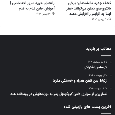
کشف جدید دانشمندان: برخی
راهنمای خرید سرور اختصاصی |
باکتری‌های دهان می‌توانند خطر
آموزش جامع قدم به قدم
ابتلا به آلزایمر را افزایش دهند
30 بهمن 1403
30 بهمن 1403
مطالب پر بازدید
25 اردیبهشت 1402
لایسنس اشتراکی
10 اردیبهشت 1402
ارتباط بین تلفن همراه و خستگی مفرط
27 اردیبهشت 1401
تصاویری از سواری دادن کروکودیل پدر به نوزادهایش در رودخانه هند
آخرین پست های بازبینی شده