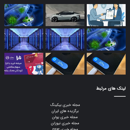
لینک های مرتبط
مجله خبری بیکینگ
برگزیده های ایران
مجله خبری یولن
مجله خبری نیوزلن
مجله خبری gsxr