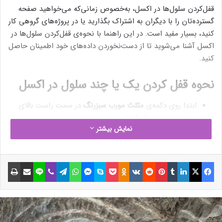
قفل‌کردن سلول‌ها در اکسل، به‌خصوص زمانی‌که می‌خواهید صفحه
گسترده‌تان را با دیگران به اشتراک بگذارید یا در پروژه‌های گروهی کار
کنید، بسیار مفید است. در این راهنما با نحوه‌ی قفل‌کردن سلول‌ها در
اکسل آشنا می‌شوید تا از دست‌نخوردن داده‌های خود اطمینان حاصل
کنید.
نحوه‌ قفل‌ کردن یک یا چند سلول در اکسل
ابتدا روی دکمه‌ی
مثلث مورب سبزرنگ
در سمت راست بالای
سلول اول راست‌کلیک کنید.
نمایش بیشتر
حتما بخوانید :
فرصت‌های طلایی: لیست ایردراپ رایگان برای
سال 2024
فیسبوک
ایکس
لینکداین
تامبلر
پینتریست
Reddit
VKontakte
Odnoklassniki
پاکت
اسکایپ
مسنجر
واتس آپ
تلگرام
وایبر
لاین
اشتراک گذاری با ایمیل
چاپ