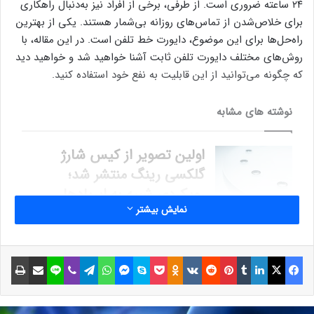
۲۴ ساعته ضروری است. از طرفی، برخی از افراد نیز به‌دنبال راهکاری
برای خلاص‌شدن از تماس‌های روزانه بی‌شمار هستند. یکی از بهترین
راه‌حل‌ها برای این موضوع، دایورت خط تلفن است. در این مقاله، با
روش‌های مختلف دایورت تلفن ثابت آشنا خواهید شد و خواهید دید
که چگونه می‌توانید از این قابلیت به نفع خود استفاده کنید.
نوشته های مشابه
اولین تصویر از کیس شارژ
گلکسی رینگ منتشر شد؛
رویکردی شبیه به ایربادها
نمایش بیشتر
28 خرداد 1403
امروز در فضا: اولین تصویر از
فیسبوک
ایکس
لینکداین
تامبلر
پینتریست
Reddit
VKontakte
Odnoklassniki
پاکت
اسکایپ
مسنجر
واتس آپ
تلگرام
وایبر
لاین
اشتراک گذاری با ایمیل
چاپ
ستاره وگا ثبت شد
28 تیر 1403