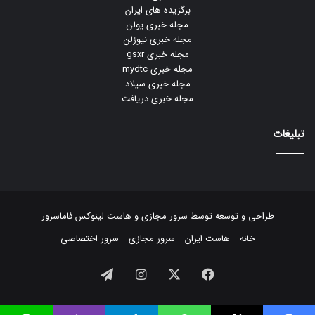
مجله خبری lastech
برگزیده های ایران
مجله خبری یولن
مجله خبری نیوزلن
مجله خبری gsxr
مجله خبری mydtc
مجله خبری سیلاد
مجله خبری دریافت
تبلیغات
طراحی و توسعه توسط
سرور مجازی
و
هاست لینوکس
فاماسرور
خانه
هاست ایران
سرور مجازی
سرور اختصاصی
فیسبوک
ایکس
اینستاگرام
تلگرام