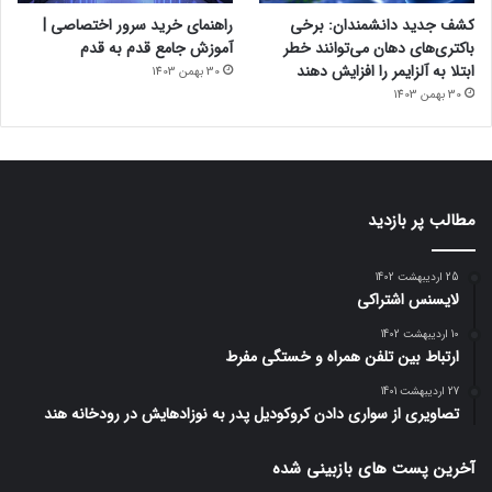
کشف جدید دانشمندان: برخی
راهنمای خرید سرور اختصاصی |
باکتری‌های دهان می‌توانند خطر
آموزش جامع قدم به قدم
ابتلا به آلزایمر را افزایش دهند
30 بهمن 1403
30 بهمن 1403
مطالب پر بازدید
25 اردیبهشت 1402
لایسنس اشتراکی
10 اردیبهشت 1402
ارتباط بین تلفن همراه و خستگی مفرط
27 اردیبهشت 1401
تصاویری از سواری دادن کروکودیل پدر به نوزادهایش در رودخانه هند
آخرین پست های بازبینی شده