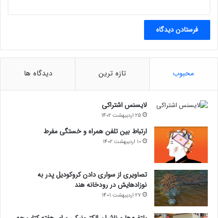
محبوب
تازه ترین
دیدگاه ها
لایسنس اشتراکی
25 اردیبهشت 1402
ارتباط بین تلفن همراه و خستگی مفرط
10 اردیبهشت 1402
تصاویری از سواری دادن کروکودیل پدر به
نوزادهایش در رودخانه هند
27 اردیبهشت 1401
پلتفرم‌ها و ناشران الکترونیکی برای هفته کتاب چه