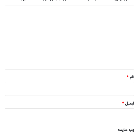
د
د
ی
د
گ
ا
ه
*
نام
*
ایمیل
*
وب‌ سایت