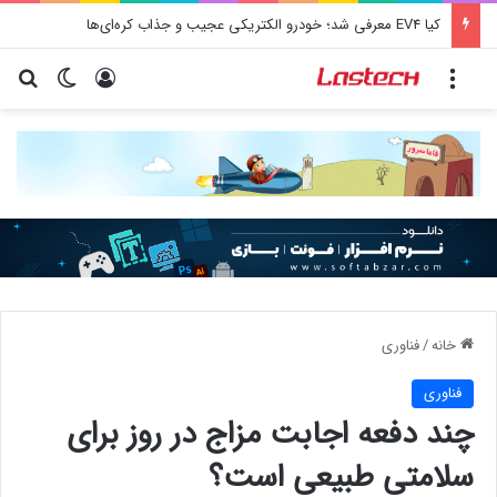
کشف جدید دانشمندان: برخی باکتری‌های دهان می‌توانند خطر ابتلا به آلزایمر را افزایش دهند
منو
ورود
تغییر پو
جس
خانه
/
فناوری
فناوری
چند دفعه اجابت مزاج در روز برای
سلامتی طبیعی است؟