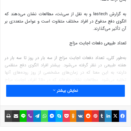
به گزارش lastech و به نقل از سی‌نت، مطالعات نشان می‌دهند که
الگوی دفع مدفوع در افراد مختلف متفاوت است و عوامل متعددی بر
آن تأثیر می‌گذارند.
تعداد طبیعی دفعات اجابت مزاج
به‌طور کلی، تعداد دفعات اجابت مزاج از سه بار در روز تا سه بار در
هفته طبیعی در نظر گرفته می‌شود. بیشتر افراد الگوی دفع منظمی
دارند؛ به این معنا که در زمان‌های مشخصی از روز روده‌های آنها
تخلیه می‌شود. مطالعات نشان داده‌اند که در ۵۰٪ افراد، اجابت مزاج
یک بار در روز، در ۲۸٪ دو بار در روز و در ۵.۶٪ یک یا دو بار در هفته
نمایش بیشتر
است. همچنین، ۶۱.۳٪ افراد عمدتاً صبح‌ها، ۲۲٪ بعدازظهر و ۲.۶٪ اواخر
شب اجابت مزاج دارند.
فیسبوک
ایکس
لینکداین
تامبلر
پینتریست
Reddit
VKontakte
Odnoklassniki
پاکت
اسکایپ
مسنجر
واتس آپ
تلگرام
وایبر
لاین
اشتراک گذاری با ایمیل
چاپ
عوامل مؤثر بر دفعات اجابت مزاج
عوامل مختلفی می‌توانند بر الگوی دفع مدفوع تأثیر بگذارند: