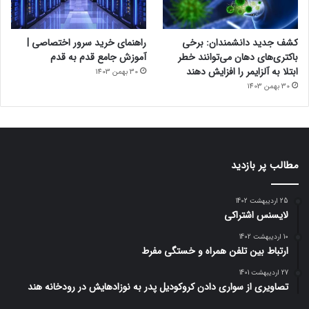
کشف جدید دانشمندان: برخی
راهنمای خرید سرور اختصاصی |
باکتری‌های دهان می‌توانند خطر
آموزش جامع قدم به قدم
ابتلا به آلزایمر را افزایش دهند
30 بهمن 1403
30 بهمن 1403
مطالب پر بازدید
25 اردیبهشت 1402
لایسنس اشتراکی
10 اردیبهشت 1402
ارتباط بین تلفن همراه و خستگی مفرط
27 اردیبهشت 1401
تصاویری از سواری دادن کروکودیل پدر به نوزادهایش در رودخانه هند