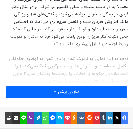
معمولا به دو دسته مثبت و منفی تقسیم می‌شوند. برای مثال وقتی
فردی در جنگل با خرس مواجه می‌شود، واکنش‌های فیزیولوژیکی
مانند افزایش ضربان قلب و تنفس سریع رخ می‌دهد که احساس
ترس را به دنبال دارد و او را وادار به فرار می‌کند، در حالی که مثلا
حس مثبت کنار عزیزان بودن باعث می‌شود فرد به ماندن و تقویت
روابط اجتماعی تمایل بیشتری داشته باشد.
توجه به این تمایل به نزدیک شدن یا دور شدن به توضیح چگونگی
تکامل احساسات و تاثیر آن‌ها بر تصمیم‌گیری کمک می‌کند، زیرا
احساسات در مواجهه با خطرات یا فرصت‌ها به‌عنوان سازوکارهایی
عمل می‌کنند تا به‌درستی واکنش نشان دهیم.
نمایش بیشتر
اما ترکیب شدن احساسات متضاد یا مختلف در یک زمان واحد در این
چارچوب نمی‌گنجد. مثل حالتی که فرد در یک موقعیت خاص هم
احساس شادی و هم ناراحتی می‌کند؛ مانند هنگام فارغ‌التحصیلی که
فیسبوک
ایکس
لینکداین
تامبلر
پینتریست
Reddit
VKontakte
Odnoklassniki
پاکت
اسکایپ
مسنجر
واتس آپ
تلگرام
وایبر
لاین
اشتراک گذاری با ایمیل
چاپ
از پایان یک دوره خوشحال و در عین حال از وداع با دوستان و
تجربه‌های گذشته ناراحت است. بر اساس نظریه‌های سنتی، این
احساسات باید به صورت متوالی تجربه شوند؛ یعنی فرد نمی‌تواند در