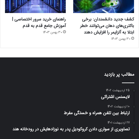
کشف جدید دانشمندان: برخی
راهنمای خرید سرور اختصاصی |
باکتری‌های دهان می‌توانند خطر
آموزش جامع قدم به قدم
ابتلا به آلزایمر را افزایش دهند
30 بهمن 1403
30 بهمن 1403
مطالب پر بازدید
25 اردیبهشت 1402
لایسنس اشتراکی
10 اردیبهشت 1402
ارتباط بین تلفن همراه و خستگی مفرط
27 اردیبهشت 1401
تصاویری از سواری دادن کروکودیل پدر به نوزادهایش در رودخانه هند