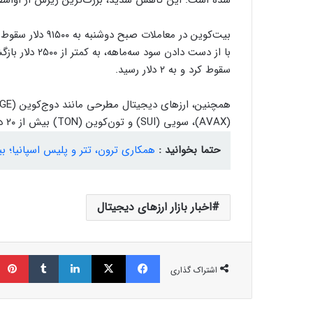
شده است. این کاهش شدید، بزرگ‌ترین ریزش از اواسط دس
بیت‌کوین در معام
سقوط کرد و به ۲ دلار رسید.
(AVAX)، سویی (SUI) و تون‌کوین (TON) بیش از ۲۰ درصد کاهش قیمت را تجربه کردند.
حتما بخوانید :
همکاری ترون، تتر و پلیس اسپانیا؛ بیش از ۲۶ میلیون دلار ارز دیجیتا
اخبار بازار ارزهای دیجیتال
فیسبوک
ایکس
لینکداین
تامبلر
اشتراک گذاری