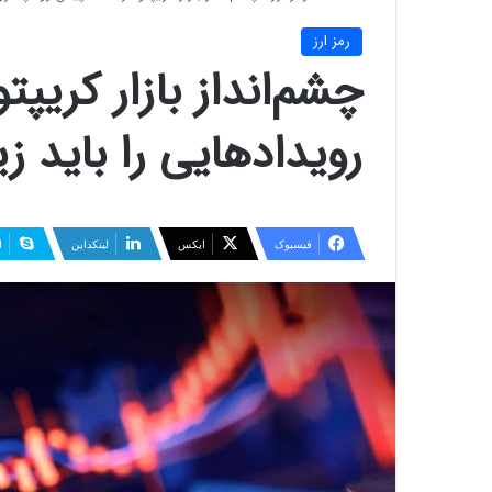
رمز ارز
چشم‌انداز بازار کریپ
رویدادهایی را باید زی
فیسبوک
ایکس
لینکداین
ا