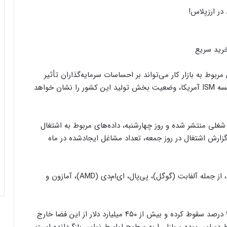
در ارزپلاس!
رید سریع
بوط به بازار کار می‌تواند بر احساسات سرمایه‌گذاران تأثیر
بگذارد. در روز دوشنبه، انتشار شاخص PMI تولیدی موسسه ISM آمریکا، وضعیت بخش تولید این کشور را نشان خواهد
باره تعداد فرصت‌های شغلی منتشر شده و روز چهارشنبه، داده‌های مربوط به اشتغال
ارش اشتغال در روز جمعه، تعداد مشاغل ایجادشده در ماه
علاوه بر این، گزارش‌های مالی برخی از شرکت‌های بزرگ، از جمله آلفابت (گوگل)، پی‌پال، ای‌ام‌دی (AMD)، آمازون و
ارسال پیام هشداردهنده با سوزاندن اتریوم؛
ارزش کل بازار ارزهای دیجیتال طی ۲۴ ساعت گذشته ۱۲ درصد سقوط کرده و بیش از ۴۵۰ میلیارد دلار از این فضا خارج
کنترل مردم با چیپ‌های مغزی حقیقت دارد؟