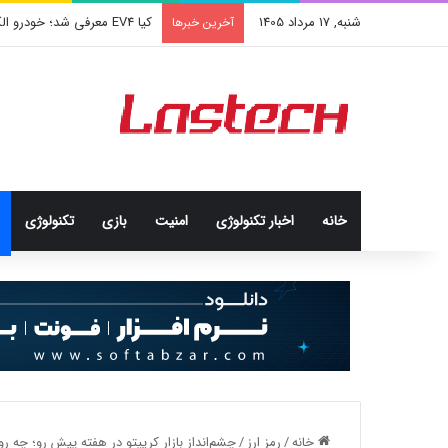
شنبه, 17 مرداد 1405
کیا EV4 معرفی شد؛ خودرو الکتریکی عجیب و جذاب کره‌ای‌ها
آخرین خبرها
خانه
اخبار تکنولوژی
امنيت
بازی
تکنولوژی
خانه
/
رمز ارز
/
چشم‌انداز بازار کریپتو در هفته پیش رو؛ چه رو