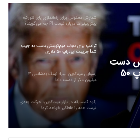
ترامپ برای نجات میم‌کوینش دست به جیب
شد! جزییات ایردراپ ۵۰ دلاری
رسوایی میم‌کوین لیبرا؛ نهنگ بدشانس ۳
میلیون دلار از دست داد!
ز دست
رکود کم‌سابقه در بازار بیت‌کوین؛ حرکت بعدی
قیمت همه را غافلگیر خواهد کرد!
جهش ناگهانی توکن هایپ با راه‌اندازی
نش دست
HyperEVM؛ صعود به ۳۰ دلار نزدیک است؟
به جیب شد! جزییات ایردراپ ۵۰
ارسال پیام هشداردهنده با سوزاندن اتریوم؛
کنترل مردم با چیپ‌های مغزی حقیقت دارد؟