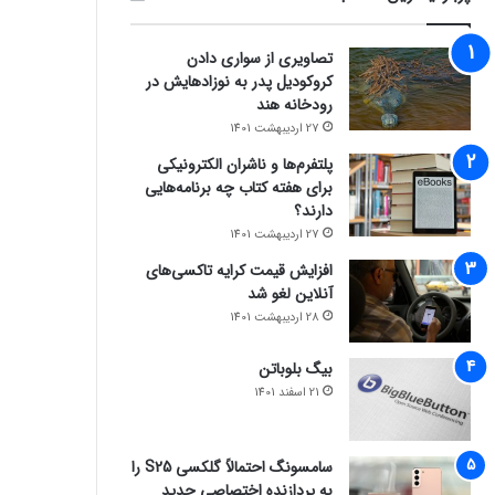
تصاویری از سواری دادن
کروکودیل پدر به نوزادهایش در
رودخانه هند
27 اردیبهشت 1401
پلتفرم‌ها و ناشران الکترونیکی
برای هفته کتاب چه برنامه‌هایی
دارند؟
27 اردیبهشت 1401
افزایش قیمت کرایه تاکسی‌های
آنلاین لغو شد
28 اردیبهشت 1401
بیگ بلوباتن
21 اسفند 1401
سامسونگ احتمالاً گلکسی S25 را
به پردازنده اختصاصی جدید