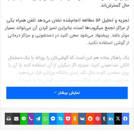
حال گسترش‌اند.
تجزیه و تحلیل ۵۶ مطالعه انجام‌شده نشان می‌دهد تلفن همراه یکی
از مراکز تجمع میکروب‌ها است، بنابراین تمیز کردن آن‌ می‌تواند بسیار
موثر باشد. پیشنهاد می‌شود سعی کنید در دستشویی و مراکز درمانی
از گوشی استفاده نکنید.
یک راهکار ساده هم این است که گوشی‌تان را روزانه با یک دستمال
الکلی ضدعفونی کنید؛ به‌ویژه اگر دیگران از آن استفاده کنند یا آن را
روی سطحی آلوده مثل کف زمین باشگاه ورزشی قرار می‌دهید.
همچنین، سعی کنید هنگام صحبت کردن، گوشی را به صورتتان
نچسبانید و به جای آن از هدفون‌ها استفاده کنید.
نمایش بیشتر
به گزارش یاهولایف، دانشمندان دانشگاه آریزونا دریافته‌اند که تلفن
همراه می‌تواند تا۱۰ برابر نشیمن‌گاه‌ بیشتر توالت‌ها باکتری داشته
فیسبوک
ایکس
لینکداین
تامبلر
پینتریست
Reddit
VKontakte
Odnoklassniki
پاکت
اسکایپ
مسنجر
واتس آپ
تلگرام
وایبر
لاین
اشتراک گذاری با ایمیل
چاپ
باشد. آزمایش‌های متعدد هم نشان داده‌اند که ۱۰۰ درصد صفحه‌
نمایش گوشی‌های هوشمند حاوی باکتری اشریشیا کلی (E. coli)
هستند.