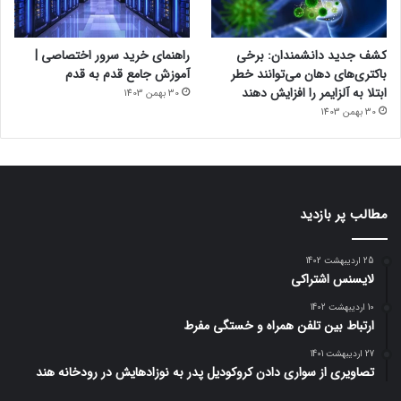
کشف جدید دانشمندان: برخی
راهنمای خرید سرور اختصاصی |
باکتری‌های دهان می‌توانند خطر
آموزش جامع قدم به قدم
ابتلا به آلزایمر را افزایش دهند
30 بهمن 1403
30 بهمن 1403
مطالب پر بازدید
25 اردیبهشت 1402
لایسنس اشتراکی
10 اردیبهشت 1402
ارتباط بین تلفن همراه و خستگی مفرط
27 اردیبهشت 1401
تصاویری از سواری دادن کروکودیل پدر به نوزادهایش در رودخانه هند