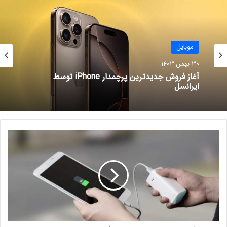
نوشته های مشابه
موبایل
قابلیت جدید سامسونگ برای امنیت
30 بهمن 1403
فایل‌های شخصی کاربران
آغاز فروش جدیدترین پرچمدار iPhone توسط
29 مرداد 1401
ایرانسل
تخفیف بی‌سابقه اپل برای مشتریان
چینی آیفون
15 مرداد 1401
ا
ی
ن
چندین باکتری دیگر مانند باسیلوس سرئوس (که عامل مسمومیت
ف
غذایی شدید است) و برخی آلودگی‌های دیگر هم به مقدار زیاد روی
و
گ
گوشی‌های یافت شده‌اند.
ر
ا
ف