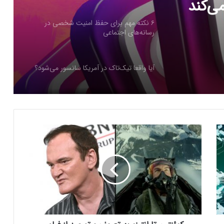
ی‌کند
۶ نکته مهم برای حفظ امنیت شخصی در
رسانه‌های اجتماعی
آیا واقعا تیک‌تاک در آمریکا سانسور می‌شود؟
رقبای جدید تیک‌تاک در Bluesky؛ دنیای
ویدیوهای کوتاه در حال تغییر است
ک
و
یوتیوب قابلیت “صدای ثابت” را عرضه کرد
ئ
ن
ت
ی
آغاز تحقیقات از ایکس به اتهام سوگیری
ن
الگوریتمی
ت
ا