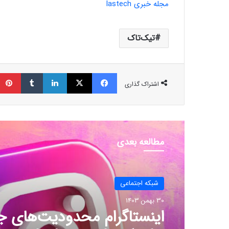
مجله خبری lastech
تیک‌تاک
فیسبوک
ایکس
لینکداین
تامبلر
اشتراک گذاری
مطالعه بعدی
شبكه اجتماعی
30 بهمن 1403
اینستاگرام محدودیت‌های ج