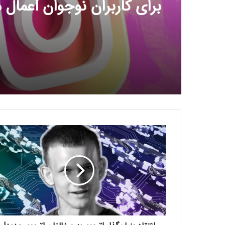
برای کاربران نوجوان اعمال م
ا
ن
ت
ق
ا
د
ب
ن
ی