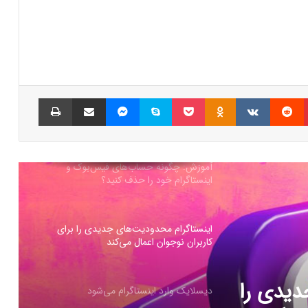
ترفند تیک‌تاک برای دور زدن محدودیت
اندروید
پینتریست
Reddit
VKontakte
Odnoklassniki
پاکت
اسکایپ
مسنجر
اشتراک گذاری با ایمیل
چاپ
هوش مصنوعی Gemini به‌جای شما
ویدیو‌های یوتیوب را تماشا می‌کند!
آموزش: چگونه حساب‌های فیس‌بوک و
اینستاگرام خود را حذف کنید؟
اینستاگرام محدودیت‌های جدیدی را برای
کاربران نوجوان اعمال می‌کند
دیدی را
دیسلایک وارد اینستاگرام می‌شود