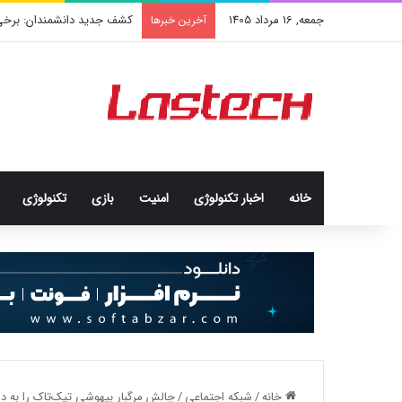
جمعه, 16 مرداد 1405
کشف جدید دانشمندان: برخی با
آخرین خبرها
خانه
اخبار تکنولوژی
امنيت
بازی
تکنولوژی
خانه
/
شبكه اجتماعی
/
چالش مرگبار بیهوشی تیک‌تاک را به د