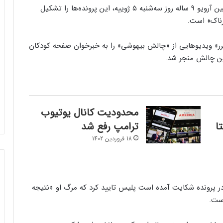
والدین لالانی اریکا رنه والتون هشت ساله و آریانی جیلین آرویو ۹ ساله روز سه‌شنبه ۵ ژوییه، این پرونده‌ها را تشکیل
رناک» است.
 مکرر» ویدیوهایی از «چالش بیهوشی» را به خبرخوان صفحه کودکان
ین چالش منجر شد.
محدودیت کانال یوتیوب
ا
ترامپ رفع شد
18 فروردین 1402
اس روز ۱۵ ژوییه ۲۰۲۱ جان باخت. در پرونده شکایت آمده است پلیس تایید کرد که مرگ او «نتیجه
ست.