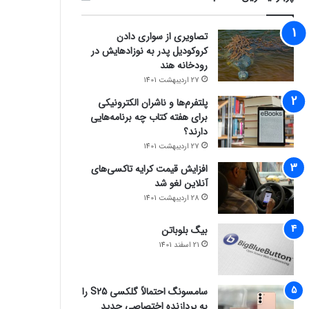
تصاویری از سواری دادن
کروکودیل پدر به نوزادهایش در
رودخانه هند
27 اردیبهشت 1401
پلتفرم‌ها و ناشران الکترونیکی
برای هفته کتاب چه برنامه‌هایی
دارند؟
27 اردیبهشت 1401
افزایش قیمت کرایه تاکسی‌های
آنلاین لغو شد
28 اردیبهشت 1401
بیگ بلوباتن
21 اسفند 1401
سامسونگ احتمالاً گلکسی S25 را
به پردازنده اختصاصی جدید