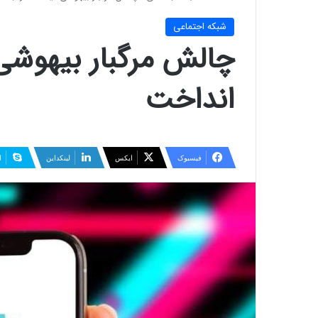
شبكه اجتماعی
چالش مرگبار بیهوشی 
انداخت
فیسبوک
ایکس
لینکداین
ا