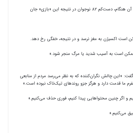
طبق مطالعه‌ای که این نهاد تنظیم مقررات انجام داد، در آن هنگام، دست‌کم ۸۲ نوجوان در نتیجه این «بازی» جان
۶ نکته مهم برای حفظ امنیت شخصی در
رسانه‌های اجتماعی
ن است اکسیژن به مغز نرسد و در نتیجه، خفگی رخ دهد.
مکن است به آسیب شدید یا مرگ منجر شود.»
آیا واقعا تیک‌تاک در آمریکا سانسور می‌شود؟
فت: «این چالش نگران‌کننده که به نظر می‌رسد مردم از منابعی
رقبای جدید تیک‌تاک در Bluesky؛ دنیای
ویدیوهای کوتاه در حال تغییر است
تفرم ما قدمت دارد و هرگز جزو روندهای تیک‌تاک نبوده است.»
م و اگر چنین محتواهایی پیدا کنیم، فوری حذف می‌کنیم.»
یوتیوب قابلیت “صدای ثابت” را عرضه کرد
میق می‌کنیم.»
آغاز تحقیقات از ایکس به اتهام سوگیری
الگوریتمی