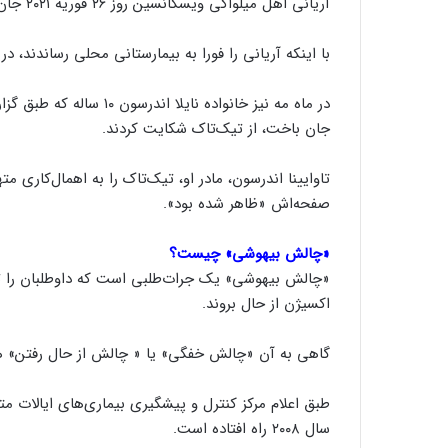
آریانی اهل میلواکی ویسکانسین روز ۲۶ فوریه ۲۰۲۱ جان باخت و برادر پنج ساله‌ او پیکر بی‌جانش را پیدا کرد.
با اینکه آریانی را فورا به بیمارستانی محلی رساندند، در
در ماه مه نیز خانواده نا
جان باخت، از تیک‌تاک شکایت کردند.
تاوایینا اندرسون، مادر او، تیک‌تاک را به اهمال‌کاری
صفحه‌اش «ظاهر شده بود».
«چالش بیهوشی» چیست؟
«چالش بیهوشی» یک جرات‌طلبی است که داوطلبان را تشو
اکسیژن از حال بروند.
گاهی به آن «چالش خفگی» یا « چالش از حال رفتن» هم
سال ۲۰۰۸ راه افتاده است.