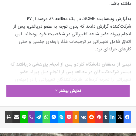
داشته باشد.
به‌گزارش وب‌سایت SCMP، در یک مطالعه ۸۹ درصد از ۴۷
شرکت‌کننده گزارش دادند که بدون توجه به عضو دریافتی، پس از
انجام پیوند عضو شاهد تغییراتی در شخصیت خود بوده‌اند. این
اتفاق شامل تغییراتی در ترجیحات غذا، رابطه‌ی جنسی و حتی
کارهای حرفه‌ای بود.
تیمی از محققان دانشگاه کلرادو پس از انجام پژوهشی دریافتند که
بیشتر شرکت‌کنندگان در مطالعه پس از انجام عمل پیوند عضو
تغییراتی را تجربه کرده‌اند. شرکت‌کنندگان تغییراتی را در زمینه‌ی
افزایش سازگاری جنسی و اجتماعی و همچنین بُعد معنوی یا مذهبی
نمایش بیشتر
خود گزارش کردند.
فیسبوک
ایکس
لینکداین
تامبلر
پینتریست
Reddit
VKontakte
Odnoklassniki
پاکت
اسکایپ
مسنجر
واتس آپ
تلگرام
وایبر
لاین
اشتراک گذاری با ایمیل
چاپ
نوشته های مشابه