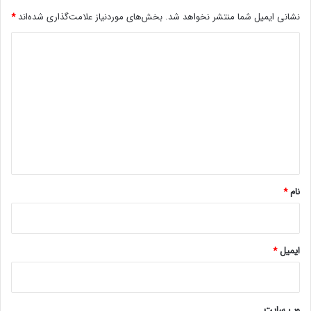
ت
نشانی ایمیل شما منتشر نخواهد شد.
بخش‌های موردنیاز علامت‌گذاری شده‌اند
*
و
پ
د
ن
ل
ی
ج
د
ل
گ
و
ی
ا
ی
ه
چ
و
*
ب
نام
*
ی
د
ا
ر
ایمیل
*
د
وب‌ سایت