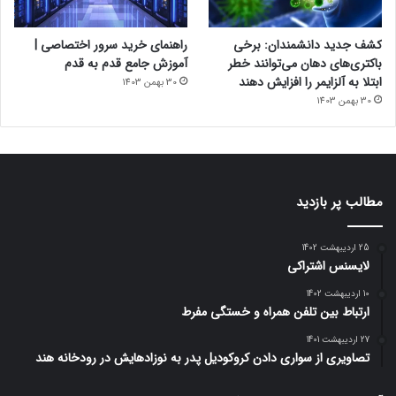
کشف جدید دانشمندان: برخی
راهنمای خرید سرور اختصاصی |
باکتری‌های دهان می‌توانند خطر
آموزش جامع قدم به قدم
ابتلا به آلزایمر را افزایش دهند
30 بهمن 1403
30 بهمن 1403
مطالب پر بازدید
25 اردیبهشت 1402
لایسنس اشتراکی
10 اردیبهشت 1402
ارتباط بین تلفن همراه و خستگی مفرط
27 اردیبهشت 1401
تصاویری از سواری دادن کروکودیل پدر به نوزادهایش در رودخانه هند