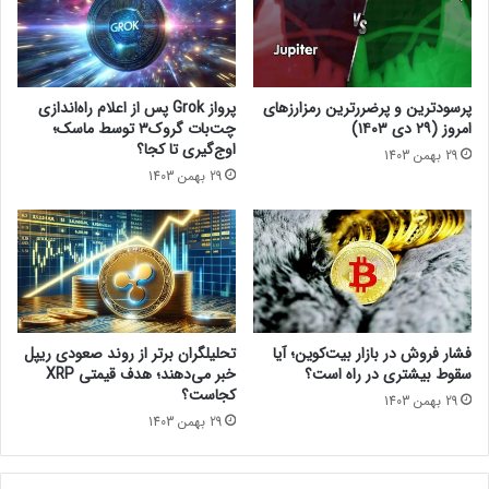
،
v
ا
i
ز
l
آ
2
ن
ب
پرسودترین و پرضررترین رمزارزهای
پرواز Grok پس از اعلام راه‌اندازی
پ
ه
امروز (۲۹ دی ۱۴۰۳)
چت‌بات گروک۳ توسط ماسک؛
ی
چ
اوج‌گیری تا کجا؟
29 بهمن 1403
ش
ن
29 بهمن 1403
ی
د
گ
س
ر
ا
ف
ل
ت
ز
ن
م
د
ا
!
ن
فشار فروش در بازار بیت‌کوین؛ آیا
تحلیلگران برتر از روند صعودی ریپل
ب
سقوط بیشتری در راه است؟
خبر می‌دهند؛ هدف قیمتی XRP
ی
کجاست؟
29 بهمن 1403
ش
29 بهمن 1403
ت
ر
ن