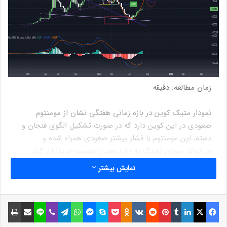
زمان مطالعه:
دقیقه
نمودار متیک کوین در بازه زمانی هفتگی نشان از مومنتوم
صعودی در این کوین دارد که در صورت تشکیل الگوی فنجان و
دسته، این مومنتوم با فشار بیشتر صعودی همراه شده و
می‌تواند سودی نزدیک به 80 درصد را نصیب خریداران کند.
کندل‌های مثبت پیاپی در بازه زمانی روزانه و هفتگی نشان از
نمایش بیشتر
قدرت روند صعودی دارند که می‌تواند قیمت را تا محدوده 1 دلار
و 70 سنتی افزایش دهد. چرخش مثبت در اندیکاتور مکدی
(MACD) نیز نشانگر پیدایش میل صعودی در متیک کوین بوده
فیسبوک
ایکس
لینکداین
تامبلر
پینتریست
Reddit
VKontakte
Odnoklassniki
پاکت
اسکایپ
مسنجر
واتس آپ
تلگرام
وایبر
لاین
اشتراک گذاری با ایمیل
چاپ
که به منزله تایید فشار خرید و روند مثبت صعودی است.