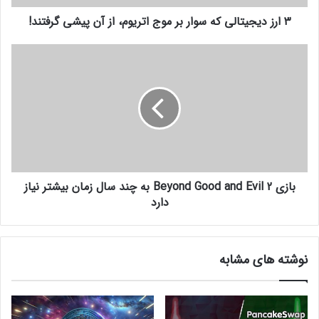
ت
۳ ارز دیجیتالی که سوار بر موج اتریوم، از آن پیشی گرفتند!
ا
ل
ی
ب
ک
ا
ه
ز
س
ی
و
B
ا
e
ر
y
ب
o
ر
n
م
بازی Beyond Good and Evil 2 به چند سال زمان بیشتر نیاز
d
و
G
دارد
ج
o
ا
o
ت
d
نوشته های مشابه
ر
a
ی
n
و
d
م
E