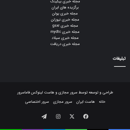
مجله خبری بیکینگ
برگزیده های ایران
مجله خبری یولن
مجله خبری نیوزلن
مجله خبری gsxr
مجله خبری mydtc
مجله خبری سیلاد
مجله خبری دریافت
تبلیغات
طراحی و توسعه توسط
سرور مجازی
و
هاست لینوکس
فاماسرور
خانه
هاست ایران
سرور مجازی
سرور اختصاصی
فیسبوک
ایکس
اینستاگرام
تلگرام