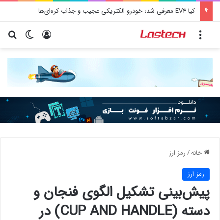
کشف جدید دانشمندان: برخی باکتری‌های دهان می‌توانند خطر ابتلا به آلزایمر را افزایش دهند
منو
ورود
تغییر پو
جس
خانه
/
رمز ارز
رمز ارز
پیش‌بینی تشکیل الگوی فنجان و
دسته (CUP AND HANDLE) در