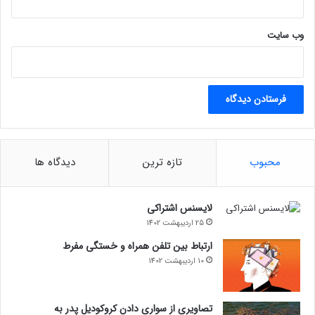
ن
خ
وب‌ سایت
و
ا
ه
ن
د
ر
س
ی
د
محبوب
تازه ترین
دیدگاه ها
لایسنس اشتراکی
25 اردیبهشت 1402
ارتباط بین تلفن همراه و خستگی مفرط
10 اردیبهشت 1402
تصاویری از سواری دادن کروکودیل پدر به