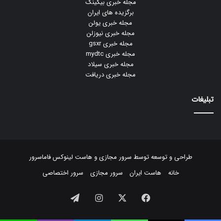
مجله خبری بیکینگ
برگزیده های ایران
مجله خبری یولن
مجله خبری نیوزلن
مجله خبری gsxr
مجله خبری mydtc
مجله خبری سیلاد
مجله خبری دریافت
تبلیغات
طراحی و توسعه توسط
سرور مجازی
و
هاست لینوکس
فاماسرور
خانه
هاست ایران
سرور مجازی
سرور اختصاصی
فیسبوک
ایکس
اینستاگرام
تلگرام