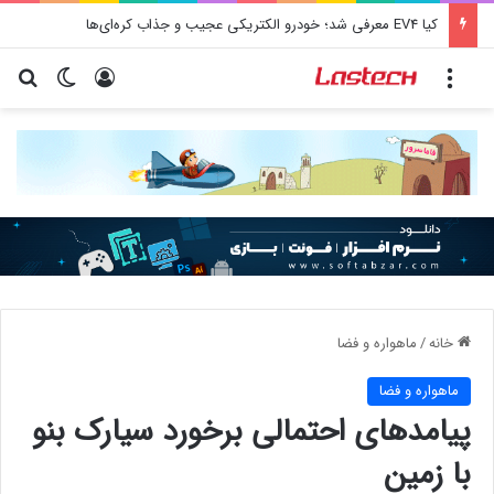
کشف جدید دانشمندان: برخی باکتری‌های دهان می‌توانند خطر ابتلا به آلزایمر را افزایش دهند
منو
ورود
تغییر پو
جس
خانه
/
ماهواره و فضا
ماهواره و فضا
پیامدهای احتمالی برخورد سیارک بنو
با زمین