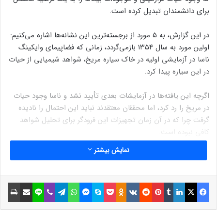
برای دانشمندان تبدیل کرده است.
در این گزارش، به ۵ مورد از برجسته‌ترین این نشانه‌ها اشاره می‌کنیم:
اولین مورد به سال ۱۳۵۴ بازمی‌گردد، زمانی که فضاپیمای وایکینگ
ناسا در آزمایشی اولیه در خاک سیاره مریخ، شواهد شیمیایی از حیات
در این سیاره پیدا کرد.
اگرچه این یافته‌ها در آزمایشات بعدی تأیید نشد و ناسا وجود حیات
در مریخ را رد کرد، اما محققان معتقدند نباید این احتمال را نادیده
گرفت چرا که در آن زمان تجهیزات این فرودگر برای تحلیل شواهد
کافی نبوده است.
نمایش بیشتر
در سال ۱۳۵۵ نیز یک تلسکوپ رادیویی در دانشگاه اوهایو. آمریکا،
سیگنالی ۳۷ ثانیه‌ای را از آسمان دریافت کرد که در بازه فرکانسی
ممنوعه زمینی قرار داشت. دانشمندان احتمال می‌دهند این سیگنال از
فیسبوک
ایکس
لینکداین
تامبلر
پینتریست
Reddit
VKontakte
Odnoklassniki
پاکت
اسکایپ
مسنجر
واتس آپ
تلگرام
وایبر
لاین
اشتراک گذاری با ایمیل
چاپ
سوی موجودات هوشمند فرازمینی ارسال شده باشد، هرچند تاکنون
منشأ آن مشخص نشده است.