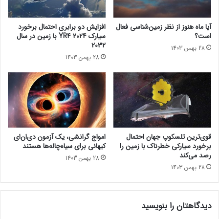
ر
ی
م
ا
ی‌
ز
آیا ماه هنوز از نظر زمین‌شناسی فعال
افزایش دو برابری احتمال برخورد
ش
ح
است؟
سیارک 2024 YR4 با زمین در سال
حتما بخوانید :
آیا ناسا نشانه‌هایی قطعی از حیات فرازمینی
و
ی
2032
پیدا کرده است؟
28 بهمن 1403
د
ا
28 بهمن 1403
ت
مجله خبری lastech
ف
ر
ا
فرازمینی
ز
م
ی
ن
قوی‌ترین تلسکوپ جهان احتمال
امواج گرانشی، یک آزمون دی‌ان‌ای
ی
برخورد سیارکی خطرناک با زمین را
کیهانی برای سیاه‌چاله‌ها هستند
پ
رصد می‌کند
28 بهمن 1403
ی
28 بهمن 1403
د
ا
ک
دیدگاهتان را بنویسید
ر
د