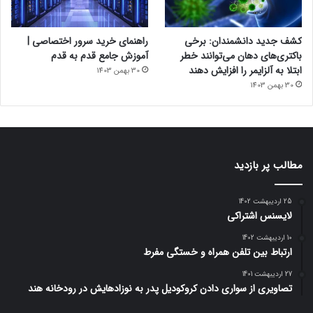
کشف جدید دانشمندان: برخی
راهنمای خرید سرور اختصاصی |
باکتری‌های دهان می‌توانند خطر
آموزش جامع قدم به قدم
ابتلا به آلزایمر را افزایش دهند
30 بهمن 1403
30 بهمن 1403
مطالب پر بازدید
25 اردیبهشت 1402
لایسنس اشتراکی
10 اردیبهشت 1402
ارتباط بین تلفن همراه و خستگی مفرط
27 اردیبهشت 1401
تصاویری از سواری دادن کروکودیل پدر به نوزادهایش در رودخانه هند