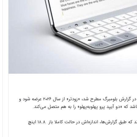
انتظار نمی‌رود این دستگاه که شایعه ساختش اولین بار در گزارش بلومبرگ مطرح شد، «زودتر» از سال ۲۰۲۶ عرضه شود و
 که «دو آیپد پرو پهلو‌به‌پهلو» را به هم متصل می‌کند.
طراحان اپل پیش‌تر نمونه اولیه‌ای از آیپد تاشو ساخته‌اند که طبق گزارش‌ها، اندازه‌اش در حالت کاملا باز ۱۸.۸ اینچ