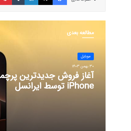
مطالعه بعدی
موبایل
30 بهمن 1403
موبایل
۳ ترفند مهم برای استفاده به
30 بهمن 1403
تلفن همراه برای افراد بالای ۵۰ سال
آغاز فروش جدیدترین پرچمد
iPhone توسط ایرانسل