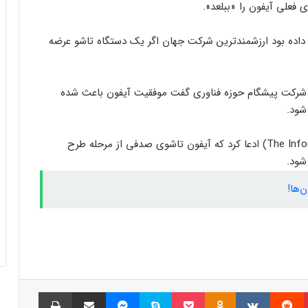
ی فعلی آیفون را «ببلعد».
ار داده بود ارزشمندترین شرکت جهان اگر یک دستگاه تاشو عرضه
جهش قیمت دلار کام خریداران آیفون را تلخ
کرد
ه سامسونگ گلکسی فولد در سال ۲۰۱۹، این شرکت پیشگام حوزه فناوری گفت موفقیت آیفون باعث شده
شود.
چرا باید تلفن همراه را هرروز ضدعفونی کرد؟
پیش‌تر در سال جاری، گزارشی از اینفورمیشن (The Information) ادعا کرد که آیفون تاشوی صدفی از مرحله طرح
اینفوگرافیک/ راهکارهایی‌ برای گوشی‌هایی که
‌ها!
به کندی شارژ می‌شوند
آموزش: ۵ راهکار ساده برای بهبود سرعت
گوشی‌های اندرویدی
پینتریست
Reddit
VKontakte
Odnoklassniki
پاکت
اسکایپ
مسنجر
اشتراک گذاری با ایمیل
چاپ
“سنسورهای گوشی هوشمند: کاربرد و