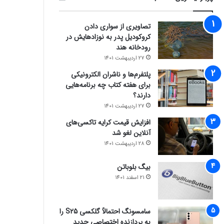
تصاویری از سواری دادن
کروکودیل پدر به نوزادهایش در
رودخانه هند
27 اردیبهشت 1401
پلتفرم‌ها و ناشران الکترونیکی
برای هفته کتاب چه برنامه‌هایی
دارند؟
27 اردیبهشت 1401
افزایش قیمت کرایه تاکسی‌های
آنلاین لغو شد
28 اردیبهشت 1401
بیگ بلوباتن
21 اسفند 1401
سامسونگ احتمالاً گلکسی S25 را
به پردازنده اختصاصی جدید