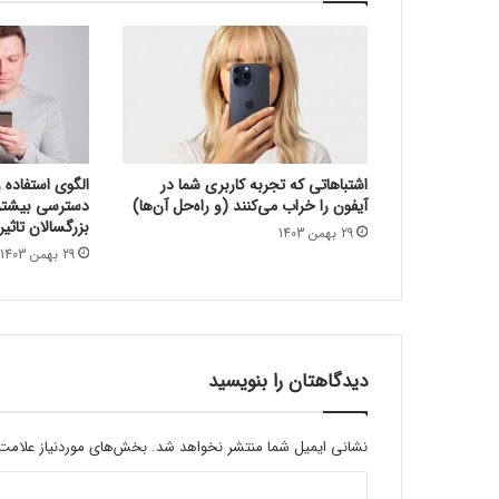
ی
گ
و
ش
ی‌
ه
ا
ی
اشتباهاتی که تجربه کاربری شما در
الگوی استفاده و
ه
آیفون را خراب می‌کنند (و راه‌حل آن‌ها)
دسترسی بیشتری
و
بزرگسالان تاثیر
29 بهمن 1403
ش
29 بهمن 1403
م
ن
د
دیدگاهتان را بنویسید
نشانی ایمیل شما منتشر نخواهد شد.
بخش‌های موردنیاز علامت‌
د