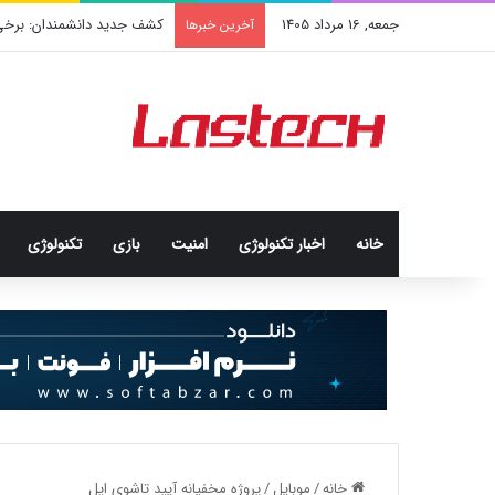
جمعه, 16 مرداد 1405
کشف جدید دانشمندان: برخی با
آخرین خبرها
خانه
اخبار تکنولوژی
امنيت
بازی
تکنولوژی
خانه
/
موبایل
/
پروژه مخفیانه آیپد تاشوی اپل