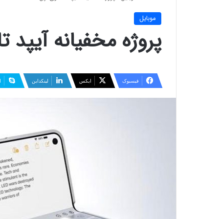
موبایل
پروژه مخفیانه آیپد ت
فیسبوک
ایکس
لینکداین
ا