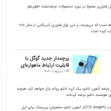
ل فناوری معمولا در مورد محصولات عرضه‌نشده اظهارنظر
شایعه‌های مربوط به آیپد یا آیفون تاشو بیش از یک دهه است که می‌‌چرخد، و این غول فناوری آمریکایی از سال ۲۰۱۱
بت کرده است.
پرچمدار جدید گوگل با
قابلیت ارتباط ماهواره‌ای
2 اردیبهشت 1403
ز عرضه آیفون تاشو، یک آیپد تاشو روانه بازار خواهد کرد، هرچند
 هوشمند تاشو عرضه کرده‌اند.
به گفته بن وود، پژوهشگر از موسسه سی‌سی‌اس اینسایت (CCS Insight)، آیفون تاشو محصولی پرریسک برای اپل