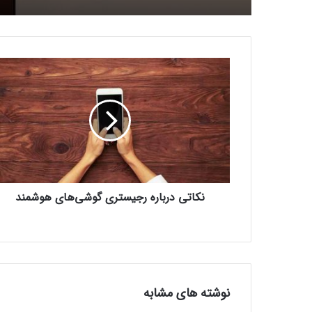
ن
ک
ا
ت
ی
د
ر
ب
ا
نکاتی درباره رجیستری گوشی‌های هوشمند
ر
ه
ر
ج
ی
س
ت
نوشته های مشابه
ر