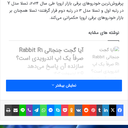
پرفروش‌ترین خودروهای برقی بازار اروپا طی سال 2024، تسلا مدل Y
در رتبه اول و تسلا مدل 3 در رتبه دوم قرار گرفتند؛ تسلا همچنان بر
بازار خودروهای برقی اروپا حکمرانی می‌کند.
نوشته های مشابه
آیا گجت جنجالی Rabbit R1
صرفاً یک اپ اندرویدی است؟
سازنده آن پاسخ می‌دهد
12 اردیبهشت 1403
نمایش بیشتر
اینفلوئنسر محافظه‌کار ادعا
می‌کند سیزدهمین فرزند ایلان
فیسبوک
ایکس
لینکداین
تامبلر
پینتریست
Reddit
VKontakte
Odnoklassniki
پاکت
اسکایپ
مسنجر
واتس آپ
تلگرام
وایبر
لاین
اشتراک گذاری با ایمیل
چاپ
ماسک را به دنیا آورده است
29 بهمن 1403