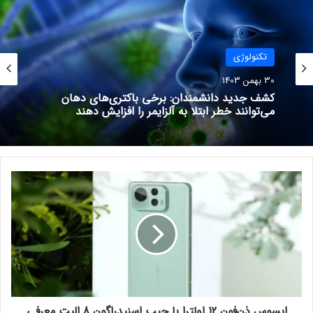
همان‌طور که اشاره کردیم، سال 2024 تسلا مدل Y آمریکایی همچنان
مقام نخست لیست پرفروش‌ترین خودروهای برقی بازار اروپا را به خود
تکنولوژی
اختصاص داد. شرکت تحقیقاتی جاتو داینامیکس اطلاعات فروش
30 بهمن 1403
مدل‌های مختلف الکتریکی در قاره اروپا را منتشر کرد. این شرکت
کشف جدید دانشمندان: برخی باکتری‌های دهان
اطلاعات خریدوفروش خودروهای جدید در قاره سبز را بررسی می‌کند.
می‌توانند خطر ابتلا به آلزایمر را افزایش دهند
پرفروش‌ترین خودروهای برقی بازار اروپا در
سال 2024:
ا
ی
مدل
آمار فروش
درصد تغییرات
س
و
تسلا مدل Y
209,214
(-17%)
س
تسلا مدل 3
112,789
(+12%)
ذ
ن‌
ولوو EX30
78,032
–
ف
و
اشکودا انیاک
68,874
(+4%)
ایسوس ذن‌فون 12 اولترا با چیپ اسنپدراگون 8 الیت معرفی
ن