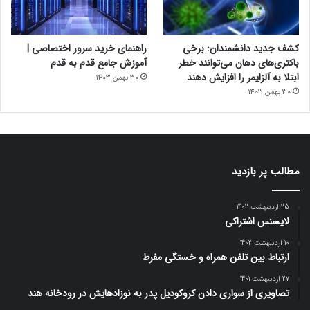
کشف جدید دانشمندان: برخی
راهنمای خرید سرور اختصاصی |
باکتری‌های دهان می‌توانند خطر
آموزش جامع قدم به قدم
ابتلا به آلزایمر را افزایش دهند
30 بهمن 1403
30 بهمن 1403
مطالب پر بازدید
25 اردیبهشت 1402
لایسنس اشتراکی
10 اردیبهشت 1402
ارتباط بین تلفن همراه و خستگی مفرط
27 اردیبهشت 1401
تصاویری از سواری دادن کروکودیل پدر به نوزادهایش در رودخانه هند