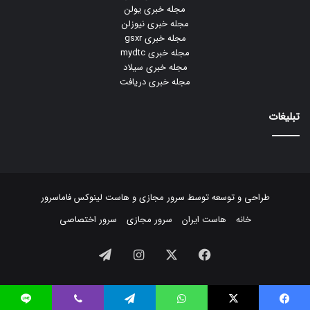
مجله خبری یولن
مجله خبری نیوزلن
مجله خبری gsxr
مجله خبری mydtc
مجله خبری سیلاد
مجله خبری دریافت
تبلیغات
طراحی و توسعه توسط
سرور مجازی
و
هاست لینوکس
فاماسرور
خانه
هاست ایران
سرور مجازی
سرور اختصاصی
فیسبوک
ایکس
اینستاگرام
تلگرام