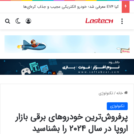
کشف جدید دانشمندان: برخی باکتری‌های دهان می‌توانند خطر ابتلا به آلزایمر را افزایش دهند
منو
ورود
تغییر پو
جس
خانه
/
تکنولوژی
تکنولوژی
پرفروش‌ترین خودروهای برقی بازار
اروپا در سال 2024 را بشناسید