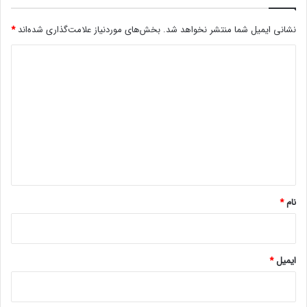
است. این خودرو تازه‌وارد است و سال گذشته بیش از 78 هزار
دستگاه فروخت.
نشانی ایمیل شما منتشر نخواهد شد.
بخش‌های موردنیاز علامت‌گذاری شده‌اند
*
د
حتما بخوانید :
کشف بدافزار جدید در اپ استور و گوگل پلی که
به سرقت کلید کیف‌های رمز ارز می‌پردازد
ی
د
گ
ا
ه
*
نام
*
ایمیل
*