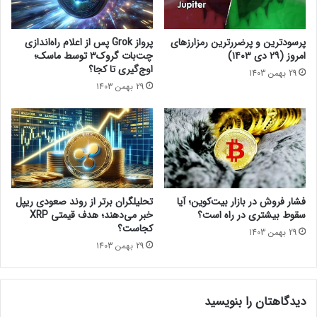
V
ا
R
ن
2
ر
پرسودترین و پرضررترین رمزارزهای
پرواز Grok پس از اعلام راه‌اندازی
م
م
امروز (۲۹ دی ۱۴۰۳)
چت‌بات گروک۳ توسط ماسک؛
ن
ز
اوج‌گیری تا کجا؟
29 بهمن 1403
ت
ا
29 بهمن 1403
ش
ر
ر
ز
ش
ه
د
ا
!
فشار فروش در بازار بیت‌کوین؛ آیا
تحلیلگران برتر از روند صعودی ریپل
سقوط بیشتری در راه است؟
خبر می‌دهند؛ هدف قیمتی XRP
کجاست؟
29 بهمن 1403
29 بهمن 1403
دیدگاهتان را بنویسید