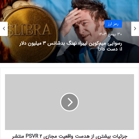
باتوجه به روند بازار ارزهای دیجیتال، بیت کوین امروز بعد از فراز
و نشیب‌های بسیار، 1.01 % رشد قیمتی را تجربه کرده و همچنان
در محدوده 21 هزار دلار معامله می‌شود و اتریوم نیز توانسته در
رمز ارز
24 ساعت اخیر 3 درصد رشد داشته باشد.
30 بهمن 1403
رسوایی میم‌کوین لیبرا؛ نهنگ بدشانس ۳ میلیون دلار
نوشته های مشابه
از دست داد!
پیش‌بینی استراتژیسک ارشد
بلومبرگ درباره قیمت بیت کوین
ج
تا سال ۲۰۲۴!
ز
12 فروردین 1402
ئ
ی
ترس معامله‌گران از افزایش
ا
دوباره تورم! آیا ریزش رمزارزها
ت
ادامه‌دار است؟
ب
ی
19 مرداد 1401
ش
جزئیات بیشتری از هدست واقعیت مجازی PSVR 2 منتشر
ت