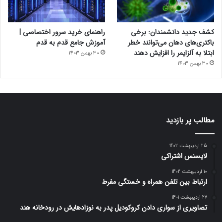
کشف جدید دانشمندان: برخی
راهنمای خرید سرور اختصاصی |
باکتری‌های دهان می‌توانند خطر
آموزش جامع قدم به قدم
ابتلا به آلزایمر را افزایش دهند
30 بهمن 1403
30 بهمن 1403
مطالب پر بازدید
25 اردیبهشت 1402
لایسنس اشتراکی
10 اردیبهشت 1402
ارتباط بین تلفن همراه و خستگی مفرط
27 اردیبهشت 1401
تصاویری از سواری دادن کروکودیل پدر به نوزادهایش در رودخانه هند