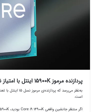
پردازنده مرموز 15900K اینتل با امتیاز ناامیدکننده رؤیت شد
است.