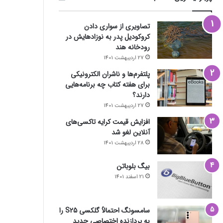
تصاویری از سواری دادن
کروکودیل پدر به نوزادهایش در
رودخانه هند
27 اردیبهشت 1401
پلتفرم‌ها و ناشران الکترونیکی
برای هفته کتاب چه برنامه‌هایی
دارند؟
27 اردیبهشت 1401
افزایش قیمت کرایه تاکسی‌های
آنلاین لغو شد
28 اردیبهشت 1401
بیگ بلوباتن
21 اسفند 1401
سامسونگ احتمالاً گلکسی S25 را
به پردازنده اختصاصی جدید