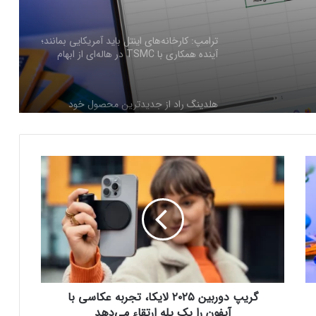
هلدینگ راد از جدیدترین محصول خود
رونمایی کرد
فرم‌ور باتری در گوشی‌های شیائومی با
سیستم‌عامل HyperOS 2.0 به‌روزرسانی
مخفی دریافت کرد
گ
بیشتر مواد با حرارت‌دادن نرم می‌شوند؛ پس
ر
چرا تخم مرغ سفت می‌شود؟
ی
پ
د
مایکروسافت پشتیبانی از پردازنده‌های نسل ۱۰
و
اینتل را در ویندوز Windows 11 24H2 کنار
ر
گذاشت؛ پایانی بر عصر کامت‌لیک
ب
ی
گریپ دوربین ۲۰۲۵ لایکا، تجربه عکاسی با
نسل جدید مانیتور استودیو دیسپلی اپل سال
ن
۲۰۲۶ از راه می‌رسد؛ گزارش بلومبرگ
۲
آیفون را یک پله ارتقاء می‌دهد