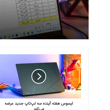
ا
ی
س
و
س
ه
ف
ت
ه
ایسوس هفته آینده سه لپ‌تاپ جدید عرضه
آ
ی
می‌کند