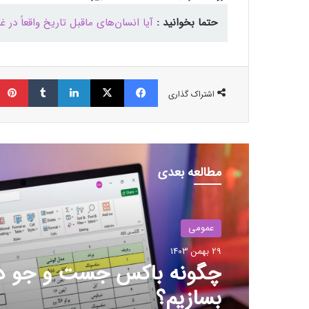
حتما بخوانید :
آیا انسان‌های ماقبل تاریخ واقعاً در غ
فیسبوک
ایکس
لینکداین
تامبلر
اشتراک گذاری
مطالعه بعدی
عمومی
29 بهمن 1403
بزرگ‌ترین دریاچه آب گرم زی
جهان در آلبانی کشف شد