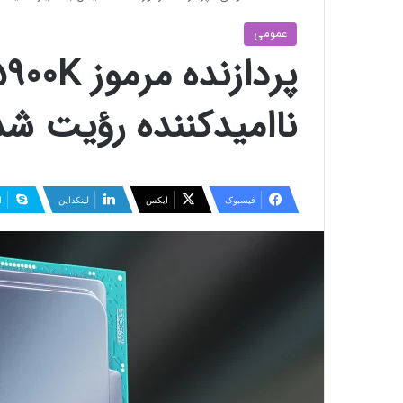
عمومی
ناامیدکننده رؤیت شد
فیسبوک
ایکس
لینکداین
ا