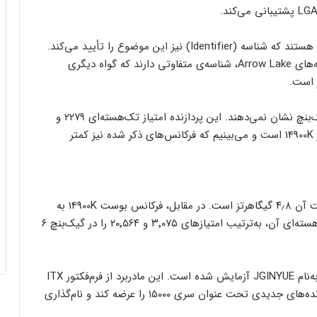
مشخصات هسته‌های 15900K با Core i9 14900K یکسان هستند که شناسه (Identifier) نیز این موضوع را تأیید می‌کند.
از طرفی، پردازنده‌های واقعی نسل ۱۵ اینتل، یعنی تراشه‌های Arrow Lake، شناسه‌ی متفاوتی دارند که گواه دیگری
فرم‌ور باتری در گوشی‌های شیائومی با
امتیازهای 15900K، عملکرد چندان قابل توجهی را در گیک‌بنچ نشان نمی‌دهند. این پردازنده امتیاز تک‌هسته‌ای ۲۲۷۹ و
سیستم‌عامل HyperOS 2.0 به‌روزرسانی
چندهسته‌ای ۱۱٬۶۹۰ را به‌دست آورده که بسیار پایین‌تر از 14900K است و می‌بینیم که فرکانس‌های ذکر شده نیز کمتر
مخفی دریافت کرد
بیشتر مواد با حرارت‌دادن نرم می‌شوند؛ پس
چرا تخم مرغ سفت می‌شود؟
فرکانس پایه‌ی 15900K تنها ۸۰۰ مگاهرتز و فرکانس بوست آن ۴٫۸ گیگاهرتز است. در مقابل، فرکانس بوست 14900K به
۵٫۸ گیگاهرتز می‌رسد و عملکردهای تک‌هسته‌ای و چندهسته‌ای آن، به‌ترتیب امتیازهای ۳٬۰۷۵ و ۲۰٬۵۶۴ را در گیک‌بنچ ۶
مایکروسافت پشتیبانی از پردازنده‌های نسل ۱۰
اینتل را در ویندوز Windows 11 24H2 کنار
گذاشت؛ پایانی بر عصر کامت‌لیک
پردازنده‌ی 15900K روی مادربرد B760 یک شرکت چینی به‌نام JGINYUE آزمایش شده است. این مادربرد از فرم‌فکتور ITX
و سوکت LGA 1700 بهره می‌برد. اینتل قرار نیست پردازنده‌های جدیدی تحت عنوان سری ۱۵۰۰۰ را عرضه کند و نام‌گذاری
نسل جدید مانیتور استودیو دیسپلی اپل سال