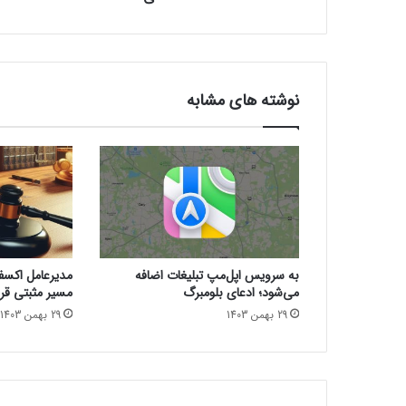
ن
د
ه
س
ه
نوشته های مشابه
ل
پ‌
ت
ا
پ
ج
د
ی
د
به سرویس اپل‌مپ تبلیغات اضافه
مدیرعامل اکسفین
ع
می‌شود؛ ادعای بلومبرگ
مسیر مثبتی قرا
ر
29 بهمن 1403
29 بهمن 1403
ض
ه
م
ی‌
ک