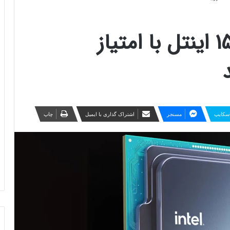
پردازنده مرموز 15900K اینتل با امتیاز
سکایپ
مسنجر
اشتراک گذاری با ایمیل
چاپ