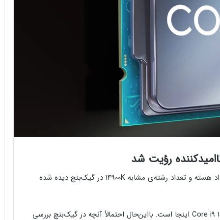
به‌نظر می‌رسد که پردازنده‌ی مرموز نسل ۱۵ اینتل با تعداد هسته و تعداد رشته‌ی مشابه 14900K در گیک‌بنچ دیده شده
اگر منتظر جانشین واقعی Core i9 14900K بودید، Core i9 15900K اینجا است. بااین‌حال احتمالاً آنچه در گیک‌بنچ بررسی