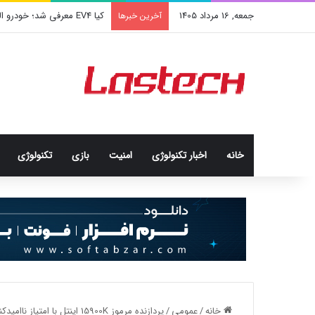
جمعه, 16 مرداد 1405
کیا EV4 معرفی شد؛ خودرو الکتریکی عجیب و جذاب کره‌ای‌ها
آخرین خبرها
خانه
اخبار تکنولوژی
امنيت
بازی
تکنولوژی
خانه
/
عمومی
/
پردازنده مرموز 15900K اینتل با امتیاز ناامیدکننده رؤیت شد