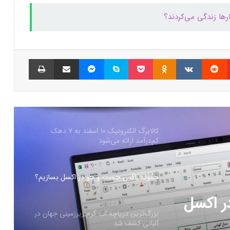
۲۰۲۶ از راه می‌رسد؛ گزارش بلومبرگ
ارها زندگی می‌کردند؟
همراه اول | مودم‌های رومیزی 5G انتخاب اول
گیمرها، محتواسازان و کسب‌وکارها
پینتریست
Reddit
VKontakte
Odnoklassniki
پاکت
اسکایپ
مسنجر
اشتراک گذاری با ایمیل
چاپ
کالابرگ الکترونیک ۱۰ اسفند به ۷ دهک
کم‌درآمد ارائه می‌شود
چگونه باکس جست و جو در اکسل بسازیم؟
بزرگ‌ترین دریاچه آب گرم زیرزمینی جهان در
آلبانی کشف شد
رزمینی
ترامپ: کارخانه‌های اینتل باید آمریکایی بمانند؛
آینده همکاری با TSMC در هاله‌ای از ابهام