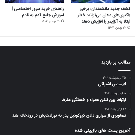
کشف جدید دانشمندان: برخی
راهنمای خرید سرور اختصاصی |
باکتری‌های دهان می‌توانند خطر
آموزش جامع قدم به قدم
ابتلا به آلزایمر را افزایش دهند
30 بهمن 1403
30 بهمن 1403
مطالب پر بازدید
25 اردیبهشت 1402
لایسنس اشتراکی
10 اردیبهشت 1402
ارتباط بین تلفن همراه و خستگی مفرط
27 اردیبهشت 1401
تصاویری از سواری دادن کروکودیل پدر به نوزادهایش در رودخانه هند
آخرین پست های بازبینی شده