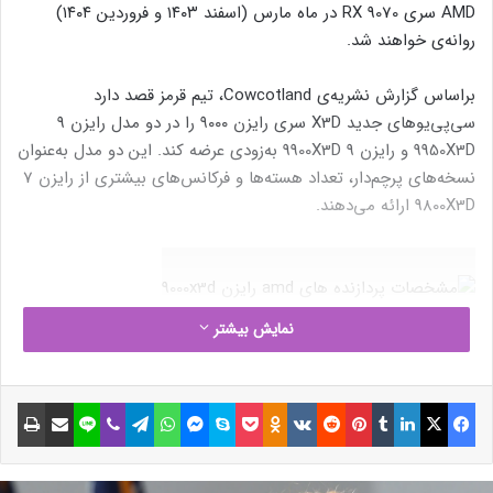
AMD سری RX 9070 در ماه مارس (اسفند ۱۴۰۳ و فروردین ۱۴۰۴)
روانه‌ی خواهند شد.
براساس گزارش نشریه‌ی Cowcotland، تیم قرمز قصد دارد
سی‌پی‌یوهای جدید X3D سری رایزن ۹۰۰۰ را در دو مدل رایزن 9
9950X3D و رایزن 9 9900X3D به‌زودی عرضه کند. این دو مدل به‌عنوان
نسخه‌های پرچم‌دار، تعداد هسته‌ها و فرکانس‌های بیشتری از رایزن 7
9800X3D ارائه می‌دهند.
نمایش بیشتر
نوشته های مشابه
فیسبوک
ایکس
لینکداین
تامبلر
پینتریست
Reddit
VKontakte
Odnoklassniki
پاکت
اسکایپ
مسنجر
واتس آپ
تلگرام
وایبر
لاین
اشتراک گذاری با ایمیل
چاپ
(بدون عنوان)
20 تیر 1403