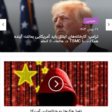
سیم‌های سیلیکونی در مقیاس نانو؛
تحولی بزرگ در کاهش دمای
پردازنده‌ها
عمومی
3 خرداد 1401
29 بهمن 1403
ترامپ: کارخانه‌های اینتل باید آمریکایی بمانند؛ آینده
همکاری با TSMC در هاله‌ای از ابهام
رایزن 9 9950X3D به ۱۶ هسته و ۳۲ رشته در قالب دو کلاستر هشت
هسته‌ای (CCD) مجهز است و تا ۱۴۴ مگابایت حافظه‌ی کش سه‌بعدی
را ارائه می‌دهد. در مقابل، 9900X3D از ۱۲ هسته و ۲۴ رشته تشکیل
می‌شود و حافظه‌ی کش آن به ۱۴۰ مگابایت می‌رسد.
ن
ف
و
ذ
ه
ک
ر
ه
ا
نفوذ هکرها به خزانه‌داری آمریکا
ب