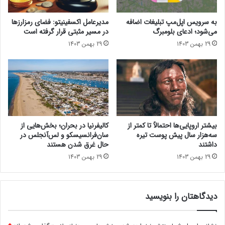
آ
حتما بخوانید :
گسترش فعالیت دیجی‌کالا به خارج از مرزهای
م
به سرویس اپل‌مپ تبلیغات اضافه
مدیرعامل اکسفینیتو:‌ فضای رمزارزها
ر
ایران؛ مقصد اول: افغانستان
می‌شود؛ ادعای بلومبرگ
در مسیر مثبتی قرار گرفته است
ی
29 بهمن 1403
29 بهمن 1403
ک
ا
بیشتر اروپایی‌ها احتمالاً تا کمتر از
کالیفرنیا در بحران؛ بخش‌هایی از
سه‌هزار سال پیش پوست تیره
سان‌فرانسیسکو و لس‌آنجلس در
داشتند
حال غرق شدن هستند
29 بهمن 1403
29 بهمن 1403
دیدگاهتان را بنویسید