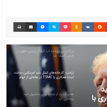
چگونه باکس جست و جو در اکسل بسازیم؟
پینتریست
Reddit
VKontakte
Odnoklassniki
پاکت
اسکایپ
مسنجر
اشتراک گذاری با ایمیل
چاپ
بزرگ‌ترین دریاچه آب گرم زیرزمینی جهان در
آلبانی کشف شد
ترامپ: کارخانه‌های اینتل باید آمریکایی بمانند؛
آینده همکاری با TSMC در هاله‌ای از ابهام
هلدینگ راد از جدیدترین محصول خود
رونمایی کرد
محصول
فرم‌ور باتری در گوشی‌های شیائومی با
سیستم‌عامل HyperOS 2.0 به‌روزرسانی
مخفی دریافت کرد