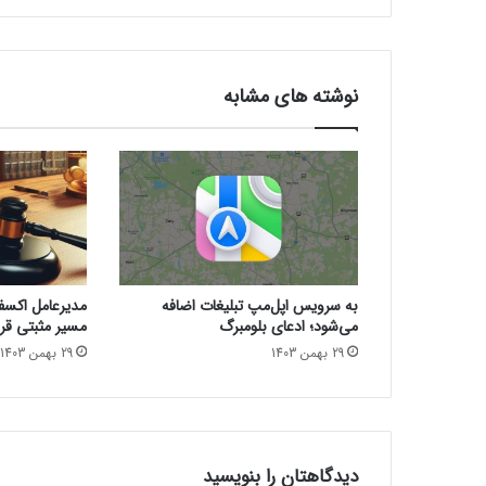
0
9
0
ب
نوشته های مشابه
ا
خ
ط
ا
ط
ی
ع
ر
ب
به سرویس اپل‌مپ تبلیغات اضافه
مدیرعامل اکسفین
ی
می‌شود؛ ادعای بلومبرگ
مسیر مثبتی قرا
و
29 بهمن 1403
29 بهمن 1403
ن
م
ا
د
ش
ت
دیدگاهتان را بنویسید