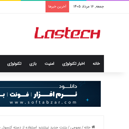
جمعه, 16 مرداد 1405
کشف جدید دانشمندان: برخی با
آخرین خبرها
خانه
اخبار تکنولوژی
امنيت
بازی
تکنولوژی
خانه
/
عمومی
/
پتنت جدید نینتندو: استفاده از دسته کنسول سوییچ ۲ به‌عن