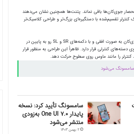
نحصار جوی‌کان‌ها باقی نماند. پتنت‌ها همچنین نشان می‌دهند
بیشتر مواد با حرارت‌دادن نرم می‌شوند؛ پس
کنترلر تقسیم‌شده با دستگیره‌ای بزرگ‌تر و طراحی کلاسیک‌تر
چرا تخم مرغ سفت می‌شود؟
تصاویر موجود در یکی از پتنت‌ها نشان می‌دهند که جوی‌کان به صورت افقی و با دکمه‌های SR و SL رو به پایین در
مایکروسافت پشتیبانی از پردازنده‌های نسل ۱۰
اینتل را در ویندوز Windows 11 24H2 کنار
سته‌های کنترلی قرار دارد. ظاهراً این طراحی به منظور قرار
گذاشت؛ پایانی بر عصر کامت‌لیک
 کنترلر را مانند ماوس روی سطوح حرکت دهد.
 سامسونگ می‌شود
نسل جدید مانیتور استودیو دیسپلی اپل سال
۲۰۲۶ از راه می‌رسد؛ گزارش بلومبرگ
همراه اول | مودم‌های رومیزی 5G انتخاب اول
گیمرها، محتواسازان و کسب‌وکارها
سامسونگ تأیید کرد: نسخه
پایدار One UI 7.0 به‌زودی
منتشر می‌شود
کالابرگ الکترونیک ۱۰ اسفند به ۷ دهک
کم‌درآمد ارائه می‌شود
2 بهمن 1403