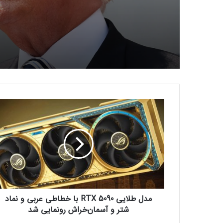
ترامپ: کارخانه‌های اینتل با
آمریکایی بمانند؛ آینده همکا
TSMC در هاله‌ای از ابهام
م
د
ل
ط
ل
ا
ی
ی
R
مدل طلایی RTX 5090 با خطاطی عربی و نماد
T
X
شتر و آسمان‌خراش رونمایی شد
5