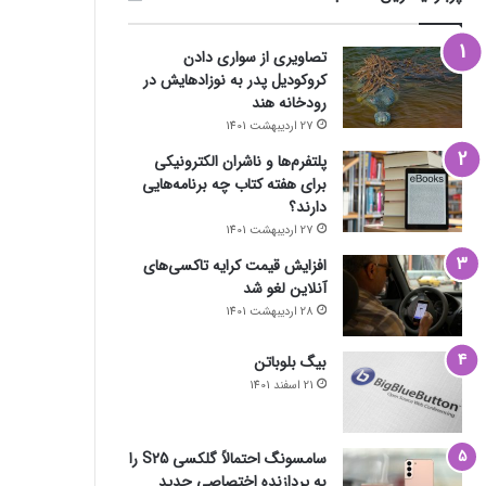
تصاویری از سواری دادن
کروکودیل پدر به نوزادهایش در
رودخانه هند
27 اردیبهشت 1401
پلتفرم‌ها و ناشران الکترونیکی
برای هفته کتاب چه برنامه‌هایی
دارند؟
27 اردیبهشت 1401
افزایش قیمت کرایه تاکسی‌های
آنلاین لغو شد
28 اردیبهشت 1401
بیگ بلوباتن
21 اسفند 1401
سامسونگ احتمالاً گلکسی S25 را
به پردازنده اختصاصی جدید