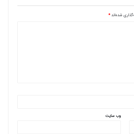
م
ن‌
ت
گذاری شده‌اند
*
ر
ن
ی
س
ت
ن
د
وب‌ سایت