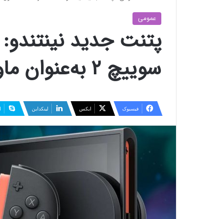
عمومی
پتنت جدید نینتندو: 
سوییچ ۲ به‌عنوان ماوس
فیسبوک
ایکس
لینکداین
ا