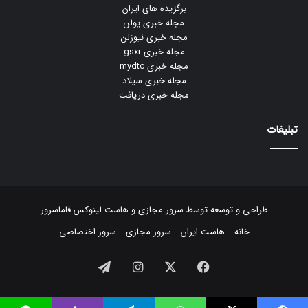
برگزیده های ایران
مجله خبری یولن
مجله خبری نیوزلن
مجله خبری gsxr
مجله خبری mydtc
مجله خبری سیلاد
مجله خبری دریافت
تبلیغات
طراحی و توسعه توسط
سرور مجازی
و
هاست لینوکس
فاماسرور
خانه
هاست ایران
سرور مجازی
سرور اختصاصی
فیسبوک
ایکس
اینستاگرام
تلگرام