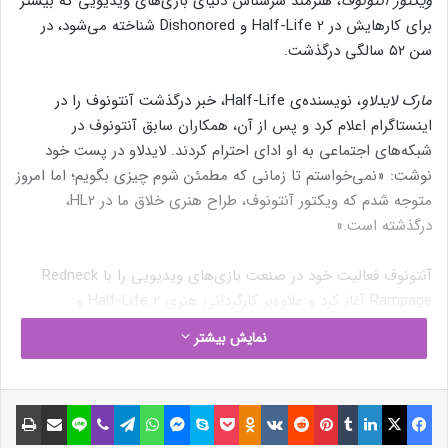
ویکتور آنتونوف
، هنرمند سرشناس دنیای بازی‌های ویدیویی که بیشتر
برای کارهایش در Half-Life 2 و Dishonored شناخته می‌شود، در
سن ۵۲ سالگی درگذشت.
مارک لایدلاو
، نویسنده‌ی Half-Life، خبر درگذشت آنتونوف را در
اینستاگرام اعلام کرد و پس از آن، همکاران سابق آنتونوف در
شبکه‌های اجتماعی به او ادای احترام کردند. لایدلاو در پست خود
نوشت: «نمی‌خواستم تا زمانی که مطمئن شوم چیزی بگویم؛ اما امروز
متوجه شدم که ویکتور آنتونوف، طراح هنری خلاق ما در HL2،
درگذشته است.»
آنتونوف فعالیت خود در صنعت بازی‌های ویدیویی را با Redneck
Rampage آغاز کرد و علاوه‌بر کارگردانی هنری Half-Life 2 و
Dishonored، در پروژه‌هایی مانند Doom (2016) و Fallout 4 به‌عنوان
نمایش بیشتر
مشاور حضور داشت. او اخیراً در ماه نوامبر (آبان و آذر)، در مستندی
که به مناسبت بیستمین سالگرد Half-Life 2 ساخته شده بود، حضور
یافت.
فیسبوک
ایکس
لینکداین
تامبلر
پینتریست
Reddit
VKontakte
Odnoklassniki
پاکت
اسکایپ
مسنجر
واتس آپ
تلگرام
وایبر
لاین
اشتراک گذاری با ایمیل
چاپ