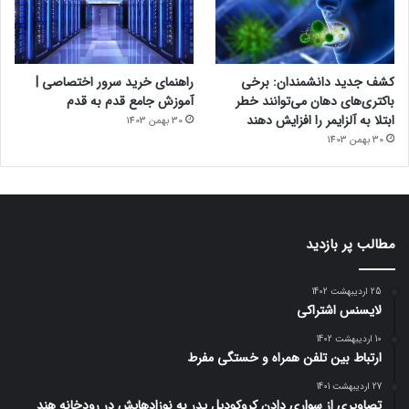
کشف جدید دانشمندان: برخی
راهنمای خرید سرور اختصاصی |
باکتری‌های دهان می‌توانند خطر
آموزش جامع قدم به قدم
ابتلا به آلزایمر را افزایش دهند
30 بهمن 1403
30 بهمن 1403
مطالب پر بازدید
25 اردیبهشت 1402
لایسنس اشتراکی
10 اردیبهشت 1402
ارتباط بین تلفن همراه و خستگی مفرط
27 اردیبهشت 1401
تصاویری از سواری دادن کروکودیل پدر به نوزادهایش در رودخانه هند