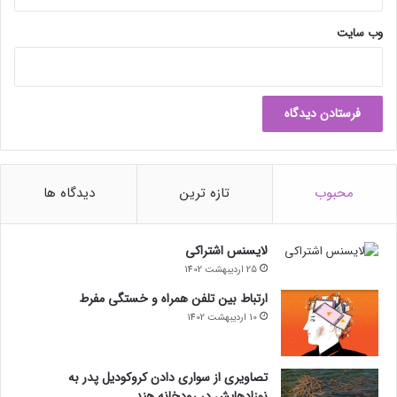
0
ر
وب‌ سایت
ا
ر
د
ک
ر
د
!
محبوب
تازه ترین
دیدگاه ها
لایسنس اشتراکی
25 اردیبهشت 1402
ارتباط بین تلفن همراه و خستگی مفرط
10 اردیبهشت 1402
تصاویری از سواری دادن کروکودیل پدر به
نوزادهایش در رودخانه هند