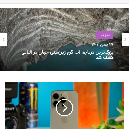
عمومی
29 بهمن 1403
بزرگ‌ترین دریاچه آب گرم زیرزمینی جهان در آلبانی
کشف شد
ح
ق
نوشته های مشابه
و
ق
و
مرکز خرید آنلاین بانی‌مد: جایی برای
ر
همه نیازهای خانه شما
و
د
24 دی 1403