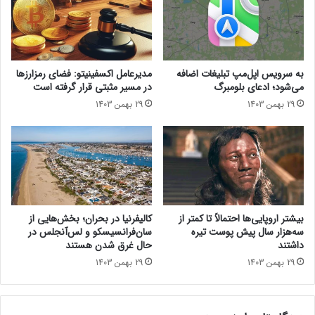
د
ک
داشت.»
ر
ل
ک
م
حتما بخوانید :
گوشی تاشدنی آنر مجیک V4 سه‌ماهه دوم ۲۰۲۵
ش
م
از راه می‌رسد
و
ک
به سرویس اپل‌مپ تبلیغات اضافه
مدیرعامل اکسفینیتو:‌ فضای رمزارزها
ر
ن
می‌شود؛ ادعای بلومبرگ
در مسیر مثبتی قرار گرفته است
ت
ش
29 بهمن 1403
29 بهمن 1403
ع
ا
ی
ی
ی
ع
ن
ا
ش
ت
د
م
ر
ب
بیشتر اروپایی‌ها احتمالاً تا کمتر از
کالیفرنیا در بحران؛ بخش‌هایی از
و
سه‌هزار سال پیش پوست تیره
سان‌فرانسیسکو و لس‌آنجلس در
ط
داشتند
حال غرق شدن هستند
ب
29 بهمن 1403
29 بهمن 1403
ه
ک
ا