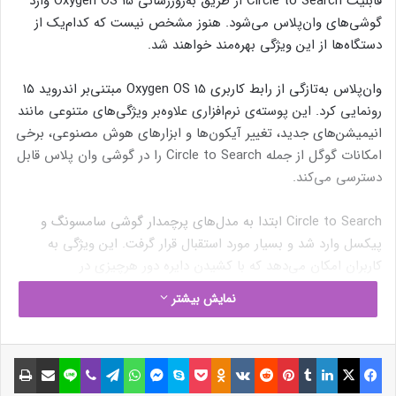
قابلیت Circle to Search از طریق به‌روزرسانی Oxygen OS 15 وارد
گوشی‌های وان‌پلاس می‌شود. هنوز مشخص نیست که کدام‌یک از
دستگاه‌ها از این ویژگی بهره‌مند خواهند شد.
وان‌پلاس به‌تازگی از رابط کاربری Oxygen OS 15 مبتنی‌بر اندروید ۱۵
رونمایی کرد. این پوسته‌ی نرم‌افزاری علاوه‌بر ویژگی‌های متنوعی مانند
انیمیشن‌های جدید، تغییر آیکون‌ها و ابزارهای هوش مصنوعی، برخی
امکانات گوگل از جمله Circle to Search را در گوشی وان پلاس قابل
دسترسی می‌کند.
Circle to Search ابتدا به مدل‌های پرچمدار گوشی سامسونگ و
پیکسل وارد شد و بسیار مورد استقبال قرار گرفت. این ویژگی به
کاربران امکان می‌دهد که با کشیدن دایره دور هرچیزی در
صفحه‌نمایش گوشی، آن را در گوگل جست‌وجو کنند.
نمایش بیشتر
به‌نوشته‌ی Android Authority، کاربران وان‌پلاس با دریافت
به‌روزرسانی Oxygen OS 15 می‌توانند با فشردن نوار ناوبری یا دکمه‌ی
فیسبوک
ایکس
لینکداین
تامبلر
پینتریست
Reddit
VKontakte
Odnoklassniki
پاکت
اسکایپ
مسنجر
واتس آپ
تلگرام
وایبر
لاین
اشتراک گذاری با ایمیل
چاپ
Home، ابزار Circle to Search را فعال و تصاویر، متن یا ویدیوهای