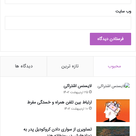
وب‌ سایت
محبوب
تازه ترین
دیدگاه ها
لایسنس اشتراکی
25 اردیبهشت 1402
ارتباط بین تلفن همراه و خستگی مفرط
10 اردیبهشت 1402
تصاویری از سواری دادن کروکودیل پدر به
نوزادهایش در رودخانه هند