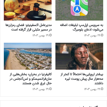
ز
ن
و
د
ب
ی
ا
س
ت
ر
به سرویس اپل‌مپ تبلیغات اضافه
مدیرعامل اکسفینیتو:‌ فضای رمزارزها
ر
ی
می‌شود؛ ادعای بلومبرگ
در مسیر مثبتی قرار گرفته است
ی
گ
29 بهمن 1403
29 بهمن 1403
غ
ل
و
ک
ل‌
س
پ
ی
ی
S
ک
2
ر
5
م
ل
بیشتر اروپایی‌ها احتمالاً تا کمتر از
کالیفرنیا در بحران؛ بخش‌هایی از
ع
و
سه‌هزار سال پیش پوست تیره
سان‌فرانسیسکو و لس‌آنجلس در
ر
ر
داشتند
حال غرق شدن هستند
ف
ف
29 بهمن 1403
29 بهمن 1403
ی
ت
ش
د