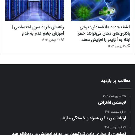
کشف جدید دانشمندان: برخی
راهنمای خرید سرور اختصاصی |
باکتری‌های دهان می‌توانند خطر
آموزش جامع قدم به قدم
ابتلا به آلزایمر را افزایش دهند
30 بهمن 1403
30 بهمن 1403
مطالب پر بازدید
25 اردیبهشت 1402
لایسنس اشتراکی
10 اردیبهشت 1402
ارتباط بین تلفن همراه و خستگی مفرط
27 اردیبهشت 1401
تصاویری از سواری دادن کروکودیل پدر به نوزادهایش در رودخانه هند