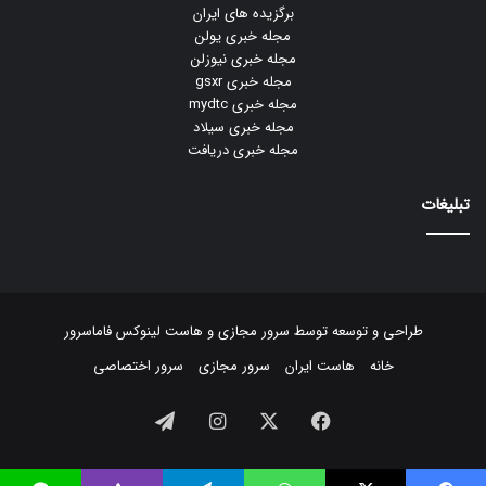
برگزیده های ایران
مجله خبری یولن
مجله خبری نیوزلن
مجله خبری gsxr
مجله خبری mydtc
مجله خبری سیلاد
مجله خبری دریافت
تبلیغات
طراحی و توسعه توسط
سرور مجازی
و
هاست لینوکس
فاماسرور
خانه
هاست ایران
سرور مجازی
سرور اختصاصی
فیسبوک
ایکس
اینستاگرام
تلگرام