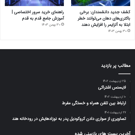
کشف جدید دانشمندان: برخی
راهنمای خرید سرور اختصاصی |
باکتری‌های دهان می‌توانند خطر
آموزش جامع قدم به قدم
ابتلا به آلزایمر را افزایش دهند
30 بهمن 1403
30 بهمن 1403
مطالب پر بازدید
25 اردیبهشت 1402
لایسنس اشتراکی
10 اردیبهشت 1402
ارتباط بین تلفن همراه و خستگی مفرط
27 اردیبهشت 1401
تصاویری از سواری دادن کروکودیل پدر به نوزادهایش در رودخانه هند
آخرین پست های بازبینی شده