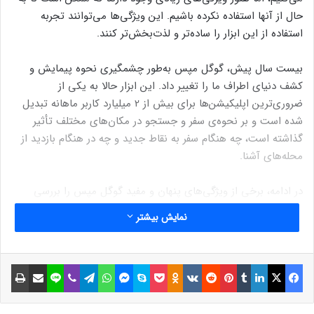
حال از آنها استفاده نکرده باشیم. این ویژگی‌ها می‌توانند تجربه‌
استفاده از این ابزار را ساده‌تر و لذت‌بخش‌تر کنند.
بیست سال پیش، گوگل مپس به‌طور چشمگیری نحوه‌ پیمایش و
کشف دنیای اطراف ما را تغییر داد. این ابزار حالا به یکی از
ضروری‌ترین اپلیکیشن‌ها برای بیش از 2 میلیارد کاربر ماهانه تبدیل
شده است و بر نحوه‌ی سفر و جستجو در مکان‌های مختلف تأثیر
گذاشته است، چه هنگام سفر به نقاط جدید و چه در هنگام بازدید از
محله‌های آشنا.
در ادامه، برخی از ویژگی‌های پنهان و مفید گوگل مپس را بررسی
می‌کنیم که ممکن است تا به حال از آنها غافل بوده‌اید:
نمایش بیشتر
۱. طراحی خودرو دلخواه خود را انتخاب کنید:
هنگامی که از گوگل
مپس برای رانندگی استفاده می‌کنید، می‌توانید نماد پیمایش خود را
فیسبوک
ایکس
لینکداین
تامبلر
پینتریست
Reddit
VKontakte
Odnoklassniki
پاکت
اسکایپ
مسنجر
واتس آپ
تلگرام
وایبر
لاین
اشتراک گذاری با ایمیل
چاپ
با انتخاب از میان انواع مختلف خودروها و رنگ‌های متنوع
شخصی‌سازی کنید. از پیکاپ‌های شیک گرفته تا ماشین‌های
مسابقه‌ای، به راحتی می‌توانید با انتخاب یک خودرو متناسب با