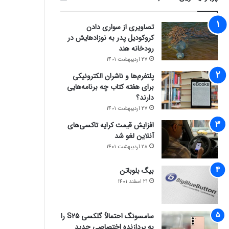
تصاویری از سواری دادن
کروکودیل پدر به نوزادهایش در
رودخانه هند
27 اردیبهشت 1401
پلتفرم‌ها و ناشران الکترونیکی
برای هفته کتاب چه برنامه‌هایی
دارند؟
27 اردیبهشت 1401
افزایش قیمت کرایه تاکسی‌های
آنلاین لغو شد
28 اردیبهشت 1401
بیگ بلوباتن
21 اسفند 1401
سامسونگ احتمالاً گلکسی S25 را
به پردازنده اختصاصی جدید