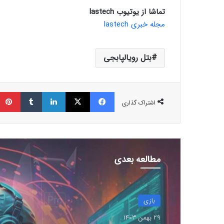
تماشا از یوتیوب lastech
مجله خبری lastech
بتل رویالپابجی
فیسبوک
ایکس
لینکداین
تامبلر
اشتراک گذاری
مطالعه بعدی
بازی
29 بهمن 1403