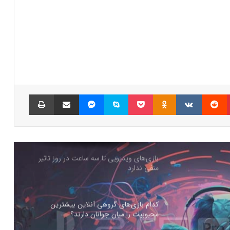
جذب سرمایه ۱۰ میلیون دلاری توسط شرکت
بازی‌سازی ترکیه‌ای از سوئد
شبکه پلی‌استیشن (PSN) دچار اختلالات
گسترده‌ای شد
پینتریست
Reddit
VKontakte
Odnoklassniki
پاکت
اسکایپ
مسنجر
اشتراک گذاری با ایمیل
چاپ
بازی‌های ویدیویی تا سه ساعت در روز تاثیر
منفی ندارد
کدام بازی‌های گروهی آنلاین بیشترین
محبوبیت را میان جوانان دارند؟
چرا گیمرها از PS5 Pro محصول جدید سونی
ناراضی‌اند؟