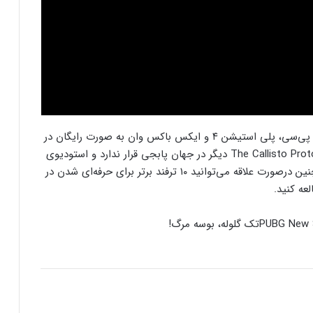
PUBG: Battlegrounds هم‌اکنون به صورت رایگان روی پی‌سی، پلی استیشن ۴ و ایکس باکس وان به صورت رایگان در
دسترس قرار دارد. در اخبار مرتبط خواندیم که بازی The Callisto Protocol دیگر در جهان پابجی قرار ندارد و استودیوی
کنسول دیجیتال PS5 کمترین محبوبیت را در
سازنده یکی از افشاگران بازی را تهدید کرده است. همچنین درصورت علاقه می‌توانید ۱۰ ترفند برتر برای حرفه‌ای شدن در
بین کنسول‌ها دارد!
اینفوگرافیک: در سال ۲۰۲۵ منتظر این
تک گلوله، بوسه مرگ!
بازی‌های ویدئویی جذاب باشید
رفع فیلتر گوگل پلی به حل مشکلات سازندگان
بازی‌ها کمک خواهد کرد؟