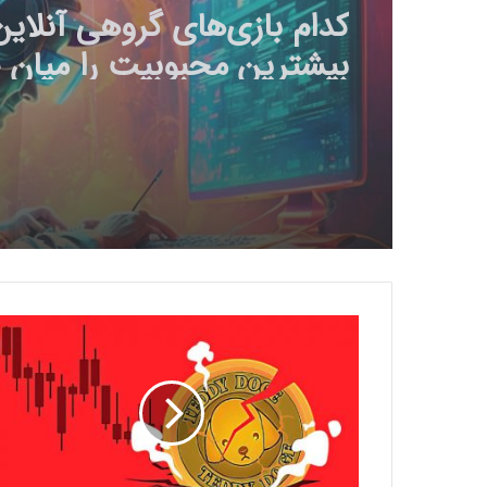
چرا گیمرها از 
جدید سونی ناراضی‌اند؟
ف
ر
ز
ن
د
خ
و
ا