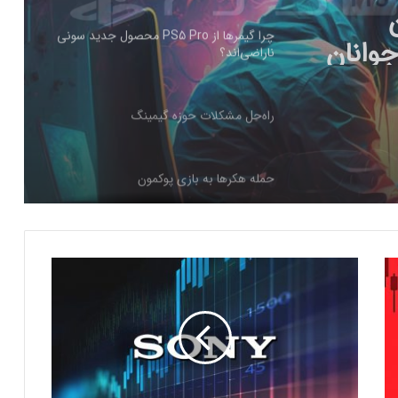
PS5 Pro محصول
راه‌حل مشکلات حوزه گیمینگ
حمله هکرها به بازی پوکمون
کنسول دیجیتال PS5 کمترین محبوبیت را در
بین کنسول‌ها دارد!
اینفوگرافیک: در سال ۲۰۲۵ منتظر این
س
بازی‌های ویدئویی جذاب باشید
و
ن
ی
رفع فیلتر گوگل پلی به حل مشکلات سازندگان
ب
بازی‌ها کمک خواهد کرد؟
ه
خ
ر