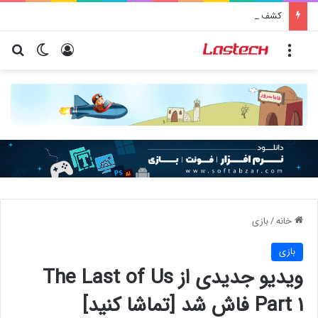
کشف جدید دانشمندان: برخی باکتری‌های دهان می‌توانند خطر ابتلا به آلزایمر را افزایش دهند
منو
ورود
تغییر پو
جس
خانه
/
بازی
بازی
ویدیو جدیدی از The Last of Us
Part 1 فاش شد [تماشا کنید]