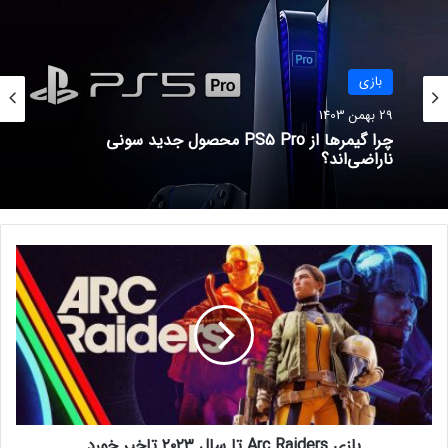
اولین آخر هفته به ۴۵ میلیون دلار
رسید
20 دی 1401
بازی
اطلاعاتی از بسته الحاقی بعدی بازی
29 بهمن 1403
Dying Light 2 لو رفت
چرا گیمرها از PS5 Pro محصول جدید سونی
ناراضی‌اند؟
31 تیر 1401
ویدیو جدیدی از ریمیک بازی منتشر شده که یکی از تلخ‌ترین و
مهم‌ترین اتفاقات بازی را نشان می‌دهد:
ب
ا
ز
ی
A
r
c
R
a
بازی Arc Raiders تا سال ۲۰۲۳ تاخیر خورد
i