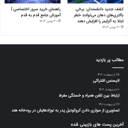
کشف جدید دانشمندان: برخی
راهنمای خرید سرور اختصاصی |
باکتری‌های دهان می‌توانند خطر
آموزش جامع قدم به قدم
ابتلا به آلزایمر را افزایش دهند
30 بهمن 1403
30 بهمن 1403
مطالب پر بازدید
25 اردیبهشت 1402
لایسنس اشتراکی
10 اردیبهشت 1402
ارتباط بین تلفن همراه و خستگی مفرط
27 اردیبهشت 1401
تصاویری از سواری دادن کروکودیل پدر به نوزادهایش در رودخانه هند
آخرین پست های بازبینی شده