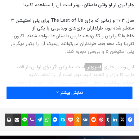
جلوگیری از
لو رفتن داستان
، بهتر است آن را مشاهده نکنید!
سال ۲۰۱۳ و زمانی که بازی The Last of Us برای پلی استیشن ۳
منتشر شده بود، طرفداران بازی‌های ویدیویی با یکی از
خاطره‌انگیزترین و تکان‌دهنده‌ترین داستان‌ها مواجه شدند. اکنون،
تقریبا یک دهه بعد، طرفداران می‌توانند ریمیک آن را یکبار دیگر در
پلی استیشن ۵ و پی‌سی تجربه کنند.
این ویدیو حاوی
اسپویلر
است؛ بنابراین اگر برای اولین بار قصد
دارید تا بازی را تجربه کنید، بهتر است آن را تماشا نکنید.
مطلب پیشنهادی:
تحلیل شخصیت نیتن دریک – سری بازی‌های
Uncharted
داستان یک دزد دوست‌داشتنی!
نمایش بیشتر
فیسبوک
ایکس
لینکداین
تامبلر
پینتریست
Reddit
VKontakte
Odnoklassniki
پاکت
اسکایپ
مسنجر
واتس آپ
تلگرام
وایبر
لاین
اشتراک گذاری با ایمیل
چاپ
نوشته های مشابه
فروش جهانی فیلم M3GAN در