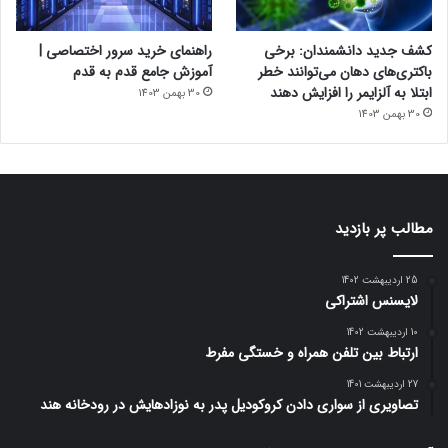
کشف جدید دانشمندان: برخی
راهنمای خرید سرور اختصاصی |
باکتری‌های دهان می‌توانند خطر
آموزش جامع قدم به قدم
ابتلا به آلزایمر را افزایش دهند
30 بهمن 1403
30 بهمن 1403
مطالب پر بازدید
25 اردیبهشت 1402
لایسنس اشتراکی
10 اردیبهشت 1402
ارتباط بین تلفن همراه و خستگی مفرط
27 اردیبهشت 1401
تصاویری از سواری دادن کروکودیل پدر به نوزادهایش در رودخانه هند