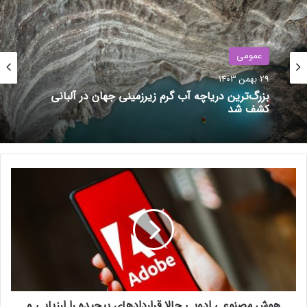
نوشته های مشابه
عمومی
29 بهمن 1403
افزایش ۶۷ درصدی تعرفه‌ها در
بزرگ‌ترین دریاچه آب گرم زیرزمینی جهان در آلبانی
انتظار خدمات پستی
کشف شد
29 اردیبهشت 1401
۳۴ سال از تولد اولین وب‌سایت دنیا
گذشت
ه
1 دی 1403
و
ش
م
ص
ن
و
ع
ی
هوش مصنوعی ادوبی حالا قراردادهای پیچیده را ارزیابی و
ا