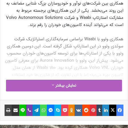
همکاری بین شرکت‌های نوآور و خودروسازان بزرگ شتابی مضاعف به
این روند می‌بخشد. یکی از این همکاری‌های برجسته مربوط به
مشارکت استارتاپ Waabi و شرکت Volvo Autonomous Solutions
است که می‌تواند آینده کامیون‌های خودران را رقم بزند.
همکاری ولوو با Waabi براساس سرمایه‌گذاری استراتژیک شرکت
سوئدی ولوو در این استارتاپ شکل‌ گرفته است. این دومین همکاری
ولوو با یکی از استارتاپ‌ها برای توسعه کامیون‌های خودران محسوب
می‌شود. پیش‌از این، ولوو با Aurora Innovation برای معرفی کامیون
خودران Volvo VNL همکاری کرده بود. حالا Waabi از همان مدل
کامیون بهره می‌برد؛ اما با این تفاوت که از فناوری‌ها خود استفاده
خواهد کرد؛ ازجمله مجموعه سنسورها و سیستم‌های محاسباتی و
نمایش بیشتر
نرم‌افزار Waabi Driver.
به نقل از تک‌کرانچ، Waabi قصد دارد در ماه‌های آینده آزمایش‌های
فیسبوک
ایکس
لینکداین
تامبلر
پینتریست
Reddit
VKontakte
Odnoklassniki
پاکت
اسکایپ
مسنجر
واتس آپ
تلگرام
وایبر
لاین
اشتراک گذاری با ایمیل
چاپ
تجاری خود را در تگزاس با کامیون‌های تولید ولوو آغاز کند و تا پایان
سال ۲۰۲۵، قابلیت رانندگی بدون راننده را در جاده‌های عمومی به
نمایش بگذارد.