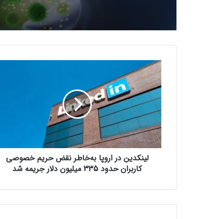
ل
ی
ن
ک
د
ی
ن
د
ر
لینکدین در اروپا به‌خاطر نقض حریم خصوصی
ا
ر
کاربران حدود 335 میلیون دلار جریمه شد
و
پ
ا
ب