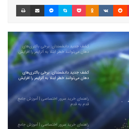
پینتریست
Reddit
VKontakte
Odnoklassniki
پاکت
اسکایپ
مسنجر
اشتراک گذاری با ایمیل
چاپ
کیا EV4 معرفی شد؛ خودرو الکتریکی عجیب و
جذاب کره‌ای‌ها
کشف جدید دانشمندان: برخی باکتری‌های
دهان می‌توانند خطر ابتلا به آلزایمر را افزایش
دهند
کشف جدید دانشمندان: برخی باکتری‌های
دهان می‌توانند خطر ابتلا به آلزایمر را افزایش
دهند
ی
 خطر
راهنمای خرید سرور اختصاصی | آموزش جامع
قدم به قدم
ند
راهنمای خرید سرور اختصاصی | آموزش جامع
قدم به قدم