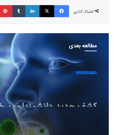
فیسبوک
ایکس
لینکداین
تامبلر
اشتراک گذاری
مطالعه بعدی
تکنولوژی
30 بهمن 1403
کشف جدید دانشمندان: برخ
باکتری‌های دهان می‌توانند
ابتلا به آلزایمر را افزایش ده