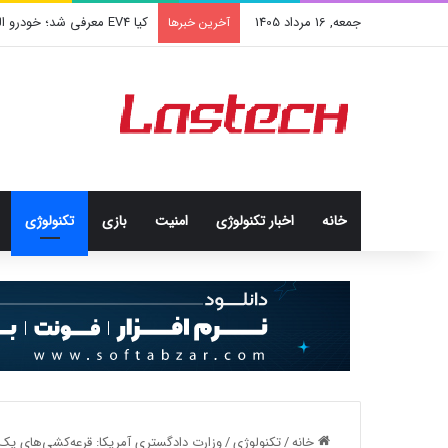
جمعه, 16 مرداد 1405
کیا EV4 معرفی شد؛ خودرو الکتریکی عجیب و جذاب کره‌ای‌ها
آخرین خبرها
خانه
اخبار تکنولوژی
امنيت
بازی
تکنولوژی
خانه
/
تکنولوژی
/
وزارت دادگستری آمریکا: قرعه‌کشی‌های یک م