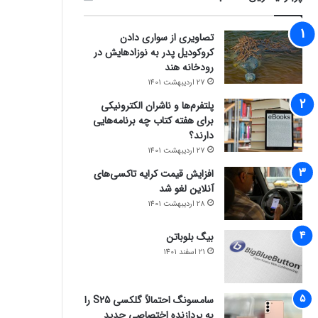
تصاویری از سواری دادن
کروکودیل پدر به نوزادهایش در
رودخانه هند
27 اردیبهشت 1401
پلتفرم‌ها و ناشران الکترونیکی
برای هفته کتاب چه برنامه‌هایی
دارند؟
27 اردیبهشت 1401
افزایش قیمت کرایه تاکسی‌های
آنلاین لغو شد
28 اردیبهشت 1401
بیگ بلوباتن
21 اسفند 1401
سامسونگ احتمالاً گلکسی S25 را
به پردازنده اختصاصی جدید