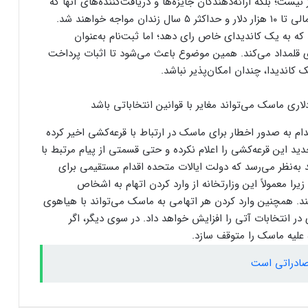
نیست؛ بلکه ارائه‌دهندگان جایزه‌ها و دریافت‌کننده‌های آنها که
در میان رای‌دهندگان ثبت‌نام شده قرار دارند، با جریمه مالی تا ۱۰ هزار دلار و حداکثر ۵ سال زندان مواجه خواهند شد.
که به یک کاندیدای خاص رای دهد؛ اما ثبت‌نام به‌عنوان
کاربران از مشکلات کابل شارژ گلکسی S25
 قلمداد می‌کند. همین موضوع باعث می‌شود تا اثبات پرداخت
اولترا و پلاس خبر می‌دهند
 کاندیدا، چندان امکان‌پذیر نباشد.
کاربران از مشکلات کابل شارژ گلکسی S25
اولترا و پلاس خبر می‌دهند
گستری آمریکا اقدام به صدور اخطار برای ماسک در ارتباط با قرعه‌کشی اخیر کرده
شنبه نام برنده جدید این قرعه‌کشی را اعلام نکرده و حتی قسمتی از پیام مرتبط با
 به‌نظر می‌رسد که دولت ایالات متحده اقدام مستقیمی برای
پاداش خرید شما با تارا، سهم سلامتی کودکان
محک می‌­شود
ا معمولاً این وزارتخانه از وارد کردن اتهام به اشخاص
ند. همچنین وارد کردن هر اتهامی به ماسک می‌تواند با هیاهوی
در انتخابات آتی را افزایش خواهد داد. در سوی دیگر، اگر
پاداش خرید شما با تارا، سهم سلامتی کودکان
 علیه ماسک را متوقف سازد.
محک می‌­شود
صادراتی است
آیا جک دورسی خالق بیت‌کوین است؟
فرضیه‌ای جدید درباره هویت ساتوشی ناکاموتو