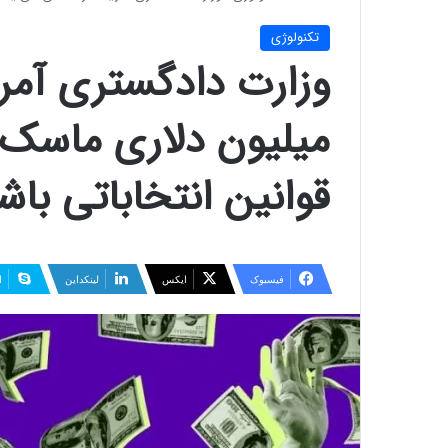
تکنولوژی
وزارت دادگستری آمر
میلیون دلاری ماسک می
قوانین انتخاباتی باش
فیسبوک
ایکس
لینکداین
ا