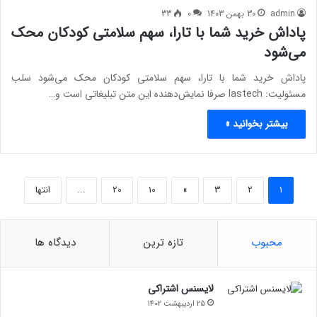
admin
30 بهمن 1403
0
33
پاداش خرید شما با تارا، سهم سلامتی کودکان محک
می‌­شود
پاداش خرید شما با تارا، سهم سلامتی کودکان محک می‌­شود سلب
مسئولیت: lastech صرفا نمایش‌دهنده این متن تبلیغاتی است و…
بیشتر بخوانید »
1
2
3
»
10
20
...
انتها
محبوب
تازه ترین
دیدگاه ها
لایسنس اشتراکی
25 اردیبهشت 1402