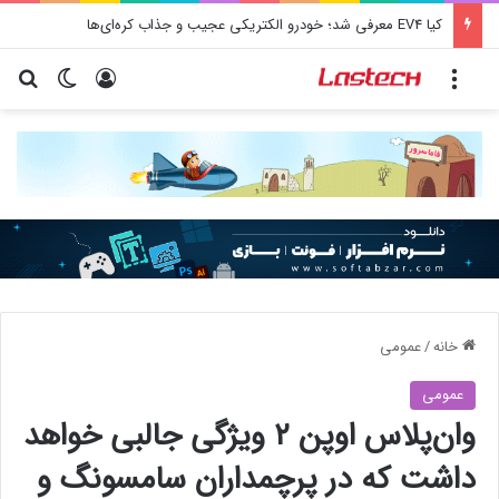
کشف جدید دانشمندان: برخی باکتری‌های دهان می‌توانند خطر ابتلا به آلزایمر را افزایش دهند
منو
ورود
تغییر پو
جس
خانه
/
عمومی
عمومی
وان‌پلاس اوپن ۲ ویژگی جالبی خواهد
داشت که در پرچمداران سامسونگ و