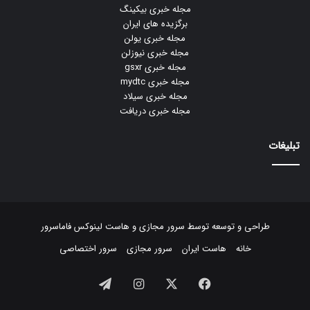
مجله خبری بیکینگ
برگزیده های ایران
مجله خبری یولن
مجله خبری نیوزلن
مجله خبری gsxr
مجله خبری mydtc
مجله خبری سیلاد
مجله خبری دریافت
تبلیغات
طراحی و توسعه توسط
سرور مجازی
و
هاست لینوکس
فاماسرور
خانه
هاست ایران
سرور مجازی
سرور اختصاصی
فیسبوک
ایکس
اینستاگرام
تلگرام