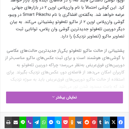
اوپو، گوشی تاشدنی فایند N5 را در ماه‌های آینده وارد بازار خواهد
کرد. این گوشی احتمالاً با نام وان‌پلاس اوپن ۲ در بازارهای جهانی
عرضه خواهد شد. به‌گفته‌ی افشاگری با نام Smart Pikachu در ویبو،
گوشی وان‌پلاس اوپن ۲ از ماکرو تله‌فوتو پشتیبانی می‌کند. به بیان
دیگر دوربین تله‌فوتو جدیدترین گوشی وان‌ پلاس، توانایی ثبت
تصاویر ماکرو (تصاویر نزدیک) را دارد.
پشتیبانی از حالت ماکرو تله‌فوتو یکی‌از جدیدترین حالت‌های عکاسی
با گوشی‌های هوشمند است و برای ثبت عکس‌های ماکرو مناسب‌تر از
دوربین‌های فوق‌عریض به‌نظر می‌رسد؛ چراکه دوربین تله‌فوتو به
کاربران امکان می‌دهد از فاصله‌ی دور، عکس‌های نزدیک بگیرند. برای
استفاده از حالت ماکرو دوربین‌های فوق‌عریض باید به سوژه نزدیک
شد که باعث مسدود شدن نور می‌شود.
نمایش بیشتر
پشتیبانی از قابلیت ثبت تصاویر ماکرو با استفاده از دوربین تله‌فوتو
حتی در گوشی‌های پرچمدار اندرویدی که توسط گوگل، اپل و
سامسونگ ساخته شده‌اند نیز وجود ندارد.
فیسبوک
ایکس
لینکداین
تامبلر
پینتریست
Reddit
VKontakte
Odnoklassniki
پاکت
اسکایپ
مسنجر
واتس آپ
تلگرام
وایبر
لاین
اشتراک گذاری با ایمیل
چاپ