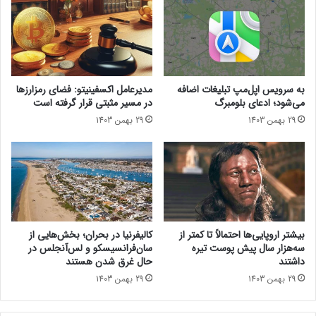
ا
2
ز
5
ت
د
ع
ر
م
ت
ی
ا
به سرویس اپل‌مپ تبلیغات اضافه
مدیرعامل اکسفینیتو:‌ فضای رمزارزها
ر
ی
می‌شود؛ ادعای بلومبرگ
در مسیر مثبتی قرار گرفته است
پ
ل
29 بهمن 1403
29 بهمن 1403
ذ
ن
ی
د
ر
،
ی
ه
گ
ی
ر
چ
ف
ش
ت
ب
بیشتر اروپایی‌ها احتمالاً تا کمتر از
کالیفرنیا در بحران؛ بخش‌هایی از
ن
ا
سه‌هزار سال پیش پوست تیره
سان‌فرانسیسکو و لس‌آنجلس در
د
ه
داشتند
حال غرق شدن هستند
!
ت
29 بهمن 1403
29 بهمن 1403
ی
ب