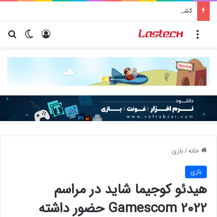
کشف جدید دانشمندان: برخی باکتری‌های دهان می‌توانند خطر ابتلا به آلزایمر را افزایش دهند
منو
ورود
تغییر پو
جس
خانه
/
بازی
بازی
هیدئو کوجیما شاید در مراسم
Gamescom 2022 حضور داشته