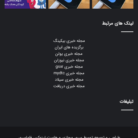
لینک های مرتبط
مجله خبری بیکینگ
برگزیده های ایران
مجله خبری یولن
مجله خبری نیوزلن
مجله خبری gsxr
مجله خبری mydtc
مجله خبری سیلاد
مجله خبری دریافت
تبلیغات
طراحی و توسعه توسط
سرور مجازی
و
هاست لینوکس
فاماسرور