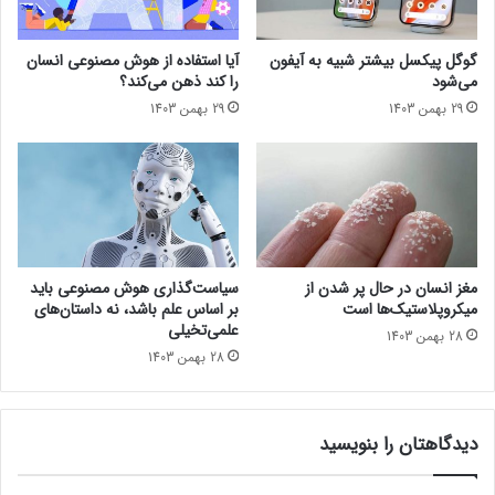
ب
ی
سال‌های آینده باشیم.
گ
و
ی
ا
حتما بخوانید :
مغز نمی‌تواند هم‌زمان چندین تصمیم مهم بگیرد
گوگل پیکسل بیشتر شبیه به آیفون
آیا استفاده از هوش مصنوعی انسان
ر
ر
می‌شود
را کند ذهن می‌کند؟
د
د
29 بهمن 1403
29 بهمن 1403
ت
و
هوندا
ل
ی
د
ا
ن
ب
مغز انسان در حال پر شدن از
سیاست‌گذاری هوش مصنوعی باید
و
میکروپلاستیک‌ها است
بر اساس علم باشد، نه داستان‌های
ه
علمی‌تخیلی
28 بهمن 1403
م
28 بهمن 1403
ی‌
ش
و
دیدگاهتان را بنویسید
د