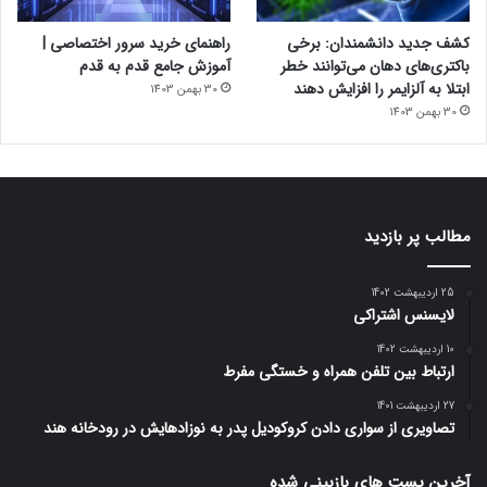
کشف جدید دانشمندان: برخی
راهنمای خرید سرور اختصاصی |
باکتری‌های دهان می‌توانند خطر
آموزش جامع قدم به قدم
ابتلا به آلزایمر را افزایش دهند
30 بهمن 1403
30 بهمن 1403
مطالب پر بازدید
25 اردیبهشت 1402
لایسنس اشتراکی
10 اردیبهشت 1402
ارتباط بین تلفن همراه و خستگی مفرط
27 اردیبهشت 1401
تصاویری از سواری دادن کروکودیل پدر به نوزادهایش در رودخانه هند
آخرین پست های بازبینی شده