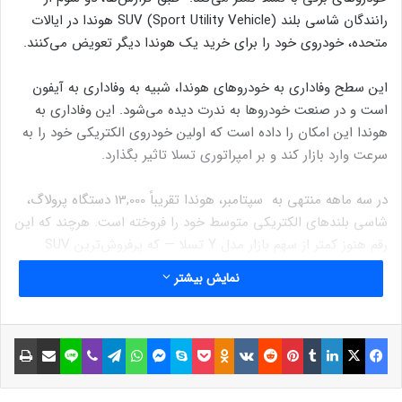
رانندگان شاسی بلند SUV (Sport Utility Vehicle) هوندا در ایالات
متحده، خودروی خود را برای خرید یک هوندا دیگر تعویض می‌کنند.
این سطح وفاداری به خودروهای هوندا، شبیه به وفاداری به آیفون
است و در صنعت خودروها به ندرت دیده می‌شود. این وفاداری به
هوندا این امکان را داده است که اولین خودروی الکتریکی خود را به
سرعت وارد بازار کند و بر امپراتوری تسلا تاثیر بگذارد.
در سه ماهه منتهی به سپتامبر، هوندا تقریباً 13,000 دستگاه پرولاگ،
شاسی بلند‌های الکتریکی متوسط خود را فروخته است. هرچند که این
رقم هنوز کمتر از سهم بازار مدل Y تسلا — که پرفروش‌ترین SUV
الکتریکی است — است، اما پرولاگ در میان خودروهای الکتریکی
نمایش بیشتر
ایالات متحده در رتبه پنجم قرار گرفت. این خودرو موفق شد که توجه
رانندگانی را که به دنبال یک گزینه مقرون به صرفه از برند محبوب
خود بودند، جلب کند.
فیسبوک
ایکس
لینکداین
تامبلر
پینتریست
Reddit
VKontakte
Odnoklassniki
پاکت
اسکایپ
مسنجر
واتس آپ
تلگرام
وایبر
لاین
اشتراک گذاری با ایمیل
چاپ