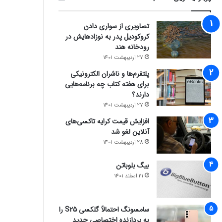
تصاویری از سواری دادن
کروکودیل پدر به نوزادهایش در
رودخانه هند
27 اردیبهشت 1401
پلتفرم‌ها و ناشران الکترونیکی
برای هفته کتاب چه برنامه‌هایی
دارند؟
27 اردیبهشت 1401
افزایش قیمت کرایه تاکسی‌های
آنلاین لغو شد
28 اردیبهشت 1401
بیگ بلوباتن
21 اسفند 1401
سامسونگ احتمالاً گلکسی S25 را
به پردازنده اختصاصی جدید