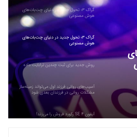
گراک ۳؛ تحول جدید در دنیای چت‌بات‌های
هوش مصنوعی
روش جدید برای ثبت چندین ترابایت‌ داده
ن
آسیب‌های روانی فرزند اول می‌تواند زمینه‌ساز
مشکلات روانی در فرزندان بعدی شود
آیفون SE 4 رکورد فروش را می‌زند!
یای
هشدار دانشمندان: به سیستم کروز کنترل
خودرویتان اعتماد نکنید!
گزارش تصویری: ۲۰ عکس شگفت‌انگیز از