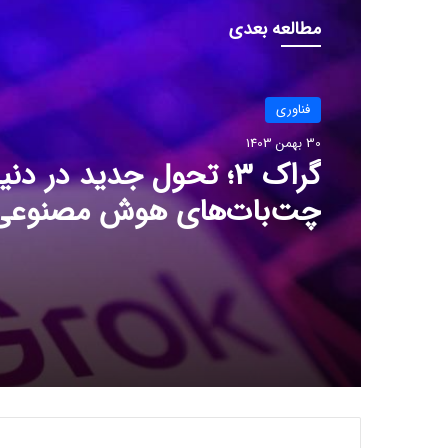
مطالعه بعدی
فناوری
29 بهمن 1403
فناوری
روش جدید برای ثبت چندی
30 بهمن 1403
ترابایت‌ داده
گراک ۳؛ تحول جدید در دن
چت‌بات‌های هوش مصنوعی