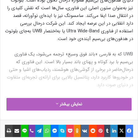
دنیای هدفون‌های بی‌سیم همواره درحال تحول بوده است. بلوتوث
نیز به‌عنوان ستون اصلی این فناوری، سال‌ها است که نقش کلیدی را
در انتقال صدا ایفا می‌کند. سامسونگ نیز با ایده‌ای نوآورانه، قصد
دارد انقلابی در این عرصه ایجاد کند. این شرکت درحال بررسی
استفاده از فناوری Ultra Wide-Band یا به‌اختصار UWB به‌جای بلوتوث
در هدفون‌های بی‌سیم آینده‌ی خود است.
UWB که به فارسی «باند فوق وسیع» ترجمه می‌شود، یک فناوری
بی‌سیم با برد کوتاه و پهنای باند بسیار بالا است. این فناوری که
درحال‌حاضر در برخی از گوشی‌های هوشمند، ردیاب‌های اشیا و حتی
در خودروها کاربرد دارد، پتانسیل بالایی برای ارائه‌ی تجربه‌ای متفاوت
در دنیای صوت دارد.
بر اساس پتنت ثبت‌شده‌ی سامسونگ در دفتر ثبت اختراعات و علائم
نمایش بیشتر
تجاری ایالات متحده، هدفون‌های بی‌سیم سامسونگ در ابتدا از طریق
بلوتوث به دستگاه پخش‌کننده متصل می‌شوند، اما پس از برقراری
ارتباط اولیه، انتقال صدا به فناوری UWB تغییر می‌کند.
فیسبوک
ایکس
لینکداین
تامبلر
پینتریست
Reddit
VKontakte
Odnoklassniki
پاکت
اسکایپ
مسنجر
واتس آپ
تلگرام
وایبر
لاین
اشتراک گذاری با ایمیل
چاپ