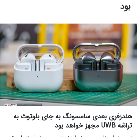
بود
هندزفری بعدی سامسونگ به جای بلوتوث به
تراشه UWB مجهز خواهد بود