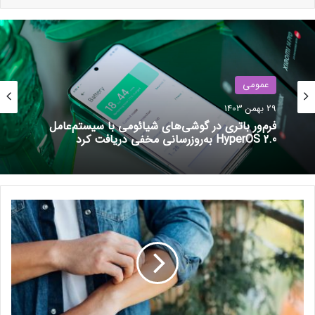
فناوری موردبحث می‌تواند بهبود قابل‌توجهی در کیفیت صدا، کاهش
تأخیر و افزایش سرعت انتقال داده داشته باشد. به گفته سامسونگ،
فناوری UWB می‌تواند سرعت انتقال داده تا ۲۰ مگابیت‌بر‌ثانیه را
فراهم کند که امکان پخش فایل‌های صوتی با کیفیت بالا و بدون
افت کیفیت را فراهم می‌کند.
عمومی
نوشته های مشابه
عمومی
29 بهمن 1403
بیشتر مواد با حرارت‌دادن نرم می‌شوند؛ پس چرا تخم
29 بهمن 1403
مرغ سفت می‌شود؟
(بدون عنوان)
16 خرداد 1403
خ
اپل توجه بیشتری به ویتنام نشان
فرم‌ور باتری در گوشی‌های شیائومی با سیستم‌عامل
ا
HyperOS 2.0 به‌روزرسانی مخفی دریافت کرد
می‌دهد
ر
ا
29 فروردین 1403
ن
د
ن
یکی از مزایای اصلی UWB، کاهش تداخل با سایر دستگاه‌های
پ