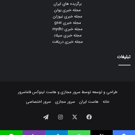
برگزیده های ایران
مجله خبری یولن
مجله خبری نیوزلن
مجله خبری gsxr
مجله خبری mydtc
مجله خبری سیلاد
مجله خبری دریافت
تبلیغات
طراحی و توسعه توسط
سرور مجازی
و
هاست لینوکس
فاماسرور
خانه
هاست ایران
سرور مجازی
سرور اختصاصی
فیسبوک
ایکس
اینستاگرام
تلگرام