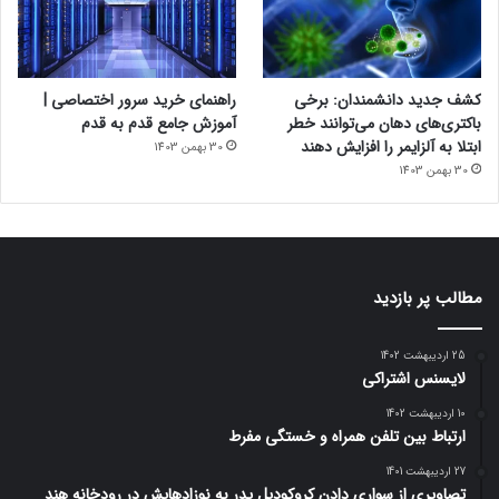
کشف جدید دانشمندان: برخی
راهنمای خرید سرور اختصاصی |
باکتری‌های دهان می‌توانند خطر
آموزش جامع قدم به قدم
ابتلا به آلزایمر را افزایش دهند
30 بهمن 1403
30 بهمن 1403
مطالب پر بازدید
25 اردیبهشت 1402
لایسنس اشتراکی
10 اردیبهشت 1402
ارتباط بین تلفن همراه و خستگی مفرط
27 اردیبهشت 1401
تصاویری از سواری دادن کروکودیل پدر به نوزادهایش در رودخانه هند