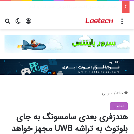
راهنمای خرید سرور اختصاصی | آموزش جامع قدم به قدم
منو
ورود
تغییر پو
جس
خانه
/
عمومی
عمومی
هندزفری بعدی سامسونگ به جای
بلوتوث به تراشه UWB مجهز خواهد