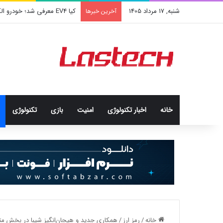
شنبه, 17 مرداد 1405
کشف جدید دانشمندان: برخی باک
آخرین خبرها
خانه
اخبار تکنولوژی
امنيت
بازی
تکنولوژی
خانه
/
رمز ارز
/
همکاری جدید و هیجان‌انگیز شیبا در بخش مت