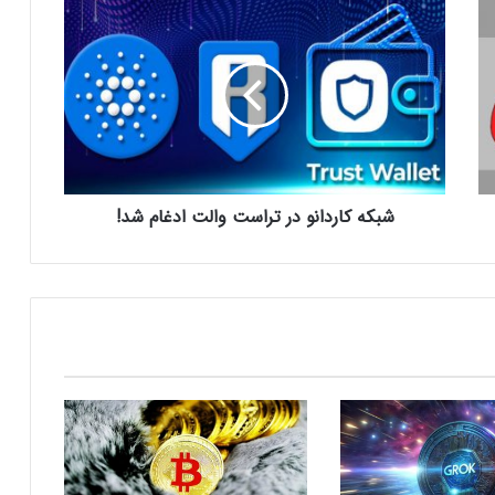
ش
ب
ایلان ماسک در تلاش‌ برای کاهش قدرت
ک
SEC؛ ریپل در کانون توجه بازار قرار گرفت!
ه
ک
ا
ریزش ۷۶ درصدی تپ‌سواپ در اولین روز
ر
معاملات! آیا بازگشتی در کار است؟
د
ا
شبکه کاردانو در تراست والت ادغام شد!
ن
درخواست ایلان ماسک برای بررسی فورت
و
ناکس؛ بحران طلا به سود بیت‌کوین تمام
د
می‌شود؟
ر
ت
ر
سرمایه‌گذاران سازمانی در حال انباشت کاردانو!
نشانه‌ای از تغییر روند قیمت ADA؟
ا
س
ت
و
شمارش معکوس برای راه‌اندازی پای نتورک؛
ا
پیش‌بینی‌ها درباره قیمت PI چه می‌گویند؟
ل
ت