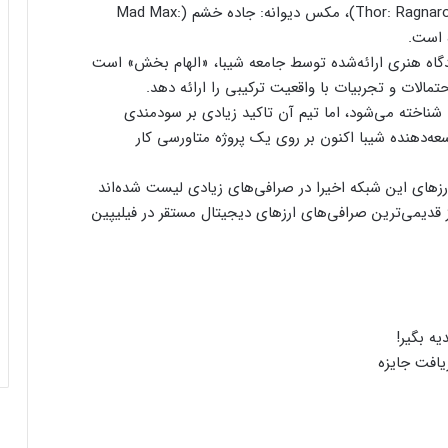
شگفت‌انگیز (Wonder Woman)، ثور: راگناروک (Thor: Ragnarok)، مکس دیوانه: جاده خشم (Mad Max:
 The Third Floor گفته که دیدگاه هنری ارائه‌شده توسط جامعه شیبا، «الهام بخش» است
حتمالات و تجربیات با واقعیت ترکیبی را ارائه دهد.
 شناخته می‌شود، اما تیم آن تاکید زیادی بر سودمندی
ای از صرافی ShibaSwap، تیم توسعه‌دهنده شیبا اکنون بر روی یک پروژه متاورسی کار
رزهای این شبکه اخیرا در صرافی‌های زیادی لیست شده‌اند
رافی Coins.ph است، یکی از قدیمی‌ترین صرافی‌های ارزهای دیجیتال مستقر در فیلیپین
یافت جایزه
ارسال پیام هشداردهنده با سوزاندن اتریوم؛
کنترل مردم با چیپ‌های مغزی حقیقت دارد؟