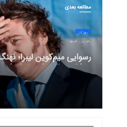
مطالعه بعدی
رمز ارز
30 بهمن 1403
رسوایی میم‌کوین لیبرا؛ نهنگ
بدشانس ۳ میلیون دلار ا
داد!