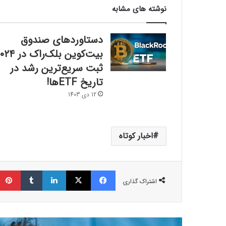
نوشته های مشابه
دستاوردهای صندوق
ثبت سریع‌ترین رشد در
تاریخ ETFها!
12 دی 1403
اخبار کوتاه
فیسبوک
ایکس
لینکداین
تامبلر
اشتراک گذاری