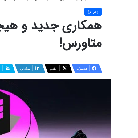
رمز ارز
همکاری جدید و هیجا
متاورس!
فیسبوک
ایکس
لینکداین
ا