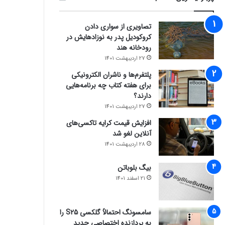
تصاویری از سواری دادن
کروکودیل پدر به نوزادهایش در
رودخانه هند
27 اردیبهشت 1401
پلتفرم‌ها و ناشران الکترونیکی
برای هفته کتاب چه برنامه‌هایی
دارند؟
27 اردیبهشت 1401
افزایش قیمت کرایه تاکسی‌های
آنلاین لغو شد
28 اردیبهشت 1401
بیگ بلوباتن
21 اسفند 1401
سامسونگ احتمالاً گلکسی S25 را
به پردازنده اختصاصی جدید