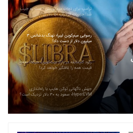
ترامپ برای نجات میم‌کوینش دست به جیب
شد! جزییات ایردراپ ۵۰ دلاری
رسوایی میم‌کوین لیبرا؛ نهنگ بدشانس ۳
میلیون دلار از دست داد!
ز دست
رکود کم‌سابقه در بازار بیت‌کوین؛ حرکت بعدی
قیمت همه را غافلگیر خواهد کرد!
جهش ناگهانی توکن هایپ با راه‌اندازی
HyperEVM؛ صعود به ۳۰ دلار نزدیک است؟
ارسال پیام هشداردهنده با سوزاندن اتریوم؛
کنترل مردم با چیپ‌های مغزی حقیقت دارد؟